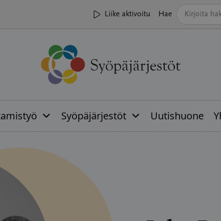
Liike aktivoitu
Hae
tamistyö
Syöpäjärjestöt
Uutishuone
Y