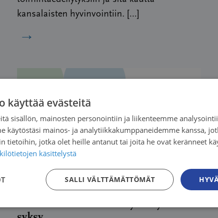
kansalaisten hyvinvointiin. […]
→
o käyttää evästeitä
tä sisällön, mainosten personointiin ja liikenteemme analysoint
me käytöstäsi mainos- ja analytiikkakumppaneidemme kanssa, jot
 tietoihin, jotka olet heille antanut tai joita he ovat keränneet kä
ilötietojen käsittelystä
OT
SALLI VÄLTTÄMÄTTÖMÄT
HYVÄ
Blogi
|
29.09.2023
| Juha Pekka Turunen
Meillä on edessämme työntäyteinen
syksy