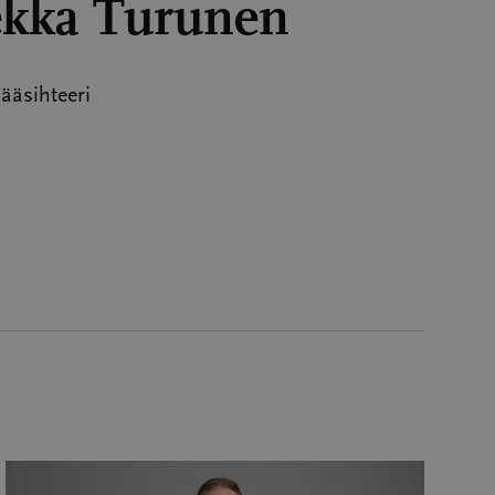
ekka Turunen
ääsihteeri