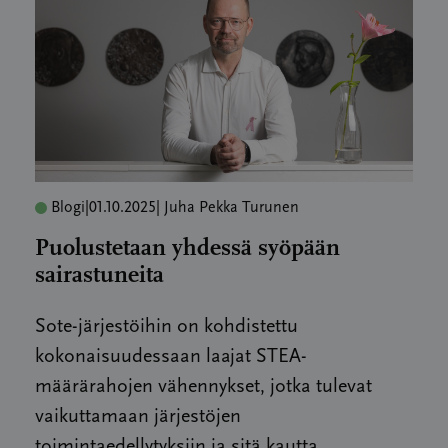
Blogi
|
01.10.2025
| Juha Pekka Turunen
Puolustetaan yhdessä syöpään
sairastuneita
Sote-järjestöihin on kohdistettu
kokonaisuudessaan laajat STEA-
määrärahojen vähennykset, jotka tulevat
vaikuttamaan järjestöjen
toimintaedellytyksiin ja sitä kautta