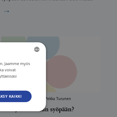
→
iin. Jaamme myös
FINNISH
ka voivat
FINNISH
yttäessäsi
SWEDISH
ENGLISH
KSY KAIKKI
Blogi
|
31.03.2023
| Juha Pekka Turunen
Mitä jos sairastun syöpään?