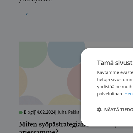
→
Tämä sivust
Käytämme evästei
tietoja sivustom
yhdistää ne muihin
palveluitaan.
Henk
NÄYTÄ TIED
Blogi
|
14.02.2024
| Juha Pekka Turunen
Miten syöpästrategian tulee näkyä
arjessamme?