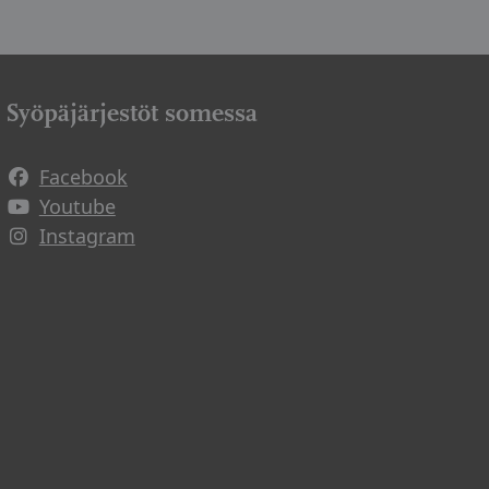
Syöpäjärjestöt somessa
Facebook
Avautuu uuteen ikkunaan
Youtube
Avautuu uuteen ikkunaan
Instagram
Avautuu uuteen ikkunaan