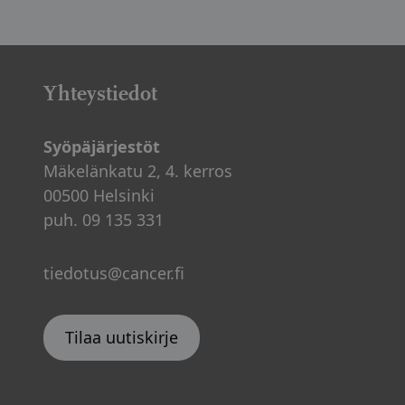
Yhteystiedot
Syöpäjärjestöt
Mäkelänkatu 2, 4. kerros
00500 Helsinki
puh. 09 135 331
tiedotus@cancer.fi
Tilaa uutiskirje