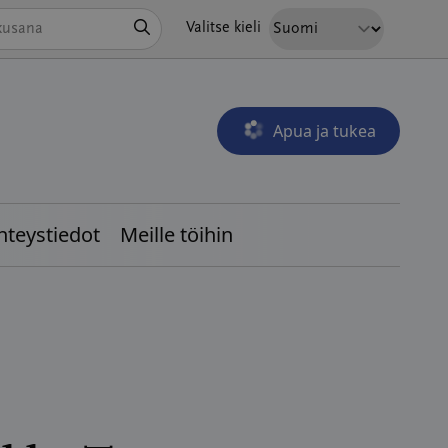
Hae
Valitse kieli
Apua ja tukea
Avautuu uudessa ikkunass
hteystiedot
Meille töihin