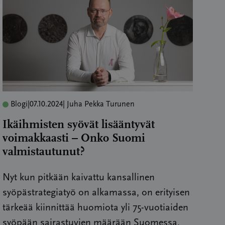
Blogi
|
07.10.2024
| Juha Pekka Turunen
Ikäihmisten syövät lisääntyvät
voimakkaasti – Onko Suomi
valmistautunut?
Nyt kun pitkään kaivattu kansallinen
syöpästrategiatyö on alkamassa, on erityisen
tärkeää kiinnittää huomiota yli 75-vuotiaiden
syöpään sairastuvien määrään Suomessa.