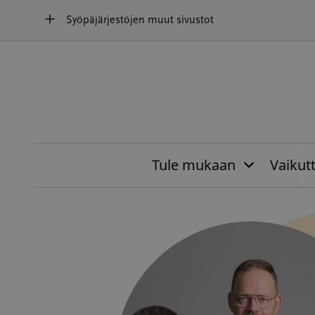
Hyppää
Syöpäjärjestöjen muut sivustot
sisältöön
Tule mukaan
Vaikut