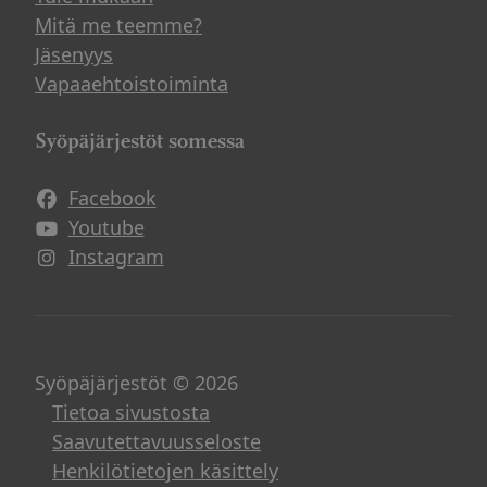
Mitä me teemme?
Jäsenyys
Vapaaehtoistoiminta
Syöpäjärjestöt somessa
Facebook
Avautuu uuteen ikkunaan
Youtube
Avautuu uuteen ikkunaan
Instagram
Avautuu uuteen ikkunaan
Syöpäjärjestöt © 2026
Tietoa sivustosta
Saavutettavuusseloste
Henkilötietojen käsittely