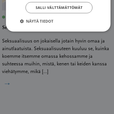
SALLI VÄLTTÄMÄTTÖMÄT
Blogi
|
28.05.2021
| Laura Huuskonen
NÄYTÄ TIEDOT
Seksuaalisuus puheeksi parisuhteessa
Seksuaalisuus on jokaisella jotain hyvin omaa ja
ainutlaatuista. Seksuaalisuuteen kuuluu se, kuinka
koemme itsemme omassa kehossamme ja
suhteessa muihin, mistä, kenen tai keiden kanssa
viehätymme, mikä […]
→