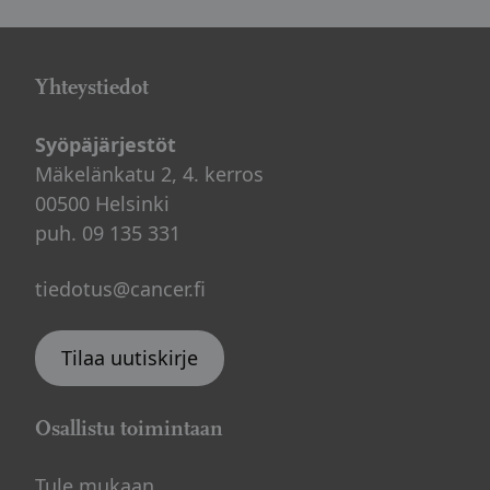
Yhteystiedot
Syöpäjärjestöt
Mäkelänkatu 2, 4. kerros
00500 Helsinki
puh. 09 135 331
tiedotus@cancer.fi
Tilaa uutiskirje
Osallistu toimintaan
Tule mukaan