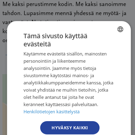
Me kaksi perustimme kodin. Me kaksi sanoimme
tahdon. Lupasimme mennä yhdessä ne myötä- ja
vastamäet. Ne totisesti vuosien saatossa
koettiinkin. Ei yhdessäoloa punnita pelkästään
Tämä sivusto käyttää
onnellisten päivien […]
evästeitä
FINNISH
→
Käytämme evästeitä sisällön, mainosten
FINNISH
personointiin ja liikenteemme
SWEDISH
analysointiin. Jaamme myös tietoja
sivustomme käytöstäsi mainos- ja
ENGLISH
analytiikkakumppaneidemme kanssa, jotka
voivat yhdistää ne muihin tietoihin, jotka
olet heille antanut tai joita he ovat
keränneet käyttäessäsi palveluitaan.
Henkilötietojen käsittelystä
HYVÄKSY KAIKKI