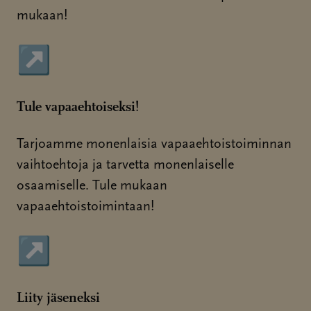
mukaan!
↗
Sivu avautuu uudessa ikkunassa
Tule vapaaehtoiseksi!
Tarjoamme monenlaisia vapaaehtoistoiminnan
vaihtoehtoja ja tarvetta monenlaiselle
osaamiselle. Tule mukaan
vapaaehtoistoimintaan!
↗
Sivu avautuu uudessa ikkunassa
Liity jäseneksi