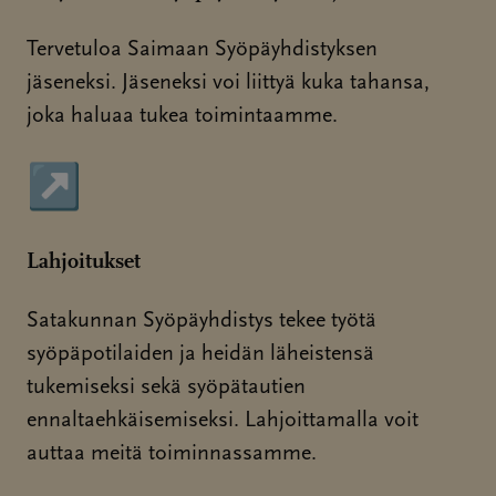
Tervetuloa Saimaan Syöpäyhdistyksen
jäseneksi. Jäseneksi voi liittyä kuka tahansa,
joka haluaa tukea toimintaamme.
↗
Sivu avautuu uudessa ikkunassa
Lahjoitukset
Satakunnan Syöpäyhdistys tekee työtä
syöpäpotilaiden ja heidän läheistensä
tukemiseksi sekä syöpätautien
ennaltaehkäisemiseksi. Lahjoittamalla voit
auttaa meitä toiminnassamme.