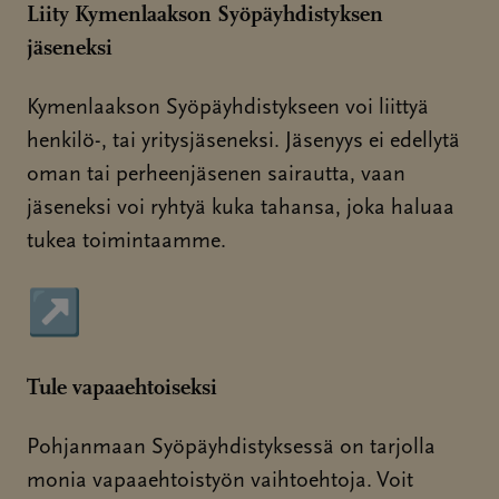
Liity Kymenlaakson Syöpäyhdistyksen
jäseneksi
Kymenlaakson Syöpäyhdistykseen voi liittyä
henkilö-, tai yritysjäseneksi. Jäsenyys ei edellytä
oman tai perheenjäsenen sairautta, vaan
jäseneksi voi ryhtyä kuka tahansa, joka haluaa
tukea toimintaamme.
↗
Sivu avautuu uudessa ikkunassa
Tule vapaaehtoiseksi
Pohjanmaan Syöpäyhdistyksessä on tarjolla
monia vapaaehtoistyön vaihtoehtoja. Voit