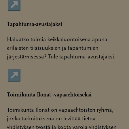
↗
Sivu avautuu uudessa ikkunassa
Tapahtuma-avustajaksi
Haluatko toimia keikkaluontoisena apuna
erilaisten tilaisuuksien ja tapahtumien
järjestämisessä? Tule tapahtuma-avustajaksi.
↗
Sivu avautuu uudessa ikkunassa
Toimikunta Ilonat -vapaaehtoiseksi
Toimikunta Ilonat on vapaaehtoisten ryhmä,
jonka tarkoituksena on levittää tietoa
yhdistyksen työstä ja koota varoja yhdistyksen