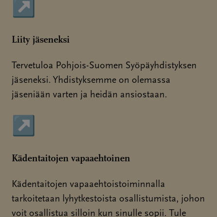
↗
Sivu avautuu uudessa ikkunassa
Liity jäseneksi
Tervetuloa Pohjois-Suomen Syöpäyhdistyksen
jäseneksi. Yhdistyksemme on olemassa
jäseniään varten ja heidän ansiostaan.
↗
Sivu avautuu uudessa ikkunassa
Kädentaitojen vapaaehtoinen
Kädentaitojen vapaaehtoistoiminnalla
tarkoitetaan lyhytkestoista osallistumista, johon
voit osallistua silloin kun sinulle sopii. Tule