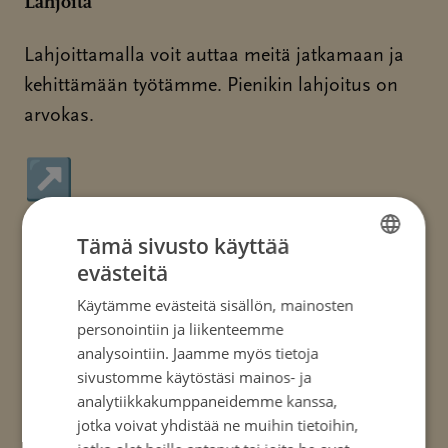
Lahjoita
Lahjoittamalla voit auttaa meitä jatkamaan ja
kehittämään työtämme. Pienikin lahjoitus on
arvokas.
↗
Sivu avautuu uudessa ikkunassa
Tämä sivusto käyttää
Muut vapaaehtoistehtävät
evästeitä
FINNISH
Saimaan Syöpäyhdistyksen
Käytämme evästeitä sisällön, mainosten
FINNISH
personointiin ja liikenteemme
vapaaehtoistoiminta tarjoaa erinomaisen
SWEDISH
analysointiin. Jaamme myös tietoja
mahdollisuuden hyödyntää omia taitojaan
sivustomme käytöstäsi mainos- ja
ENGLISH
monipuolisesti ja hyvän asian puolesta. Tule
analytiikkakumppaneidemme kanssa,
vapaaehtoiseksi sinulle mieluisaan toimintaan.
jotka voivat yhdistää ne muihin tietoihin,