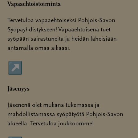
Vapaaehtoistoiminta
Tervetuloa vapaaehtoiseksi Pohjois-Savon
Syöpäyhdistykseen! Vapaaehtoisena tuet
syöpään sairastuneita ja heidän läheisiään
antamalla omaa aikaasi.
↗
Sivu avautuu uudessa ikkunassa
Jäsenyys
Jäsenenä olet mukana tukemassa ja
mahdollistamassa syöpätyötä Pohjois-Savon
alueella. Tervetuloa joukkoomme!