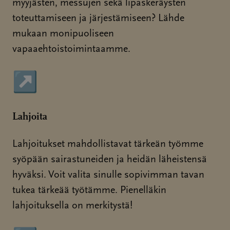
myyjästen, messujen sekä lipaskeräysten
toteuttamiseen ja järjestämiseen? Lähde
mukaan monipuoliseen
vapaaehtoistoimintaamme.
↗
Sivu avautuu uudessa ikkunassa
Lahjoita
Lahjoitukset mahdollistavat tärkeän työmme
syöpään sairastuneiden ja heidän läheistensä
hyväksi. Voit valita sinulle sopivimman tavan
tukea tärkeää työtämme. Pienelläkin
lahjoituksella on merkitystä!