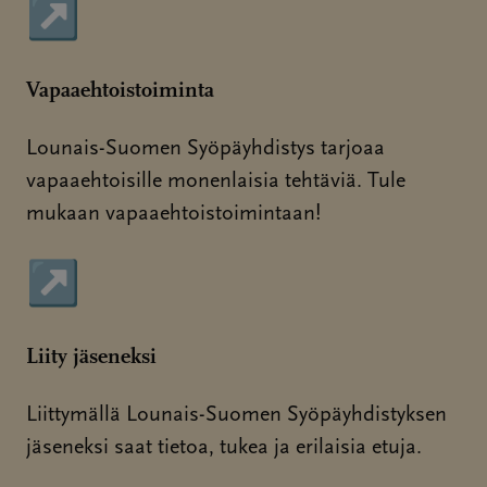
↗
Sivu avautuu uudessa ikkunassa
Vapaaehtoistoiminta
Lounais-Suomen Syöpäyhdistys tarjoaa
vapaaehtoisille monenlaisia tehtäviä. Tule
mukaan vapaaehtoistoimintaan!
↗
Sivu avautuu uudessa ikkunassa
Liity jäseneksi
Liittymällä Lounais-Suomen Syöpäyhdistyksen
jäseneksi saat tietoa, tukea ja erilaisia etuja.