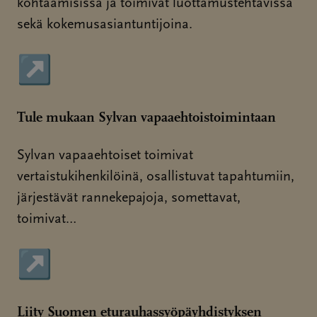
kohtaamisissa ja toimivat luottamustehtävissä
sekä kokemusasiantuntijoina.
↗
Sivu avautuu uudessa ikkunassa
Tule mukaan Sylvan vapaaehtoistoimintaan
Sylvan vapaaehtoiset toimivat
vertaistukihenkilöinä, osallistuvat tapahtumiin,
järjestävät rannekepajoja, somettavat,
toimivat…
↗
Sivu avautuu uudessa ikkunassa
Liity Suomen eturauhassyöpäyhdistyksen