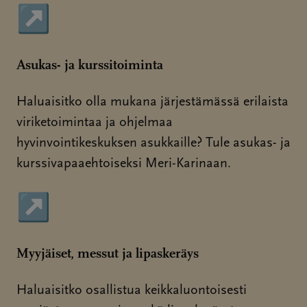
↗
Sivu avautuu uudessa ikkunassa
Asukas- ja kurssitoiminta
Haluaisitko olla mukana järjestämässä erilaista
viriketoimintaa ja ohjelmaa
hyvinvointikeskuksen asukkaille? Tule asukas- ja
kurssivapaaehtoiseksi Meri-Karinaan.
↗
Sivu avautuu uudessa ikkunassa
Myyjäiset, messut ja lipaskeräys
Haluaisitko osallistua keikkaluontoisesti