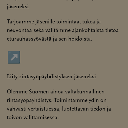
jäseneksi
Tarjoamme jäsenille toimintaa, tukea ja
neuvontaa sekä välitämme ajankohtaista tietoa
eturauhassyövästä ja sen hoidoista.
↗
Sivu avautuu uudessa ikkunassa
Liity rintasyöpäyhdistyksen jäseneksi
Olemme Suomen ainoa valtakunnallinen
rintasyöpäyhdistys. Toimintamme ydin on
vahvasti vertaistuessa, luotettavan tiedon ja
toivon välittämisessä.