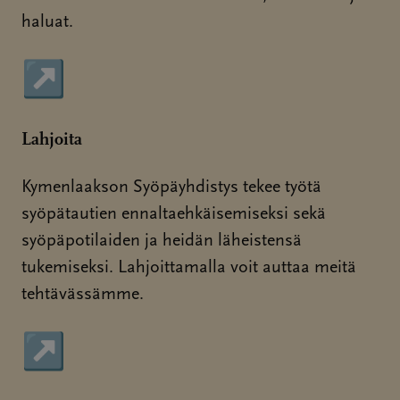
haluat.
↗
Sivu avautuu uudessa ikkunassa
Lahjoita
Kymenlaakson Syöpäyhdistys tekee työtä
syöpätautien ennaltaehkäisemiseksi sekä
syöpäpotilaiden ja heidän läheistensä
tukemiseksi. Lahjoittamalla voit auttaa meitä
tehtävässämme.
↗
Sivu avautuu uudessa ikkunassa