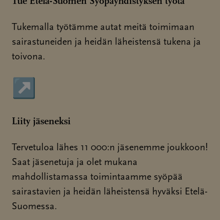
Tue Etelä-Suomen Syöpäyhdistyksen työtä
Tukemalla työtämme autat meitä toimimaan
sairastuneiden ja heidän läheistensä tukena ja
toivona.
↗
Sivu avautuu uudessa ikkunassa
Liity jäseneksi
Tervetuloa lähes 11 000:n jäsenemme joukkoon!
Saat jäsenetuja ja olet mukana
mahdollistamassa toimintaamme syöpää
sairastavien ja heidän läheistensä hyväksi Etelä-
Suomessa.