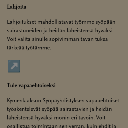
Lahjoita
Lahjoitukset mahdollistavat työmme syöpään
sairastuneiden ja heidän läheistensä hyväksi.
Voit valita sinulle sopivimman tavan tukea
tärkeää työtämme.
↗
Sivu avautuu uudessa ikkunassa
Tule vapaaehtoiseksi
Kymenlaakson Syöpäyhdistyksen vapaaehtoiset
työskentelevät syöpää sairastavien ja heidän
läheistensä hyväksi monin eri tavoin. Voit
osallistua toimintaan sen verran, kuin ehdit ja