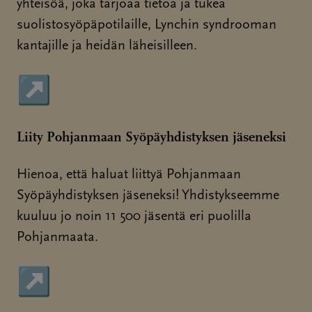
yhteisöä, joka tarjoaa tietoa ja tukea
suolistosyöpäpotilaille, Lynchin syndrooman
kantajille ja heidän läheisilleen.
↗
Sivu avautuu uudessa ikkunassa
Liity Pohjanmaan Syöpäyhdistyksen jäseneksi
Hienoa, että haluat liittyä Pohjanmaan
Syöpäyhdistyksen jäseneksi! Yhdistykseemme
kuuluu jo noin 11 500 jäsentä eri puolilla
Pohjanmaata.
↗
Sivu avautuu uudessa ikkunassa