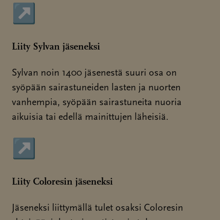
↗
Sivu avautuu uudessa ikkunassa
Liity Sylvan jäseneksi
Sylvan noin 1400 jäsenestä suuri osa on
syöpään sairastuneiden lasten ja nuorten
vanhempia, syöpään sairastuneita nuoria
aikuisia tai edellä mainittujen läheisiä.
↗
Sivu avautuu uudessa ikkunassa
Liity Coloresin jäseneksi
Jäseneksi liittymällä tulet osaksi Coloresin