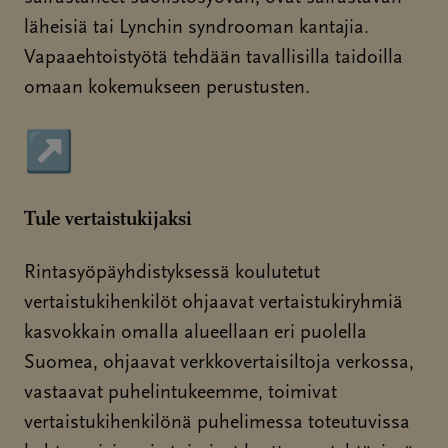
läheisiä tai Lynchin syndrooman kantajia.
Vapaaehtoistyötä tehdään tavallisilla taidoilla
omaan kokemukseen perustusten.
↗
Sivu avautuu uudessa ikkunassa
Tule vertaistukijaksi
Rintasyöpäyhdistyksessä koulutetut
vertaistukihenkilöt ohjaavat vertaistukiryhmiä
kasvokkain omalla alueellaan eri puolella
Suomea, ohjaavat verkkovertaisiltoja verkossa,
vastaavat puhelintukeemme, toimivat
vertaistukihenkilönä puhelimessa toteutuvissa