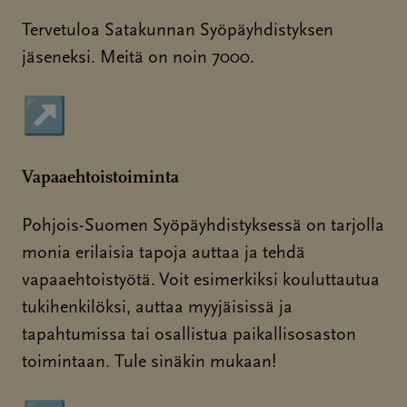
Tervetuloa Satakunnan Syöpäyhdistyksen
jäseneksi. Meitä on noin 7000.
↗
Sivu avautuu uudessa ikkunassa
Vapaaehtoistoiminta
Pohjois-Suomen Syöpäyhdistyksessä on tarjolla
monia erilaisia tapoja auttaa ja tehdä
vapaaehtoistyötä. Voit esimerkiksi kouluttautua
tukihenkilöksi, auttaa myyjäisissä ja
tapahtumissa tai osallistua paikallisosaston
toimintaan. Tule sinäkin mukaan!