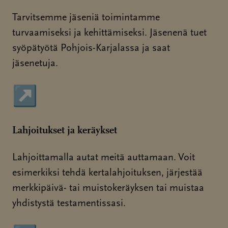
Tarvitsemme jäseniä toimintamme
turvaamiseksi ja kehittämiseksi. Jäsenenä tuet
syöpätyötä Pohjois-Karjalassa ja saat
jäsenetuja.
↗
Sivu avautuu uudessa ikkunassa
Lahjoitukset ja keräykset
Lahjoittamalla autat meitä auttamaan. Voit
esimerkiksi tehdä kertalahjoituksen, järjestää
merkkipäivä- tai muistokeräyksen tai muistaa
yhdistystä testamentissasi.