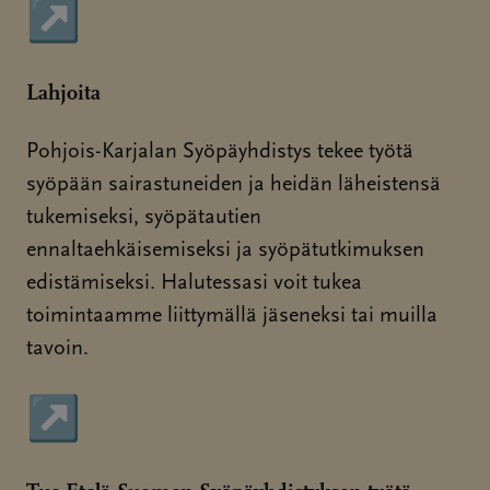
↗
Sivu avautuu uudessa ikkunassa
Lahjoita
Pohjois-Karjalan Syöpäyhdistys tekee työtä
syöpään sairastuneiden ja heidän läheistensä
tukemiseksi, syöpätautien
ennaltaehkäisemiseksi ja syöpätutkimuksen
edistämiseksi. Halutessasi voit tukea
toimintaamme liittymällä jäseneksi tai muilla
tavoin.
↗
Sivu avautuu uudessa ikkunassa