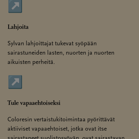
↗
Sivu avautuu uudessa ikkunassa
Lahjoita
Sylvan lahjoittajat tukevat syöpään
sairastuneiden lasten, nuorten ja nuorten
aikuisten perheitä.
↗
Sivu avautuu uudessa ikkunassa
Tule vapaaehtoiseksi
Coloresin vertaistukitoimintaa pyörittävät
aktiiviset vapaaehtoiset, jotka ovat itse
sairastaneet suolistosyövän, ovat sairastavan