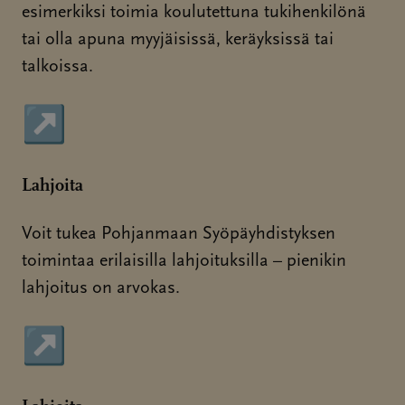
esimerkiksi toimia koulutettuna tukihenkilönä
tai olla apuna myyjäisissä, keräyksissä tai
talkoissa.
↗
Sivu avautuu uudessa ikkunassa
Lahjoita
Voit tukea Pohjanmaan Syöpäyhdistyksen
toimintaa erilaisilla lahjoituksilla – pienikin
lahjoitus on arvokas.
↗
Sivu avautuu uudessa ikkunassa