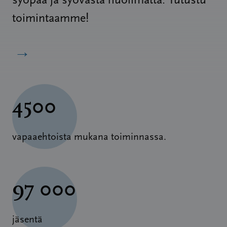
syöpää ja syövästä huolimatta. Tutustu
toimintaamme!
→
4500
vapaaehtoista mukana toiminnassa.
97 000
jäsentä