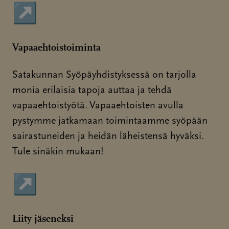
↗
Sivu avautuu uudessa ikkunassa
Vapaaehtoistoiminta
Satakunnan Syöpäyhdistyksessä on tarjolla
monia erilaisia tapoja auttaa ja tehdä
vapaaehtoistyötä. Vapaaehtoisten avulla
pystymme jatkamaan toimintaamme syöpään
sairastuneiden ja heidän läheistensä hyväksi.
Tule sinäkin mukaan!
↗
Sivu avautuu uudessa ikkunassa
Liity jäseneksi