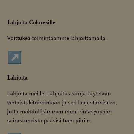
Lahjoita Coloresille
Voittukea toimintaamme lahjoittamalla.
↗
Sivu avautuu uudessa ikkunassa
Lahjoita
Lahjoita meille! Lahjoitusvaroja käytetään
vertaistukitoimintaan ja sen laajentamiseen,
jotta mahdollisimman moni rintasyöpään
sairastuneista pääsisi tuen piiriin.