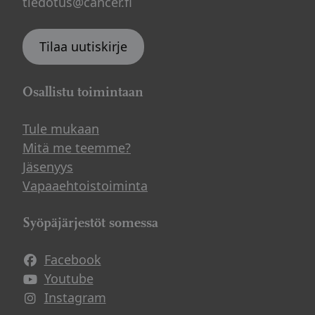
tiedotus@cancer.fi
Tilaa uutiskirje
Osallistu toimintaan
Tule mukaan
Mitä me teemme?
Jäsenyys
Vapaaehtoistoiminta
Syöpäjärjestöt somessa
Facebook
Avautuu uuteen ikkunaan
Youtube
Avautuu uuteen ikkunaan
Instagram
Avautuu uuteen ikkunaan