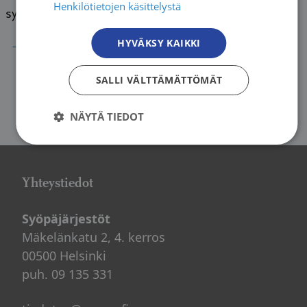
Henkilötietojen käsittelystä
syöpälääkkeiden […]
→
HYVÄKSY KAIKKI
SALLI VÄLTTÄMÄTTÖMÄT
NÄYTÄ TIEDOT
Yhteystiedot
Syöpäjärjestöt
Mäkelänkatu 2, 4. kerros
00500 Helsinki
puh. 09 135 331