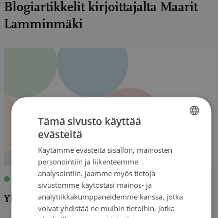
Blogiartikkelit kirjoittajalta Maarit
Lamminmäki
Tämä sivusto käyttää
evästeitä
FINNISH
Käytämme evästeitä sisällön, mainosten
FINNISH
personointiin ja liikenteemme
SWEDISH
analysointiin. Jaamme myös tietoja
Blogi
|
26.10.2022
| Maarit Lamminmäki
sivustomme käytöstäsi mainos- ja
ENGLISH
analytiikkakumppaneidemme kanssa, jotka
Yhteisen taustan puuttuessa
voivat yhdistää ne muihin tietoihin, jotka