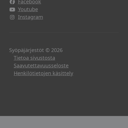
Facebook
Avautuu uuteen ikkunaan
Youtube
Avautuu uuteen ikkunaan
Instagram
Avautuu uuteen ikkunaan
Syöpäjärjestöt © 2026
Tietoa sivustosta
Saavutettavuusseloste
Henkilötietojen käsittely