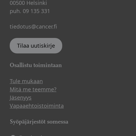
00500 Helsinki
puh. 09 135 331
tiedotus@cancer.fi
Tilaa uutiskirje
Osallistu toimintaan
Tule mukaan
Mitä me teemme?
Jäsenyys
Vapaaehtoistoiminta
Syöpäjärjestöt somessa