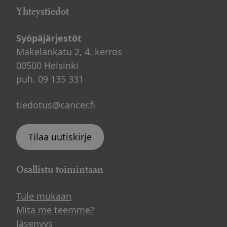
Yhteystiedot
Syöpäjärjestöt
Mäkelänkatu 2, 4. kerros
00500 Helsinki
puh. 09 135 331
tiedotus@cancer.fi
Tilaa uutiskirje
Osallistu toimintaan
Tule mukaan
Mitä me teemme?
Jäsenyys