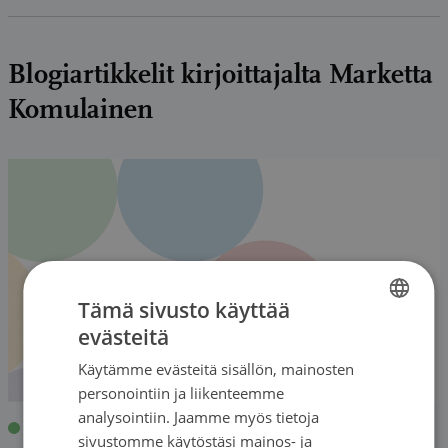
Blogiartikkelit kirjoittajalta Marketta
Komulainen
Tämä sivusto käyttää
evästeitä
FINNISH
Käytämme evästeitä sisällön, mainosten
FINNISH
personointiin ja liikenteemme
SWEDISH
analysointiin. Jaamme myös tietoja
Blogi
|
28.05.2022
| Marketta Komulainen
sivustomme käytöstäsi mainos- ja
ENGLISH