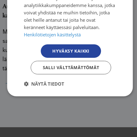
analytiikkakumppaneidemme kanssa, jotka
Aurinkosuojauksen aapista kannattaa tavata lapsen
voivat yhdistää ne muihin tietoihin, jotka
kanssa
olet heille antanut tai joita he ovat
keränneet käyttäessäsi palveluitaan.
Muistatko sinä aapisesi? Ensimmäisellä luokalla
Henkilötietojen käsittelystä
saatu oppikirja hahmoineen, tekstipätkineen ja
kuvineen jää helposti ihmisten mieliin. Vaikka
HYVÄKSY KAIKKI
lämpimät muistot hauskoja ovatkin, aapisen
SALLI VÄLTTÄMÄTTÖMÄT
tärkein […]
→
NÄYTÄ TIEDOT