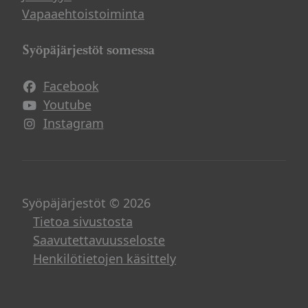
Vapaaehtoistoiminta
Syöpäjärjestöt somessa
Facebook
Avautuu uuteen ikkunaan
Youtube
Avautuu uuteen ikkunaan
Instagram
Avautuu uuteen ikkunaan
Syöpäjärjestöt © 2026
Tietoa sivustosta
Saavutettavuusseloste
Henkilötietojen käsittely