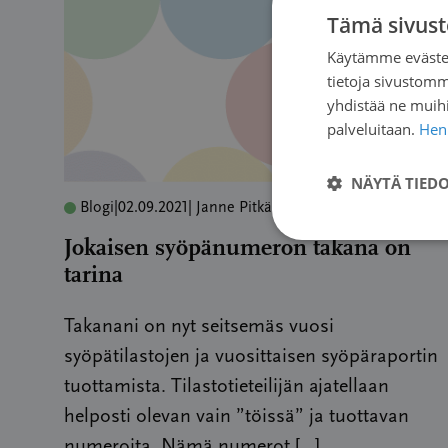
Tämä sivust
Käytämme evästei
tietoja sivustom
yhdistää ne muihin
palveluitaan.
Henk
NÄYTÄ TIED
Blogi
|
02.09.2021
| Janne Pitkäniemi
Jokaisen syöpänumeron takana on
tarina
Takanani on nyt seitsemäs vuosi
syöpätilastojen ja vuosittaisen syöpäraportin
tuottamista. Tilastotieteilijän ajatellaan
helposti olevan vain ”töissä” ja tuottavan
numeroita. Nämä numerot […]