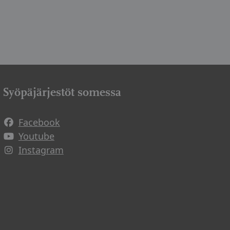
Syöpäjärjestöt somessa
Facebook
Avautuu uuteen ikkunaan
Youtube
Avautuu uuteen ikkunaan
Instagram
Avautuu uuteen ikkunaan