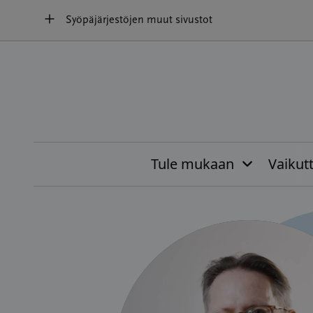
Hyppää
Syöpäjärjestöjen muut sivustot
sisältöön
Tule mukaan
Vaikut