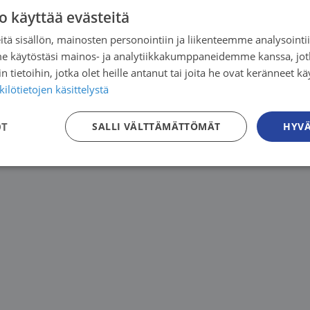
o käyttää evästeitä
tä sisällön, mainosten personointiin ja liikenteemme analysoint
me käytöstäsi mainos- ja analytiikkakumppaneidemme kanssa, jot
 tietoihin, jotka olet heille antanut tai joita he ovat keränneet kä
ilötietojen käsittelystä
OT
SALLI VÄLTTÄMÄTTÖMÄT
HYVÄ