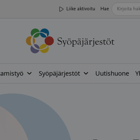
Liike aktivoitu
Hae
tamistyö
Syöpäjärjestöt
Uutishuone
Y