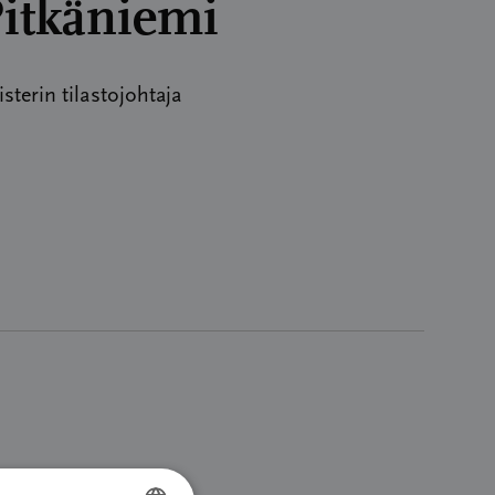
Pitkäniemi
terin tilastojohtaja