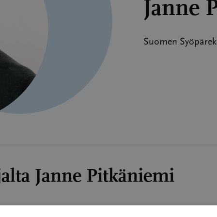
Janne 
Suomen Syöpärekis
ajalta Janne Pitkäniemi