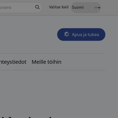
Hae
Valitse kieli
Apua ja tukea
Avautuu uudessa ikkunass
hteystiedot
Meille töihin