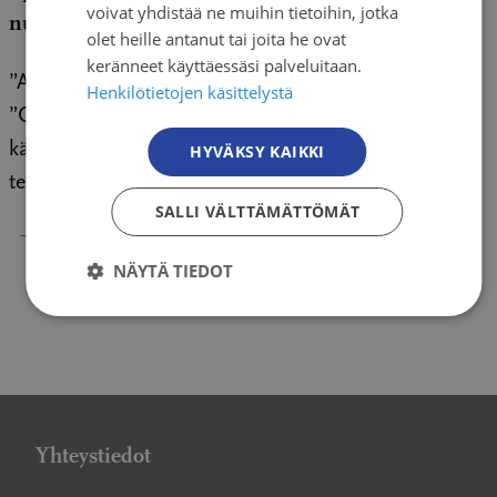
voivat yhdistää ne muihin tietoihin, jotka
nuoria
olet heille antanut tai joita he ovat
keränneet käyttäessäsi palveluitaan.
”Aiheuttavatko porkkana ja greippi syöpää?”
Henkilötietojen käsittelystä
”Olenko vaarassa saada rintasyövän, jos olen
käyttänyt rintaliivejä 12 vuotta?” ”Onko totta, että
HYVÄKSY KAIKKI
telkkarin katselu aiheuttaa syöpää?” […]
SALLI VÄLTTÄMÄTTÖMÄT
→
NÄYTÄ TIEDOT
Yhteystiedot