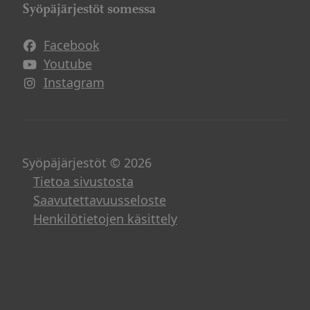
Syöpäjärjestöt somessa
Facebook
Avautuu uuteen ikkunaan
Youtube
Avautuu uuteen ikkunaan
Instagram
Avautuu uuteen ikkunaan
Syöpäjärjestöt © 2026
Tietoa sivustosta
Saavutettavuusseloste
Henkilötietojen käsittely