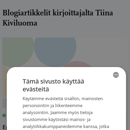
Blogiartikkelit kirjoittajalta Tiina
Kiviluoma
Tämä sivusto käyttää
evästeitä
FINNISH
Käytämme evästeitä sisällön, mainosten
FINNISH
personointiin ja liikenteemme
SWEDISH
analysointiin. Jaamme myös tietoja
Blogi
|
06.07.2021
| Tiina Kiviluoma
sivustomme käytöstäsi mainos- ja
ENGLISH
analytiikkakumppaneidemme kanssa, jotka
Epämääräinen terveystieto netissä hämmentää