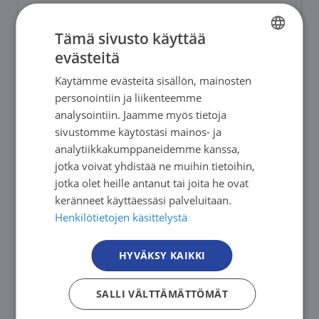
Lausunto asiakasmaksujen
Tämä sivusto käyttää
korottamisesta
evästeitä
FINNISH
Käytämme evästeitä sisällön, mainosten
FINNISH
personointiin ja liikenteemme
AJANKOHTAISTA
23.10.2023
SWEDISH
analysointiin. Jaamme myös tietoja
sivustomme käytöstäsi mainos- ja
ENGLISH
Lausunto tupakkaverosta
analytiikkakumppaneidemme kanssa,
valtiovarainvaliokunnan verojaostolle
jotka voivat yhdistää ne muihin tietoihin,
jotka olet heille antanut tai joita he ovat
keränneet käyttäessäsi palveluitaan.
Henkilötietojen käsittelystä
AJANKOHTAISTA
13.09.2023
Lausunto tupakkaverosta ja
HYVÄKSY KAIKKI
nikotiinipusseista
SALLI VÄLTTÄMÄTTÖMÄT