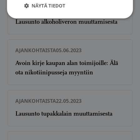
NÄYTÄ TIEDOT
AJANKOHTAISTA
12.09.2023
Lausunto alkoholiveron muuttamisesta
AJANKOHTAISTA
05.06.2023
Avoin kirje kaupan alan toimijoille: Älä
ota nikotiinipusseja myyntiin
AJANKOHTAISTA
22.05.2023
Lausunto tupakkalain muuttamisesta