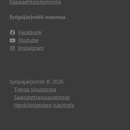
Vapaaehtoistoiminta
Syöpäjärjestöt somessa
Facebook
Avautuu uuteen ikkunaan
Youtube
Avautuu uuteen ikkunaan
Instagram
Avautuu uuteen ikkunaan
Syöpäjärjestöt © 2026
Tietoa sivustosta
Saavutettavuusseloste
Henkilötietojen käsittely