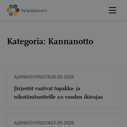
Hyppää
sisältöön
Kategoria:
Kannanotto
AJANKOHTAISTA
28.05.2026
Järjestöt vaativat tupakka- ja
nikotiinituotteille 20 vuoden ikärajaa
AJANKOHTAISTA
21.05.2026