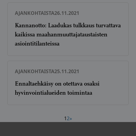
AJANKOHTAISTA
26.11.2021
Kannanotto: Laadukas tulkkaus turvattava
kaikissa maahanmuuttajataustaisten
asiointitilanteissa
AJANKOHTAISTA
25.11.2021
Ennaltaehkäisy on otettava osaksi
hyvinvointialueiden toimintaa
Artikkelien
1
2
»
sivutus