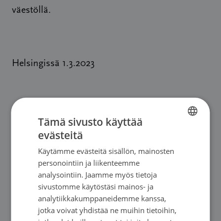
väestöllä.
Helsingissä 1.3.2023
Tytti Sarkeala
Tämä sivusto käyttää
seulontajohtaja
evästeitä
FINNISH
Suomen Syöpärekisteri
Käytämme evästeitä sisällön, mainosten
FINNISH
personointiin ja liikenteemme
SWEDISH
analysointiin. Jaamme myös tietoja
sivustomme käytöstäsi mainos- ja
ENGLISH
analytiikkakumppaneidemme kanssa,
Lisätiedot:
jotka voivat yhdistää ne muihin tietoihin,