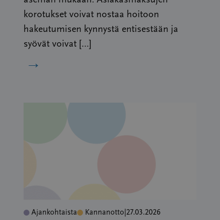
aseman mukaan. Asiakasmaksujen
korotukset voivat nostaa hoitoon
hakeutumisen kynnystä entisestään ja
syövät voivat […]
→
Ajankohtaista
Kannanotto
|
27.03.2026