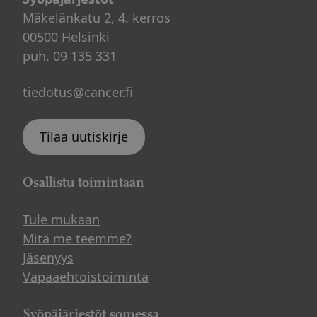
Mäkelänkatu 2, 4. kerros
00500 Helsinki
puh. 09 135 331
tiedotus@cancer.fi
Tilaa uutiskirje
Osallistu toimintaan
Tule mukaan
Mitä me teemme?
Jäsenyys
Vapaaehtoistoiminta
Syöpäjärjestöt somessa