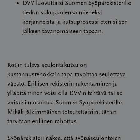
DVV luovuttaisi Suomen Syöpärekisterille
tiedon sukupuolensa mieheksi
korjanneista ja kutsuprosessi etenisi sen
jälkeen tavanomaiseen tapaan.
Kotiin tuleva seulontakutsu on
kustannustehokkain tapa tavoittaa seulottava
väestö. Erillisen rekisterin rakentaminen ja
ylläpitäminen voisi olla DVV:n tehtävä tai se
voitaisiin osoittaa Suomen Syöpärekisterille.
Mikäli jälkimmäinen toteutettaisiin, tähän
tarvitaan erillinen rahoitus.
Syöpärekisteri näkee, että syöpäseulontojen