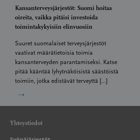
Kansanterveysjärjestöt: Suomi hoitaa
oireita, vaikka pitäisi investoida
toimintakykyisiin elinvuosiin
Suuret suomalaiset terveysjärjestöt
vaativat määrätietoisia toimia
kansanterveyden parantamiseksi. Katse
pitää kääntää lyhytnäköisistä säästöistä
toimiin, jotka edistävät terveyttä […]
→
Yhteystiedot
Syöpäjärjestöt