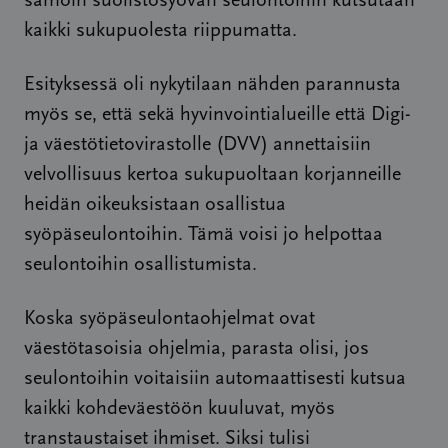
samoin suolistosyövän seulontoihin kutsutaan
kaikki sukupuolesta riippumatta.
Esityksessä oli nykytilaan nähden parannusta
myös se, että sekä hyvinvointialueille että Digi-
ja väestötietovirastolle (DVV) annettaisiin
velvollisuus kertoa sukupuoltaan korjanneille
heidän oikeuksistaan osallistua
syöpäseulontoihin. Tämä voisi jo helpottaa
seulontoihin osallistumista.
Koska syöpäseulontaohjelmat ovat
väestötasoisia ohjelmia, parasta olisi, jos
seulontoihin voitaisiin automaattisesti kutsua
kaikki kohdeväestöön kuuluvat, myös
transtaustaiset ihmiset. Siksi tulisi