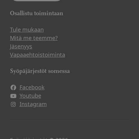
Osallistu toimintaan
Tule mukaan
Mitä me teemme?
Jäsenyys
Vapaaehtoistoiminta
Syöpäjärjestöt somessa
Facebook
Avautuu uuteen ikkunaan
Youtube
Avautuu uuteen ikkunaan
Instagram
Avautuu uuteen ikkunaan