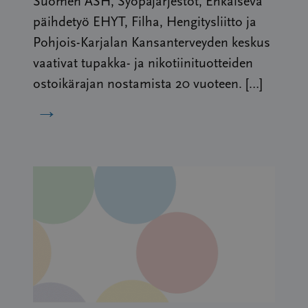
Suomen ASH, Syöpäjärjestöt, Ehkäisevä
päihdetyö EHYT, Filha, Hengitysliitto ja
Pohjois-Karjalan Kansanterveyden keskus
vaativat tupakka- ja nikotiinituotteiden
ostoikärajan nostamista 20 vuoteen. […]
→