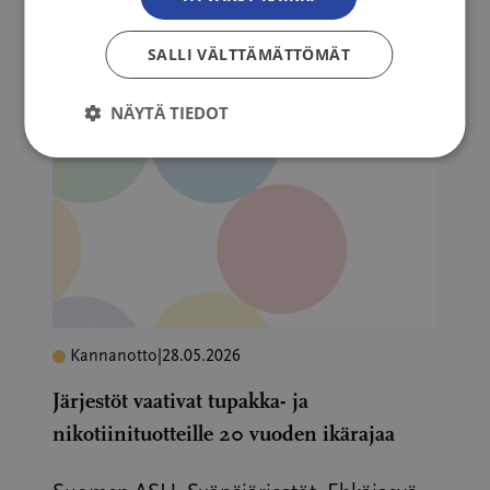
SALLI VÄLTTÄMÄTTÖMÄT
Lue lisää
NÄYTÄ TIEDOT
Kannanotto
|
28.05.2026
Järjestöt vaativat tupakka- ja
nikotiinituotteille 20 vuoden ikärajaa