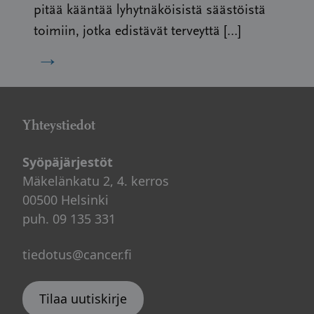
pitää kääntää lyhytnäköisistä säästöistä
toimiin, jotka edistävät terveyttä […]
→
Yhteystiedot
Syöpäjärjestöt
Mäkelänkatu 2, 4. kerros
00500 Helsinki
puh. 09 135 331
tiedotus@cancer.fi
Tilaa uutiskirje