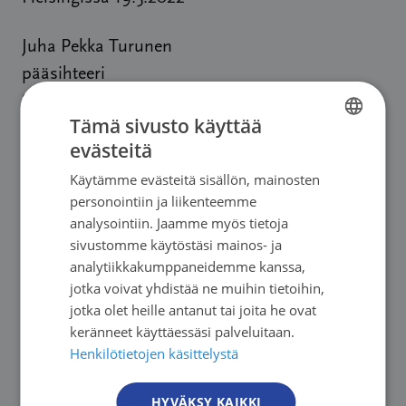
Juha Pekka Turunen
pääsihteeri
Syöpäjärjestöt
Tämä sivusto käyttää
evästeitä
FINNISH
Käytämme evästeitä sisällön, mainosten
FINNISH
Lisätiedot:
personointiin ja liikenteemme
SWEDISH
analysointiin. Jaamme myös tietoja
sivustomme käytöstäsi mainos- ja
ENGLISH
Juha Pekka Turunen, pääsihteeri,
analytiikkakumppaneidemme kanssa,
juhapekka.turunen@cancer.fi
, 050 511 3757
jotka voivat yhdistää ne muihin tietoihin,
jotka olet heille antanut tai joita he ovat
Sini Terävä, yhteiskuntasuhdepäällikkö,
keränneet käyttäessäsi palveluitaan.
sini.terava@cancer.fi
, 050 513 5083
Henkilötietojen käsittelystä
HYVÄKSY KAIKKI