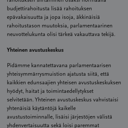
rahoituksen siirtäminen osaksi normaalia
budjettirahoitusta lisää rahoituksen
epävakaisuutta ja jopa isoja, äkkinäisiä
rahoitustason muutoksia, parlamentaarinen
neuvottelukunta olisi tärkeä vakauttava tekijä.
Yhteinen avustuskeskus
Pidämme kannatettavana parlamentaarisen
yhteisymmärrysmuistion ajatusta siitä, että
kaikkien edunsaajien yhteisen avustuskeskuksen
hyödyt, haitat ja toimintaedellytykset
selvitetään. Yhteinen avustuskeskus vahvistaisi
yhtenäisiä käytäntöjä kaikelle
avustustoiminnalle, lisäisi järjestöjen välistä
yhdenvertaisuutta sekä loisi paremmat