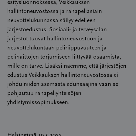
esitysluonnoksessa, Veikkauksen
hallintoneuvostossa ja rahapeliasiain
neuvottelukunnassa säilyy edelleen
järjestöedustus. Sosiaali- ja terveysalan
järjestöt tuovat hallintoneuvostoon ja
neuvottelukuntaan peliriippuvuuteen ja
pelihaittojen torjumiseen liittyvää osaamista,
mille on tarve. Lisäksi näemme, että järjestöjen
edustus Veikkauksen hallintoneuvostossa ei
johdu niiden asemasta edunsaajina vaan se
pohjautuu rahapeliyhteisöjen
yhdistymissopimukseen.
Helsingissä 19.5.2022