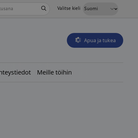
Hae
Valitse kieli
Apua ja tukea
Avautuu uudessa ikkunass
hteystiedot
Meille töihin