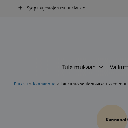
Hyppää
Syöpäjärjestöjen muut sivustot
sisältöön
Tule mukaan
Vaikut
Etusivu
»
Kannanotto
»
Lausunto seulonta-asetuksen muu
Kannanot