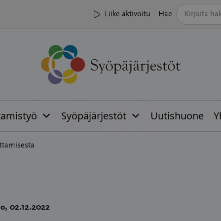
Liike aktivoitu
Hae
tamistyö
Syöpäjärjestöt
Uutishuone
Y
ttamisesta
to
, 02.12.2022