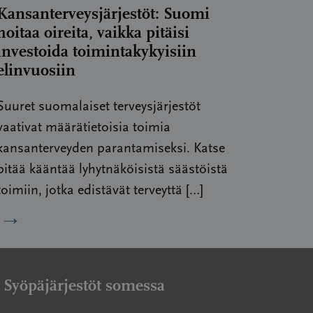
Kansanterveysjärjestöt: Suomi
hoitaa oireita, vaikka pitäisi
investoida toimintakykyisiin
elinvuosiin
Suuret suomalaiset terveysjärjestöt
vaativat määrätietoisia toimia
kansanterveyden parantamiseksi. Katse
pitää kääntää lyhytnäköisistä säästöistä
toimiin, jotka edistävät terveyttä […]
→
Syöpäjärjestöt somessa