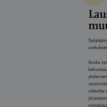
Lau
muu
Syöpäjärj
asetuksee
Koska syö
kehostaan
yhdenvert
seulonta
oikeutta
järjestäm
syöpäseul