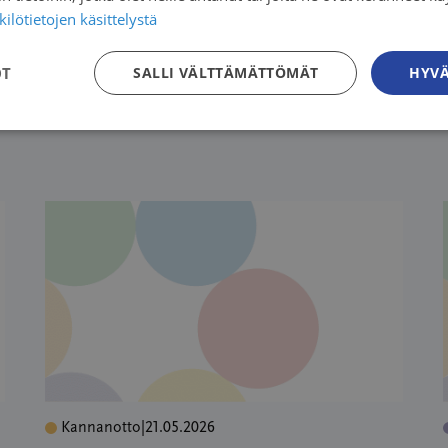
tehdyt muutokset koota yhteen yhtenäiseen seulonta-
ilötietojen käsittelystä
en.
OT
SALLI VÄLTTÄMÄTTÖMÄT
HYVÄ
Kannanotto
|
21.05.2026