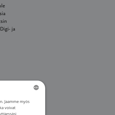
ole
sia
ksin
Digi- ja
iin. Jaamme myös
FINNISH
kseen eri
ka voivat
FINNISH
yttäessäsi