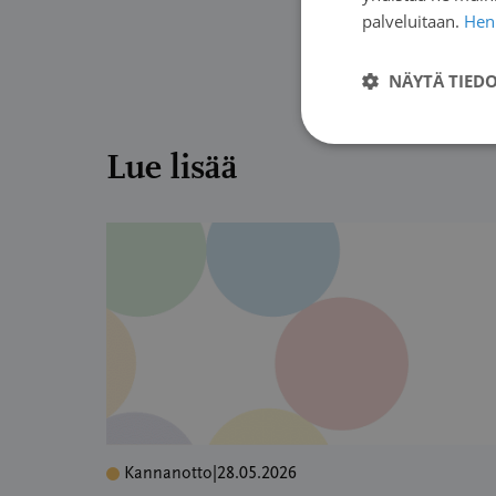
vuosina 
palveluitaan.
Henk
asetukse
NÄYTÄ TIED
Lue lisää
Kannanotto
|
28.05.2026