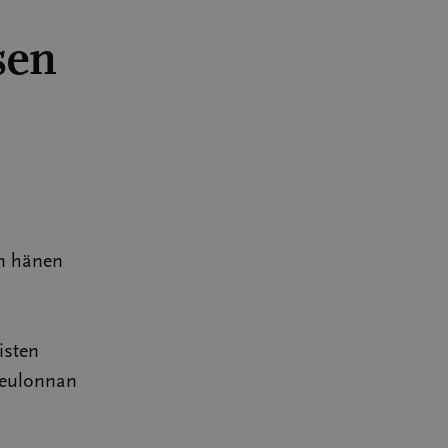
sen
an hänen
isten
Seulonnan