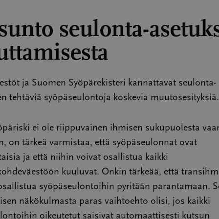
sunto seulonta-asetuk
ttamisesta
estöt ja Suomen Syöpärekisteri kannattavat seulonta-
n tehtäviä syöpäseulontoja koskevia muutosesityksiä.
päriski ei ole riippuvainen ihmisen sukupuolesta va
, on tärkeä varmistaa, että syöpäseulonnat ovat
aisia ja että niihin voivat osallistua kaikki
kohdeväestöön kuuluvat. Onkin tärkeää, että transihm
 osallistua syöpäseulontoihin pyritään parantamaan. 
isen näkökulmasta paras vaihtoehto olisi, jos kaikki
ontoihin oikeutetut saisivat automaattisesti kutsun