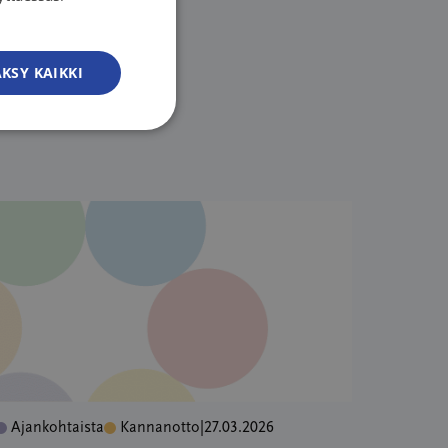
SWEDISH
ENGLISH
KSY KAIKKI
Ajankohtaista
Kannanotto
|
27.03.2026