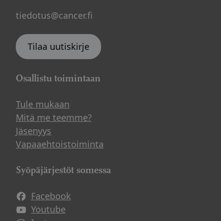
tiedotus@cancer.fi
Tilaa uutiskirje
Osallistu toimintaan
Tule mukaan
Mitä me teemme?
Jäsenyys
Vapaaehtoistoiminta
Syöpäjärjestöt somessa
Facebook
Avautuu uuteen ikkunaan
Youtube
Avautuu uuteen ikkunaan