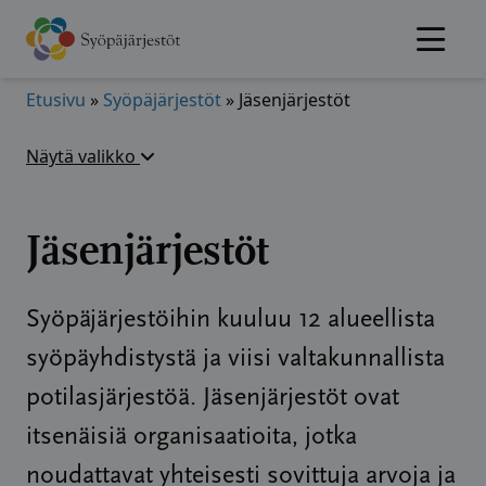
Hyppää
sisältöön
Etusivu
»
Syöpäjärjestöt
»
Jäsenjärjestöt
Näytä valikko
Jäsenjärjestöt
Syöpäjärjestöihin kuuluu 12 alueellista
syöpäyhdistystä ja viisi valtakunnallista
potilasjärjestöä. Jäsenjärjestöt ovat
itsenäisiä organisaatioita, jotka
noudattavat yhteisesti sovittuja arvoja ja