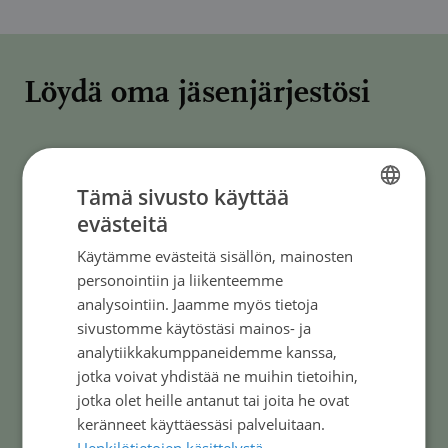
Löydä oma jäsenjärjestösi
Suomen Syöpäyhdistykseen kuuluu 12
Tämä sivusto käyttää
alueellista syöpäyhdistystä ja viisi
evästeitä
FINNISH
valtakunnallista potilasyhdistystä. Löydä oma
Käytämme evästeitä sisällön, mainosten
FINNISH
jäsenjärjestösi valitsemalla alueesi tai
personointiin ja liikenteemme
SWEDISH
valtakunnallinen yhdistys.
analysointiin. Jaamme myös tietoja
sivustomme käytöstäsi mainos- ja
ENGLISH
Alue tai valtakunnallinen yhdistys
analytiikkakumppaneidemme kanssa,
jotka voivat yhdistää ne muihin tietoihin,
Näytä
jotka olet heille antanut tai joita he ovat
keränneet käyttäessäsi palveluitaan.