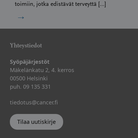
toimiin, jotka edistävät terveyttä […]
→
Yhteystiedot
Syöpäjärjestöt
Mäkelänkatu 2, 4. kerros
00500 Helsinki
puh. 09 135 331
tiedotus@cancer.fi
Tilaa uutiskirje