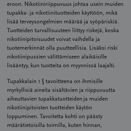
eroon. Nikotiiniriippuvuus johtaa usein muiden
tupakka- ja nikotiinituotteiden käyttöön, mikä
lisää terveysongelmien määrää ja syöpäriskiä.
Tuotteiden turvallisuuteen liittyy riskejä, koska
nikotiinipitoisuudet voivat vaihdella ja
tuotemerkinnät olla puutteellisia. Lisäksi riski
nikotiinipussien välittämiseen alaikäisille
lisääntyy, kun tuotteita on myynnissä laajalti.
Tupakkalain 1 § tavoitteena on ihmisille
myrkyllisiä aineita sisältävien ja riippuvuutta
aiheuttavien tupakkatuotteiden
ja muiden
nikotiinipitoisten tuotteiden käytön
loppuminen. Tavoitetta kohti on päästy
määrätietoisilla toimilla, kuten hinnan,