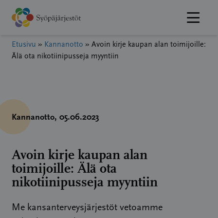
Hyppää
sisältöön
Etusivu
»
Kannanotto
»
Avoin kirje kaupan alan toimijoille:
Älä ota nikotiinipusseja myyntiin
Kannanotto
, 05.06.2023
Avoin kirje kaupan alan
toimijoille: Älä ota
nikotiinipusseja myyntiin
Me kansanterveysjärjestöt vetoamme