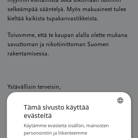
myynnin kieltämistä sekä ulkomaan tuonnin
selkeämpää sääntelyä. Myös makuaineet tulee
kieltää kaikista tupakanvastikkeista.
Toivomme, että te kaupan alalla olette mukana
savuttoman ja nikotiinittoman Suomen
rakentamisessa.
Ystävällisin terveisin,
Mika Pyykkö, toiminnanjohtaja, Aivoliitto
Tämä sivusto käyttää
evästeitä
FINNISH
Juha Viertola, toiminnanjohtaja, Diabetesliitto
Käytämme evästeitä sisällön, mainosten
FINNISH
personointiin ja liikenteemme
Juha Mikkonen, toiminnanjohtaja, Ehkäisevä
SWEDISH