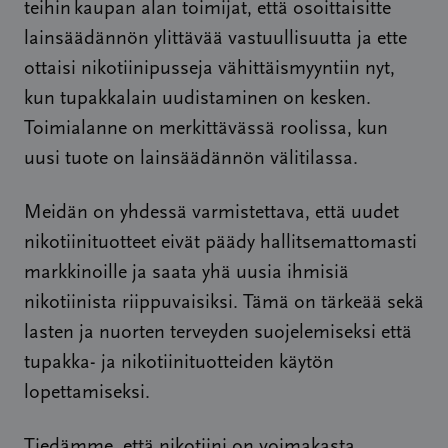
teihin kaupan alan toimijat, että osoittaisitte
lainsäädännön ylittävää vastuullisuutta
ja ette
ottaisi nikotiinipusseja vähittäismyyntiin nyt,
kun tupakkalain uudistaminen on kesken.
Toimialanne on merkittävässä roolissa, kun
uusi tuote on lainsäädännön välitilassa.
Meidän on yhdessä varmistettava, että uudet
nikotiinituotteet eivät päädy hallitsemattomasti
markkinoille ja saata yhä uusia ihmisiä
nikotiinista riippuvaisiksi. Tämä on tärkeää sekä
lasten ja nuorten terveyden suojelemiseksi että
tupakka- ja nikotiinituotteiden käytön
lopettamiseksi.
Tiedämme, että nikotiini on voimakasta