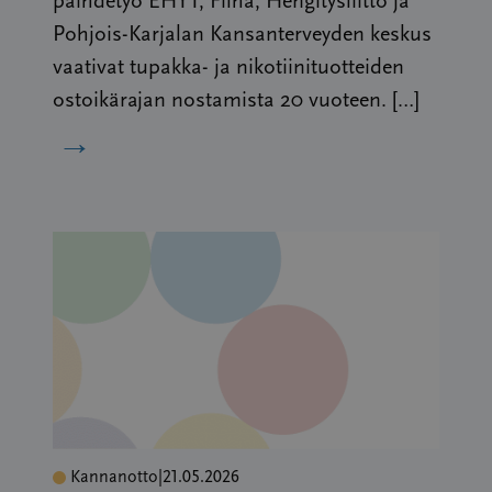
päihdetyö EHYT, Filha, Hengitysliitto ja
Pohjois-Karjalan Kansanterveyden keskus
vaativat tupakka- ja nikotiinituotteiden
ostoikärajan nostamista 20 vuoteen. […]
→
Kannanotto
|
21.05.2026