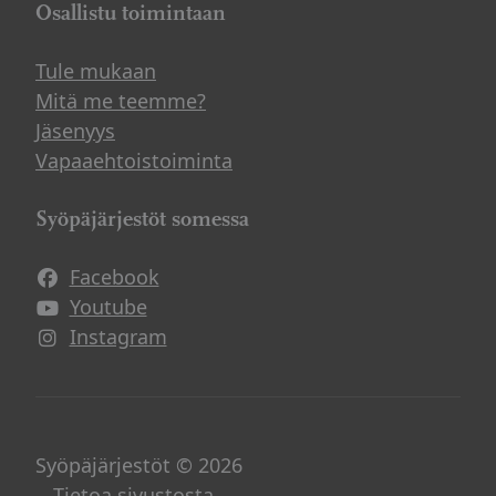
Osallistu toimintaan
Tule mukaan
Mitä me teemme?
Jäsenyys
Vapaaehtoistoiminta
Syöpäjärjestöt somessa
Facebook
Avautuu uuteen ikkunaan
Youtube
Avautuu uuteen ikkunaan
Instagram
Avautuu uuteen ikkunaan
Syöpäjärjestöt © 2026
Tietoa sivustosta