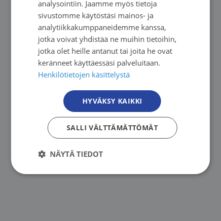
analysointiin. Jaamme myös tietoja
Päihdetyö EHYT ry
sivustomme käytöstäsi mainos- ja
ENGLISH
analytiikkakumppaneidemme kanssa,
jotka voivat yhdistää ne muihin tietoihin,
Tuula Vasankari, pääsihteeri, Filha
jotka olet heille antanut tai joita he ovat
keränneet käyttäessäsi palveluitaan.
Markku Hyttinen, toiminnanjohtaja,
Henkilötietojen käsittelystä
Hengitysliitto
HYVÄKSY KAIKKI
Marjaana Lahti-Koski, pääsihteeri, Sydänliitto
SALLI VÄLTTÄMÄTTÖMÄT
Juha Pekka Turunen, pääsihteeri,
Syöpäjärjestöt
NÄYTÄ TIEDOT