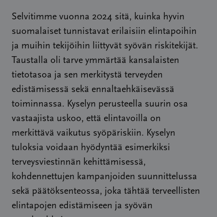
Selvitimme vuonna 2024 sitä, kuinka hyvin
suomalaiset tunnistavat erilaisiin elintapoihin
ja muihin tekijöihin liittyvät syövän riskitekijät.
Taustalla oli tarve ymmärtää kansalaisten
tietotasoa ja sen merkitystä terveyden
edistämisessä sekä ennaltaehkäisevässä
toiminnassa. Kyselyn perusteella suurin osa
vastaajista uskoo, että elintavoilla on
merkittävä vaikutus syöpäriskiin. Kyselyn
tuloksia voidaan hyödyntää esimerkiksi
terveysviestinnän kehittämisessä,
kohdennettujen kampanjoiden suunnittelussa
sekä päätöksenteossa, joka tähtää terveellisten
elintapojen edistämiseen ja syövän