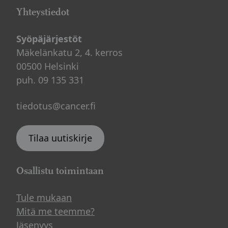
kanssa.
Yhteystiedot
tilattavissa
sivuiltamme
.
HYVÄ PÄIVÄ -OHJAAJASIVUSTO
(AVAUTUU
Syöpäjärjestöt
UUDESSA IKKUNASSA)
Mäkelänkatu 2, 4. kerros
00500 Helsinki
puh. 09 135 331
tiedotus@cancer.fi
Tilaa uutiskirje
Osallistu toimintaan
Tule mukaan
Mitä me teemme?
Jäsenyys