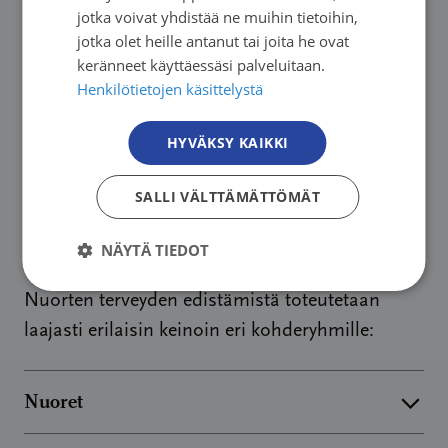
Nuorten terveyden
jotka voivat yhdistää ne muihin tietoihin,
edistäminen
jotka olet heille antanut tai joita he ovat
keränneet käyttäessäsi palveluitaan.
Henkilötietojen käsittelystä
Syöpäjärjestöjen terveyden edistämisen yksi
pääkohderyhmistä on nuoret. Elintavoilla on
HYVÄKSY KAIKKI
merkittävä vaikutus syöpäriskiin. Nuoruudessa
omaksutuilla ja läpi elämän ylläpidetyillä
SALLI VÄLTTÄMÄTTÖMÄT
elintavoilla on suuri merkitys terveydelle ja
hyvinvoinnille.
NÄYTÄ TIEDOT
Nuorten terveyden edistämistä toteutetaan
laajasti erilaisin keinoin eri kohderyhmille:
Nuoret