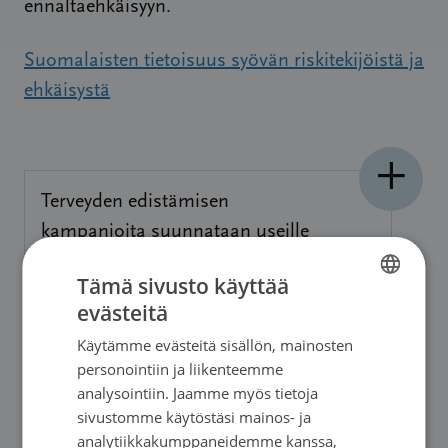
ennaltaehkäisyyn.
Suomalaisten tietoisuus syövän riskitekijöistä ja
ehkäisystä
Terveyden edistämisen
kampanjoita suunnataan useille
eri kohderyhmille.
Tämä sivusto käyttää
evästeitä
FINNISH
CAPOC-hanke ehkäisee lasten
Käytämme evästeitä sisällön, mainosten
FINNISH
lihavuutta ja ylipainoa
personointiin ja liikenteemme
SWEDISH
Pohjoismaissa
analysointiin. Jaamme myös tietoja
sivustomme käytöstäsi mainos- ja
ENGLISH
analytiikkakumppaneidemme kanssa,