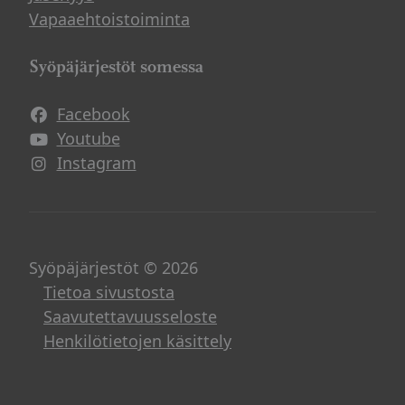
Vapaaehtoistoiminta
Syöpäjärjestöt somessa
Facebook
Avautuu uuteen ikkunaan
Youtube
Avautuu uuteen ikkunaan
Instagram
Avautuu uuteen ikkunaan
Syöpäjärjestöt © 2026
Tietoa sivustosta
Saavutettavuusseloste
Henkilötietojen käsittely