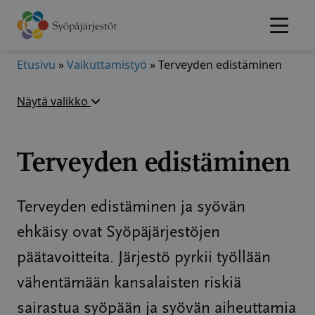
Hyppää
sisältöön
Etusivu
»
Vaikuttamistyö
»
Terveyden edistäminen
Näytä valikko
Terveyden edistäminen
Terveyden edistäminen ja syövän
ehkäisy ovat Syöpäjärjestöjen
päätavoitteita. Järjestö pyrkii työllään
vähentämään kansalaisten riskiä
sairastua syöpään ja syövän aiheuttamia