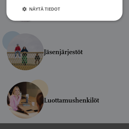
Talous
NÄYTÄ TIEDOT
Jäsenjärjestöt
Luottamushenkilöt