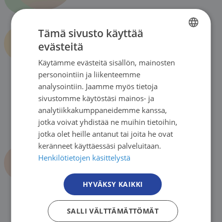
Tämä sivusto käyttää
evästeitä
FINNISH
Organisaatio
Käytämme evästeitä sisällön, mainosten
FINNISH
personointiin ja liikenteemme
SWEDISH
analysointiin. Jaamme myös tietoja
sivustomme käytöstäsi mainos- ja
ENGLISH
analytiikkakumppaneidemme kanssa,
jotka voivat yhdistää ne muihin tietoihin,
jotka olet heille antanut tai joita he ovat
Strategia ja arvot
keränneet käyttäessäsi palveluitaan.
Henkilötietojen käsittelystä
HYVÄKSY KAIKKI
SALLI VÄLTTÄMÄTTÖMÄT