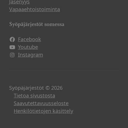
Jäsenyys
Vapaaehtoistoiminta
Syöpäjärjestöt somessa
Facebook
Avautuu uuteen ikkunaan
Youtube
Avautuu uuteen ikkunaan
Instagram
Avautuu uuteen ikkunaan
Syöpäjärjestöt © 2026
Tietoa sivustosta
Saavutettavuusseloste
Henkilötietojen käsittely