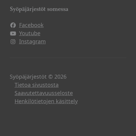
Syöpäjärjestöt somessa
Facebook
Avautuu uuteen ikkunaan
Youtube
Avautuu uuteen ikkunaan
Instagram
Avautuu uuteen ikkunaan
Syöpäjärjestöt © 2026
Tietoa sivustosta
Saavutettavuusseloste
Henkilötietojen käsittely