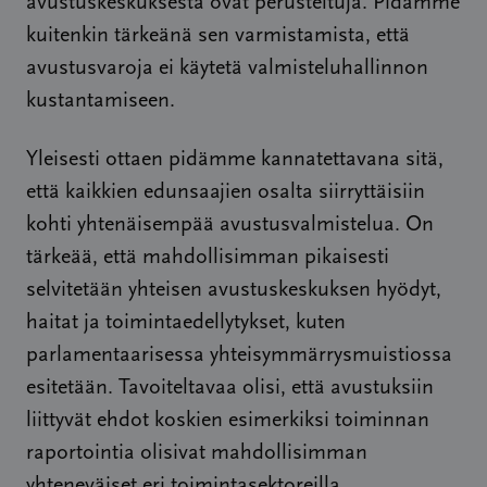
avustuskeskuksesta ovat perusteltuja. Pidämme
kuitenkin tärkeänä sen varmistamista, että
avustusvaroja ei käytetä valmisteluhallinnon
kustantamiseen.
Yleisesti ottaen pidämme kannatettavana sitä,
että kaikkien edunsaajien osalta siirryttäisiin
kohti yhtenäisempää avustusvalmistelua. On
tärkeää, että mahdollisimman pikaisesti
selvitetään yhteisen avustuskeskuksen hyödyt,
haitat ja toimintaedellytykset, kuten
parlamentaarisessa yhteisymmärrysmuistiossa
esitetään. Tavoiteltavaa olisi, että avustuksiin
liittyvät ehdot koskien esimerkiksi toiminnan
raportointia olisivat mahdollisimman
yhteneväiset eri toimintasektoreilla.