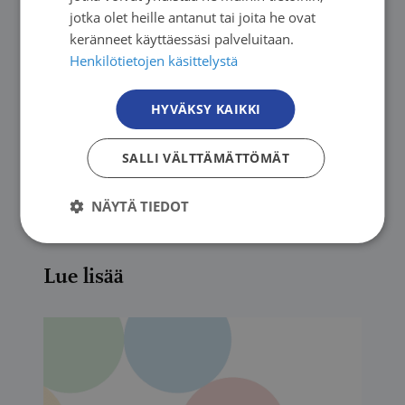
säätiöiden varainhankinnan. Mahdollinen
jotka olet heille antanut tai joita he ovat
varainhankinta ei saa vaikuttaa yhdistykselle tai
keränneet käyttäessäsi palveluitaan.
Henkilötietojen käsittelystä
säätiölle annettavan avustuksen suuruuteen.
Lisäksi järjestöille tulee sallia läheisesti niiden
HYVÄKSY KAIKKI
perustarkoitukseen liittyvän oman toiminnan
kohtuullinen tuotto ilman automaattisia
SALLI VÄLTTÄMÄTTÖMÄT
leikkauksia avustuksiin.
NÄYTÄ TIEDOT
Lue lisää