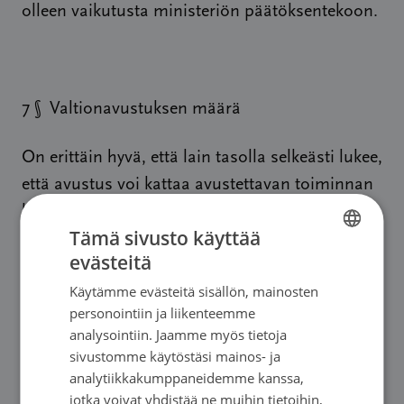
olleen vaikutusta ministeriön päätöksentekoon.
7 § Valtionavustuksen määrä
On erittäin hyvä, että lain tasolla selkeästi lukee,
että avustus voi kattaa avustettavan toiminnan
kokonaiskustannukset täysimääräisesti.
Tämä sivusto käyttää
evästeitä
FINNISH
Käytämme evästeitä sisällön, mainosten
FINNISH
Muita huomioita ja kommentteja
personointiin ja liikenteemme
SWEDISH
analysointiin. Jaamme myös tietoja
sivustomme käytöstäsi mainos- ja
On erittäin tärkeä varmistaa, että muuttuva
ENGLISH
analytiikkakumppaneidemme kanssa,
rahoitusjärjestelmä mahdollistaa yhdistysten ja
jotka voivat yhdistää ne muihin tietoihin,