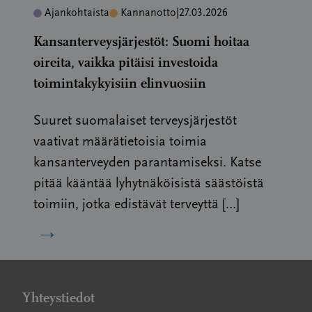
Ajankohtaista
Kannanotto
|
27.03.2026
Kansanterveysjärjestöt: Suomi hoitaa
oireita, vaikka pitäisi investoida
toimintakykyisiin elinvuosiin
Suuret suomalaiset terveysjärjestöt
vaativat määrätietoisia toimia
kansanterveyden parantamiseksi. Katse
pitää kääntää lyhytnäköisistä säästöistä
toimiin, jotka edistävät terveyttä […]
→
Yhteystiedot