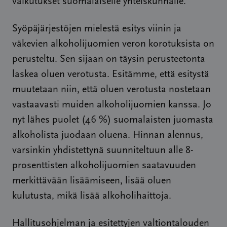
vaikutukset suomalaiselle yhteiskunnalle.
Syöpäjärjestöjen mielestä esitys viinin ja
väkevien alkoholijuomien veron korotuksista on
perusteltu. Sen sijaan on täysin perusteetonta
laskea oluen verotusta. Esitämme, että esitystä
muutetaan niin, että oluen verotusta nostetaan
vastaavasti muiden alkoholijuomien kanssa. Jo
nyt lähes puolet (46 %) suomalaisten juomasta
alkoholista juodaan oluena. Hinnan alennus,
varsinkin yhdistettynä suunniteltuun alle 8-
prosenttisten alkoholijuomien saatavuuden
merkittävään lisäämiseen, lisää oluen
kulutusta, mikä lisää alkoholihaittoja.
Hallitusohjelman ja esitettyjen valtiontalouden