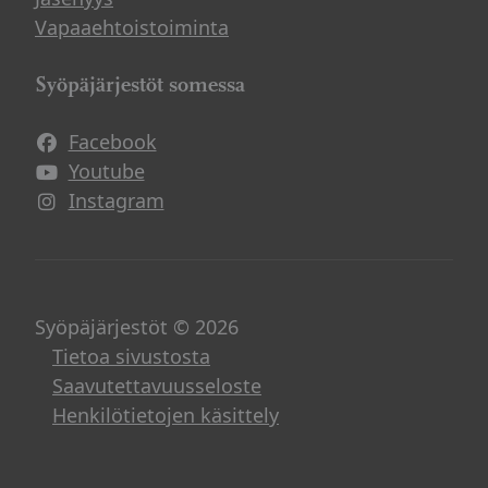
Vapaaehtoistoiminta
Syöpäjärjestöt somessa
Facebook
Avautuu uuteen ikkunaan
Youtube
Avautuu uuteen ikkunaan
Instagram
Avautuu uuteen ikkunaan
Syöpäjärjestöt © 2026
Tietoa sivustosta
Saavutettavuusseloste
Henkilötietojen käsittely