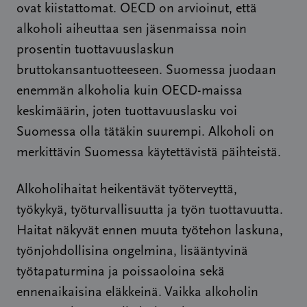
ovat kiistattomat. OECD on arvioinut, että
alkoholi aiheuttaa sen jäsenmaissa noin
prosentin tuottavuuslaskun
bruttokansantuotteeseen. Suomessa juodaan
enemmän alkoholia kuin OECD-maissa
keskimäärin, joten tuottavuuslasku voi
Suomessa olla tätäkin suurempi. Alkoholi on
merkittävin Suomessa käytettävistä päihteistä.
Alkoholihaitat heikentävät työterveyttä,
työkykyä, työturvallisuutta ja työn tuottavuutta.
Haitat näkyvät ennen muuta työtehon laskuna,
työnjohdollisina ongelmina, lisääntyvinä
työtapaturmina ja poissaoloina sekä
ennenaikaisina eläkkeinä. Vaikka alkoholin