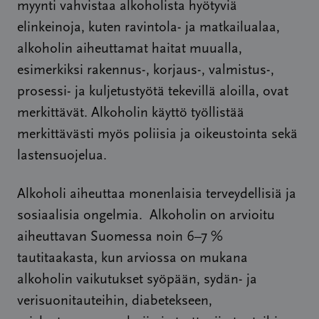
myynti vahvistaa alkoholista hyötyviä
elinkeinoja, kuten ravintola- ja matkailualaa,
alkoholin aiheuttamat haitat muualla,
esimerkiksi rakennus-, korjaus-, valmistus-,
prosessi- ja kuljetustyötä tekevillä aloilla, ovat
merkittävät. Alkoholin käyttö työllistää
merkittävästi myös poliisia ja oikeustointa sekä
lastensuojelua.
Alkoholi aiheuttaa monenlaisia terveydellisiä ja
sosiaalisia ongelmia. Alkoholin on arvioitu
aiheuttavan Suomessa noin 6–7 %
tautitaakasta, kun arviossa on mukana
alkoholin vaikutukset syöpään, sydän- ja
verisuonitauteihin, diabetekseen,