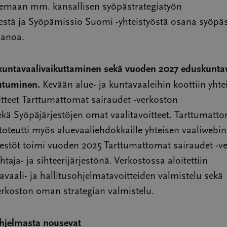
lemaan mm. kansallisen syöpästrategiatyön
estä ja Syöpämissio Suomi -yhteistyöstä osana syöpäs
panoa.
 kuntavaalivaikuttaminen sekä vuoden 2027 eduskunta
utuminen.
Kevään alue- ja kuntavaaleihin koottiin yhte
itteet Tarttumattomat sairaudet -verkoston
kä Syöpäjärjestöjen omat vaalitavoitteet. Tarttumatt
toteutti myös aluevaaliehdokkaille yhteisen vaaliwebin
jestöt toimi vuoden 2025 Tarttumattomat sairaudet -v
taja- ja sihteerijärjestönä. Verkostossa aloitettiin
vaali- ja hallitusohjelmatavoitteiden valmistelu sekä
erkoston oman strategian valmistelu.
ohjelmasta nousevat