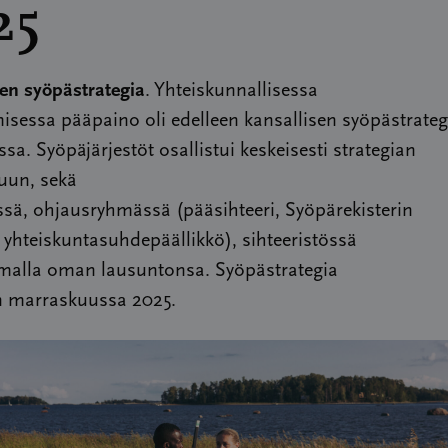
25
en syöpästrategia
. Yhteiskunnallisessa
isessa pääpaino oli edelleen kansallisen syöpästrate
ssa. Syöpäjärjestöt osallistui keskeisesti strategian
uun, sekä
sä, ohjausryhmässä (pääsihteeri, Syöpärekisterin
a yhteiskuntasuhdepäällikkö), sihteeristössä
amalla oman lausuntonsa. Syöpästrategia
in marraskuussa 2025.