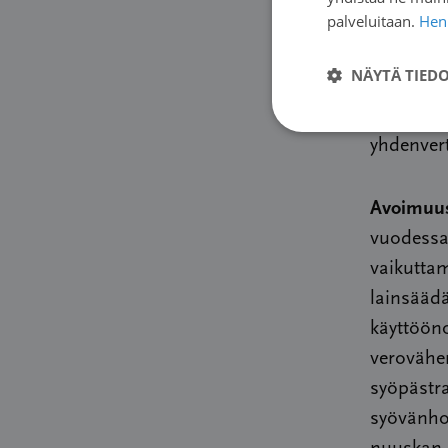
palveluitaan.
Henk
osallistu
vastustav
NÄYTÄ TIED
hallitus 
toimeentu
yhdenver
Avoimuus
vuodessa
vaikuttam
lainsäädä
käyttööno
verovähen
syöpästr
syövänhoi