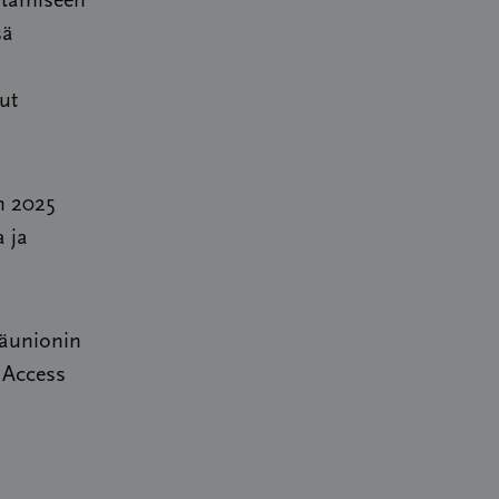
ntämiseen
sä
ut
n 2025
a ja
äunionin
 Access