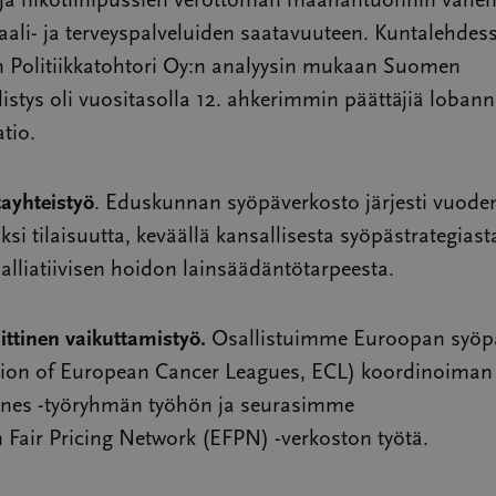
ja nikotiinipussien verottoman maahantuonnin vähe
aali- ja terveyspalveluiden saatavuuteen. Kuntalehdes
n Politiikkatohtori Oy:n analyysin mukaan Suomen
stys oli vuositasolla 12. ahkerimmin päättäjiä lobann
tio.
ayhteistyö
. Eduskunnan syöpäverkosto järjesti vuode
ksi tilaisuutta, keväällä kansallisesta syöpästrategiast
palliatiivisen hoidon lainsäädäntötarpeesta.
ittinen vaikuttamistyö.
Osallistuimme Euroopan syöp
tion of European Cancer Leagues, ECL) koordinoiman
ines -työryhmän työhön ja seurasimme
 Fair Pricing Network (EFPN) -verkoston työtä.