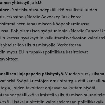
inen yhteistyö ja EU-
minen.
Yhteiskuntasuhdepäällikkö osallistui uuden
misverkoston (Nordic Advocacy Task Force
ensimmäiseen tapaamiseen Kööpenhaminassa
ssa. Pohjoismaisen syöpäunionin (Nordic Cancer Un
ituksessa hyväksyttiin vaikuttamisverkoston valmiste
tit yhteiselle vaikuttamistyölle. Verkostossa
tiin myös EU:n tupakkapolitiikkaa käsittelevät
tavoitteet.
nallisen linjapaperin päivitystyö.
Vuoden 2025 aikana
vat sekä Syöpäjärjestöjen oma strategia että kansallin
tegia, joiden tavoitteet ohjaavat vaikuttamistyötä.
ntasuhdepäällikkö valmisteli vaikuttamisen suunnitel
2026. Lisäksi aloitettiin valmistelemaan politiikkavai