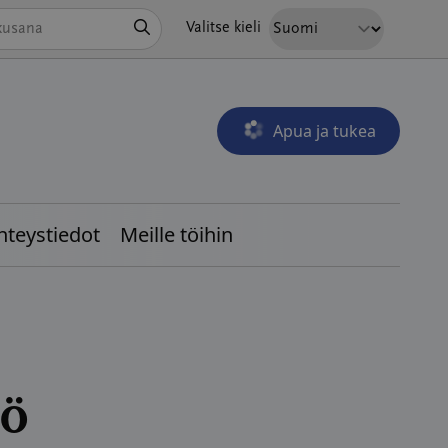
Hae
Valitse kieli
Apua ja tukea
Avautuu uudessa ikkunass
hteystiedot
Meille töihin
tö