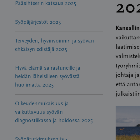
20
Pääsihteerin katsaus 2025
Syöpäjärjestöt 2025
Kansallin
vaikuttam
Terveyden, hyvinvoinnin ja syövän
laatimise
ehkäisyn edistäjä 2025
valmistel
työryhmis
Hyvä elämä sairastuneille ja
johtaja j
heidän läheisilleen syövästä
että ant
huolimatta 2025
julkaisti
Oikeudenmukaisuus ja
vaikuttavuus syövän
diagnostiikassa ja hoidossa 2025
Syöpätutkimuksen ja -