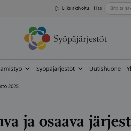
Liike aktivoitu
Hae
tamistyö
Syöpäjärjestöt
Uutishuone
Y
estö 2025
va ja osaava järjes