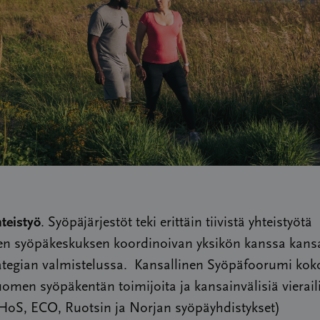
teistyö
. Syöpäjärjestöt teki erittäin tiivistä yhteistyötä
sen syöpäkeskuksen koordinoivan yksikön kanssa kansa
ategian valmistelussa. Kansallinen Syöpäfoorumi kok
omen syöpäkentän toimijoita ja kansainvälisiä vieraili
oS, ECO, Ruotsin ja Norjan syöpäyhdistykset)