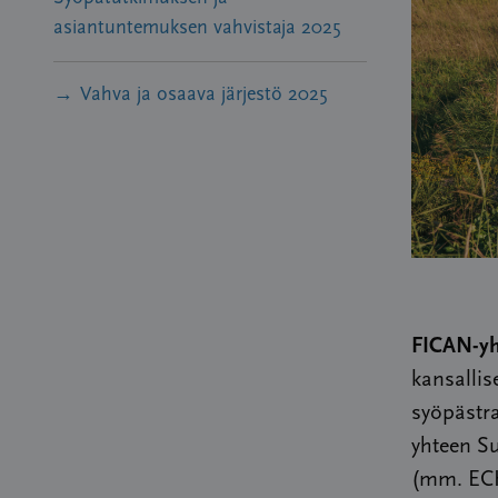
asiantuntemuksen vahvistaja 2025
Vahva ja osaava järjestö 2025
FICAN-yh
kansalli
syöpästr
yhteen Su
(mm. ECH