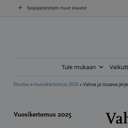
Hyppää
Syöpäjärjestöjen muut sivustot
sisältöön
Tule mukaan
Vaikut
Etusivu
»
Vuosikertomus 2025
»
Vahva ja osaava järj
Vah
Vuosikertomus 2025