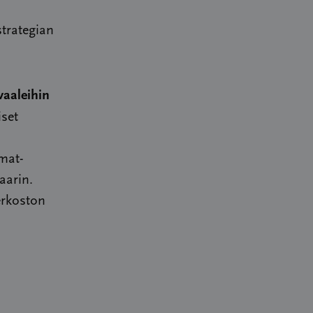
trategian
vaaleihin
iset
omat-
aarin.
erkoston