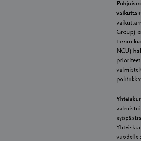
Pohjoisma
vaikutta
vaikutta
Group) 
tammikuu
NCU) hall
prioritee
valmistel
politiikka
Yhteiskun
valmistui
syöpästra
Yhteisku
vuodelle 