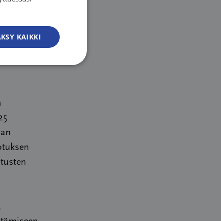
SWEDISH
eikkausta
ENGLISH
ta ja
KSY KAIKKI
uneiden
a
25
van
otuksen
itusten
,