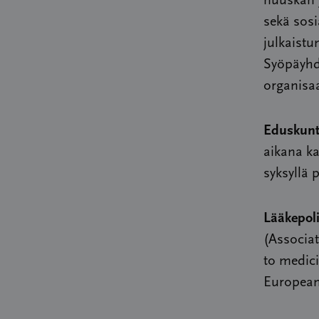
nuuskan 
sekä sosi
julkaistu
Syöpäyhdi
organisaa
Eduskunt
aikana ka
syksyllä 
Lääkepoli
(Associa
to medic
European