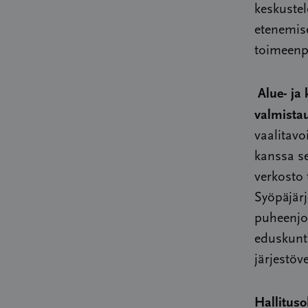
keskuste
etenemis
toimeen
Alue- ja
valmista
vaalitavo
kanssa se
verkosto 
Syöpäjär
puheenjoh
eduskunta
järjestöv
Hallitus