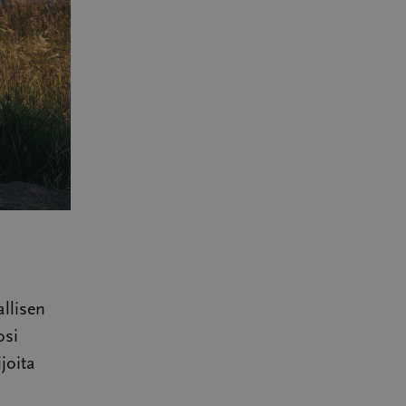
llisen
osi
joita