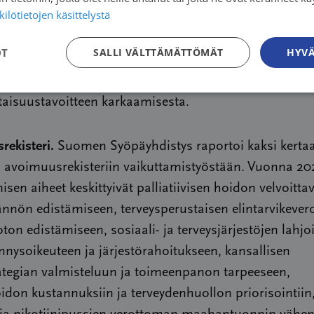
ilötietojen käsittelystä
i järjestöjen yhteiseen, ehdotettua 100 miljoonan lisäl
aan mielenosoitukseen teemalla ”Ei käy!”. Valtuuskun
OT
SALLI VÄLTTÄMÄTTÖMÄT
HYVÄ
ottivat vuoden aikana yhdessä kantaa syöpään sairast
lohaasteisiin sekä muistuttivat soteuudistuksen
taisuustavoitteen karkaamisesta.
rekisteri.
Suomen Syöpäyhdistys raportoi kaksi kerta
 avoimuusrekisteriin vaikuttamistyöstään. Vuonna 20
isen aiheet keskittyivät palliatiivisen hoidon velvoitta
nnön edistämiseen, terveysperustaisen elintarvikever
ton edistämiseen, sosiaali- ja terveysjärjestöjen lahjo
nysoikeuteen ja järjestörahoitukseen, kansallisen
ategian valmisteluun ja toimeenpanon tarpeeseen,
don kustannuksiin ja terveydenhuollon priorisointiin