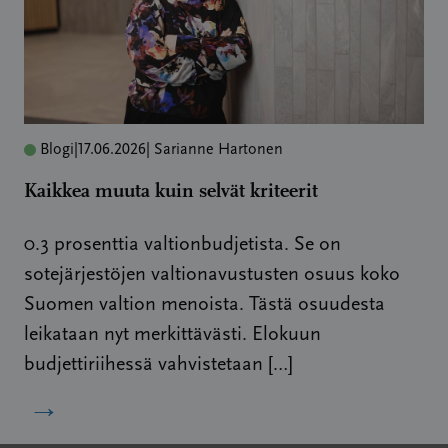
Blogi
|
17.06.2026
| Sarianne Hartonen
Kaikkea muuta kuin selvät kriteerit
0.3 prosenttia valtionbudjetista. Se on
sotejärjestöjen valtionavustusten osuus koko
Suomen valtion menoista. Tästä osuudesta
leikataan nyt merkittävästi. Elokuun
budjettiriihessä vahvistetaan […]
→