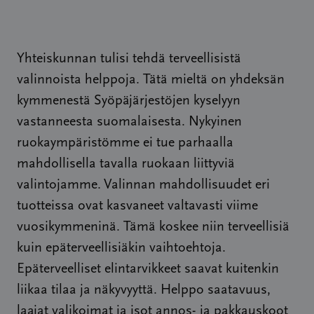
Yhteiskunnan tulisi tehdä terveellisistä
valinnoista helppoja. Tätä mieltä on yhdeksän
kymmenestä Syöpäjärjestöjen kyselyyn
vastanneesta suomalaisesta. Nykyinen
ruokaympäristömme ei tue parhaalla
mahdollisella tavalla ruokaan liittyviä
valintojamme. Valinnan mahdollisuudet eri
tuotteissa ovat kasvaneet valtavasti viime
vuosikymmeninä. Tämä koskee niin terveellisiä
kuin epäterveellisiäkin vaihtoehtoja.
Epäterveelliset elintarvikkeet saavat kuitenkin
liikaa tilaa ja näkyvyyttä. Helppo saatavuus,
laajat valikoimat ja isot annos- ja pakkauskoot