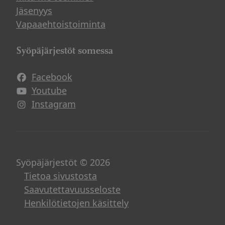
Jäsenyys
Vapaaehtoistoiminta
Syöpäjärjestöt somessa
Facebook
Avautuu uuteen ikkunaan
Youtube
Avautuu uuteen ikkunaan
Instagram
Avautuu uuteen ikkunaan
Syöpäjärjestöt © 2026
Tietoa sivustosta
Saavutettavuusseloste
Henkilötietojen käsittely