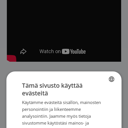
Tämä sivusto käyttää
Voimme edistää terveellisten valintojen
evästeitä
FINNISH
tekemistä vaikuttamalla yhteiskunnallisilla
Käytämme evästeitä sisällön, mainosten
FINNISH
ratkaisuilla ruokaympäristöön. Toimivia
personointiin ja liikenteemme
ratkaisuja ovat epäterveellisten tuotteiden
SWEDISH
analysointiin. Jaamme myös tietoja
hintaan vaikuttaminen verotuksella,
sivustomme käytöstäsi mainos- ja
ENGLISH