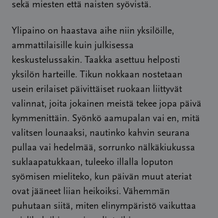
sekä miesten että naisten syövistä.
Ylipaino on haastava aihe niin yksilöille,
ammattilaisille kuin julkisessa
keskustelussakin. Taakka asettuu helposti
yksilön harteille. Tikun nokkaan nostetaan
usein erilaiset päivittäiset ruokaan liittyvät
valinnat, joita jokainen meistä tekee jopa päivä
kymmenittäin. Syönkö aamupalan vai en, mitä
valitsen lounaaksi, nautinko kahvin seurana
pullaa vai hedelmää, sorrunko nälkäkiukussa
suklaapatukkaan, tuleeko illalla loputon
syömisen mieliteko, kun päivän muut ateriat
ovat jääneet liian heikoiksi. Vähemmän
puhutaan siitä, miten elinympäristö vaikuttaa