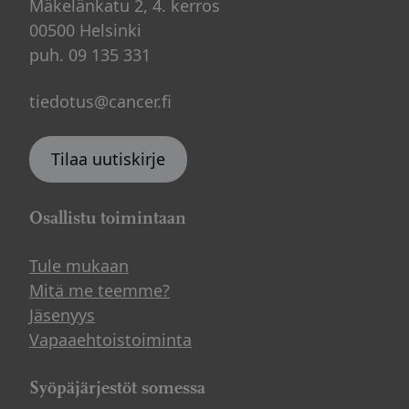
Mäkelänkatu 2, 4. kerros
00500 Helsinki
puh. 09 135 331
tiedotus@cancer.fi
Tilaa uutiskirje
Osallistu toimintaan
Tule mukaan
Mitä me teemme?
Jäsenyys
Vapaaehtoistoiminta
Syöpäjärjestöt somessa