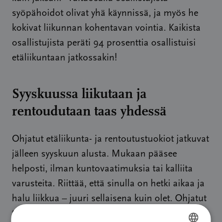
syöpähoidot olivat yhä käynnissä, ja myös he
kokivat liikunnan kohentavan vointia. Kaikista
osallistujista peräti 94 prosenttia osallistuisi
etäliikuntaan jatkossakin!
Syyskuussa liikutaan ja
rentoudutaan taas yhdessä
Ohjatut etäliikunta- ja rentoutustuokiot jatkuvat
jälleen syyskuun alusta. Mukaan pääsee
helposti, ilman kuntovaatimuksia tai kalliita
varusteita. Riittää, että sinulla on hetki aikaa ja
halu liikkua – juuri sellaisena kuin olet. Ohjatut
tunnit ovat maksuttomia ja tarkoitettu kaikille