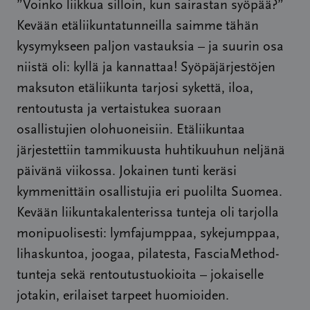
”Voinko liikkua silloin, kun sairastan syöpää?”
Kevään etäliikuntatunneilla saimme tähän
kysymykseen paljon vastauksia – ja suurin osa
niistä oli: kyllä ja kannattaa! Syöpäjärjestöjen
maksuton etäliikunta tarjosi sykettä, iloa,
rentoutusta ja vertaistukea suoraan
osallistujien olohuoneisiin. Etäliikuntaa
järjestettiin tammikuusta huhtikuuhun neljänä
päivänä viikossa. Jokainen tunti keräsi
kymmenittäin osallistujia eri puolilta Suomea.
Kevään liikuntakalenterissa tunteja oli tarjolla
monipuolisesti: lymfajumppaa, sykejumppaa,
lihaskuntoa, joogaa, pilatesta, FasciaMethod-
tunteja sekä rentoutustuokioita – jokaiselle
jotakin, erilaiset tarpeet huomioiden.