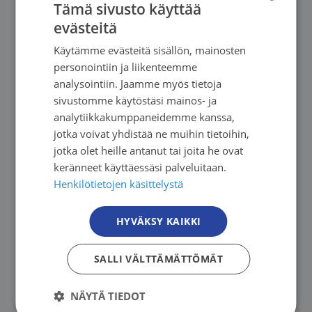
Tämä sivusto käyttää
syöpään sairastuneille ja heidän läheisilleen.
evästeitä
Ajantasaiset tiedot päivitetään verkkosivuille
FINNISH
Käytämme evästeitä sisällön, mainosten
kauden lähestyessä, joten pysy kuulolla!
FINNISH
personointiin ja liikenteemme
SWEDISH
analysointiin. Jaamme myös tietoja
Syöpä ei sulje pois mahdollisuutta liikkua – se
sivustomme käytöstäsi mainos- ja
ENGLISH
voi jopa tehdä liikkeestä entistä
analytiikkakumppaneidemme kanssa,
merkityksellisempää. Tule mukaan, omana
jotka voivat yhdistää ne muihin tietoihin,
jotka olet heille antanut tai joita he ovat
itsenäsi!
keränneet käyttäessäsi palveluitaan.
Henkilötietojen käsittelystä
Etäliikuntaan ja -rentoutukseen voit tutustua
tarkemmin Kaikki syövästä -sivustolla:
HYVÄKSY KAIKKI
Etäliikunta – Kaikki syövästä
SALLI VÄLTTÄMÄTTÖMÄT
NÄYTÄ TIEDOT