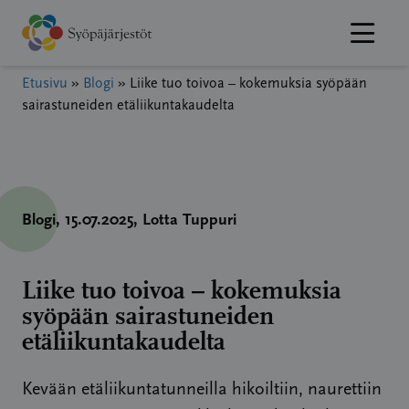
Hyppää
sisältöön
Etusivu
»
Blogi
»
Liike tuo toivoa – kokemuksia syöpään
sairastuneiden etäliikuntakaudelta
Blogi
, 15.07.2025
, Lotta Tuppuri
Liike tuo toivoa – kokemuksia
syöpään sairastuneiden
etäliikuntakaudelta
Kevään etäliikuntatunneilla hikoiltiin, naurettiin