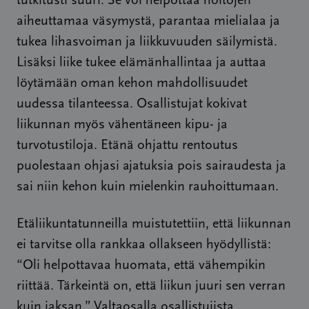
tutkitusti suuri. Se voi helpottaa hoitojen
aiheuttamaa väsymystä, parantaa mielialaa ja
tukea lihasvoiman ja liikkuvuuden säilymistä.
Lisäksi liike tukee elämänhallintaa ja auttaa
löytämään oman kehon mahdollisuudet
uudessa tilanteessa. Osallistujat kokivat
liikunnan myös vähentäneen kipu- ja
turvotustiloja. Etänä ohjattu rentoutus
puolestaan ohjasi ajatuksia pois sairaudesta ja
sai niin kehon kuin mielenkin rauhoittumaan.
Etäliikuntatunneilla muistutettiin, että liikunnan
ei tarvitse olla rankkaa ollakseen hyödyllistä:
“Oli helpottavaa huomata, että vähempikin
riittää. Tärkeintä on, että liikun juuri sen verran
kuin jaksan.” Valtaosalla osallistujista