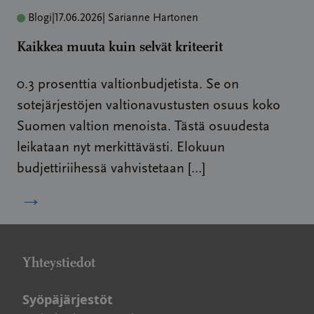
Blogi
|
17.06.2026
| Sarianne Hartonen
Kaikkea muuta kuin selvät kriteerit
0.3 prosenttia valtionbudjetista. Se on
sotejärjestöjen valtionavustusten osuus koko
Suomen valtion menoista. Tästä osuudesta
leikataan nyt merkittävästi. Elokuun
budjettiriihessä vahvistetaan […]
→
Yhteystiedot
Syöpäjärjestöt