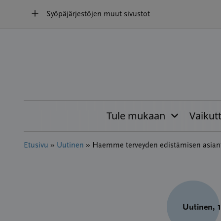
Hyppää
Syöpäjärjestöjen muut sivustot
sisältöön
Tule mukaan
Vaikut
Etusivu
»
Uutinen
»
Haemme terveyden edistämisen asiant
Uutinen
, 