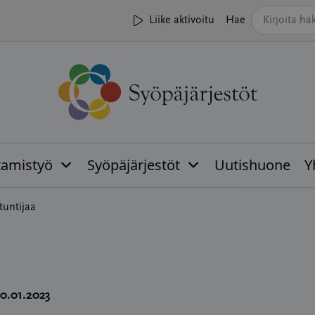
Liike aktivoitu
Hae
tamistyö
Syöpäjärjestöt
Uutishuone
Y
untijaa
10.01.2023