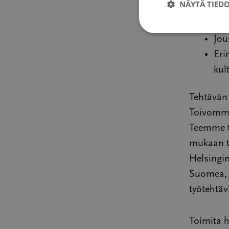
NÄYTÄ TIED
arv
Muk
Jou
Eri
kul
Tehtävän
Toivomme,
Teemme t
mukaan t
Helsingin
Suomea, m
työtehtä
Toimita h