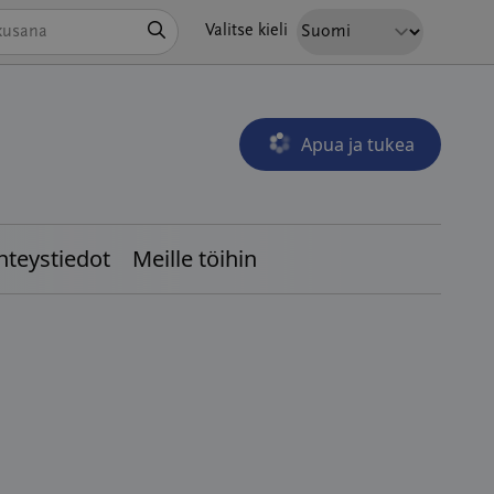
Hae
Valitse kieli
Apua ja tukea
Avautuu uudessa ikkunass
hteystiedot
Meille töihin