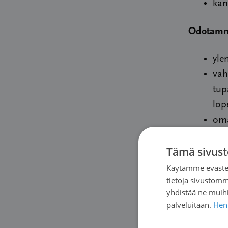
kan
Odotamm
yle
vah
tup
lop
oma
kok
Tämä sivust
esi
eri
Käytämme evästei
tietoja sivustom
Tarjoamm
yhdistää ne muihin
palveluitaan.
Henk
Mer