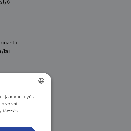
istyö
innästä,
a/tai
usta
iin. Jaamme myös
FINNISH
ka voivat
FINNISH
yttäessäsi
SWEDISH
ENGLISH
ehtävät