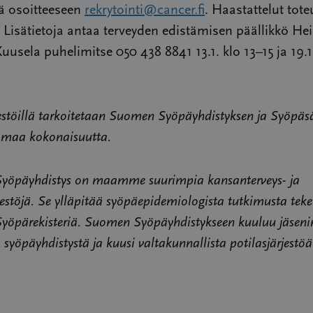
 osoitteeseen
rekrytointi@cancer.fi
. Haastattelut tot
. Lisätietoja antaa terveyden edistämisen päällikkö Hei
uusela puhelimitse 050 438 8841 13.1. klo 13–15 ja 19.1
estöillä tarkoitetaan Suomen Syöpäyhdistyksen ja Syöpäs
maa kokonaisuutta.
yöpäyhdistys on maamme suurimpia kansanterveys- ja
jestöjä. Se ylläpitää syöpäepidemiologista tutkimusta tek
öpärekisteriä. Suomen Syöpäyhdistykseen kuuluu jäseni
a syöpäyhdistystä ja kuusi valtakunnallista potilasjärjestöä