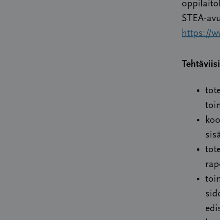
oppilaito
STEA-avus
https://w
Tehtäviis
tot
toi
koo
sis
tot
rap
toi
sid
edi