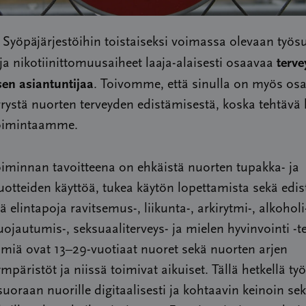
yöpäjärjestöihin toistaiseksi voimassa olevaan työs
terv
ja nikotiinittomuusaiheet laaja-alaisesti osaavaa
en asiantuntijaa
. Toivomme, että sinulla on myös os
ystä nuorten terveyden edistämisestä, koska tehtävä li
toimintaamme.
oiminnan tavoitteena on ehkäistä nuorten tupakka- ja
tuotteiden käyttöä, tukea käytön lopettamista sekä edis
iä elintapoja ravitsemus-, liikunta-, arkirytmi-, alkoholi
ojautumis-, seksuaaliterveys- ja mielen hyvinvointi -
miä ovat 13–29-vuotiaat nuoret sekä nuorten arjen
mpäristöt ja niissä toimivat aikuiset. Tällä hetkellä ty
uoraan nuorille digitaalisesti ja kohtaavin keinoin se