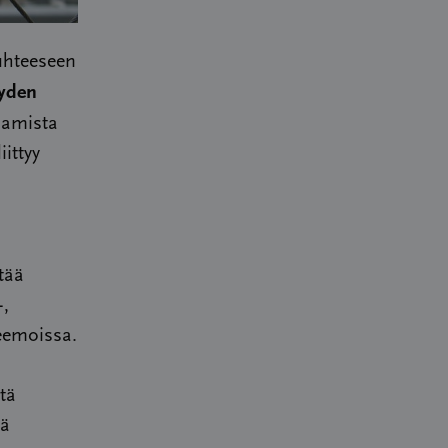
uhteeseen
eyden
aamista
ittyy
tää
-,
teemoissa.
ötä
kä