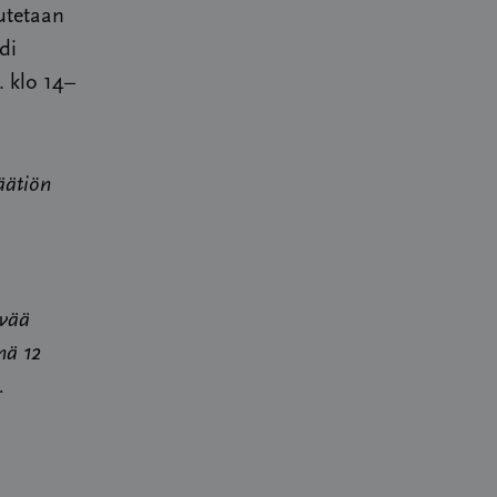
eutetaan
di
. klo 14–
äätiön
evää
nä 12
.