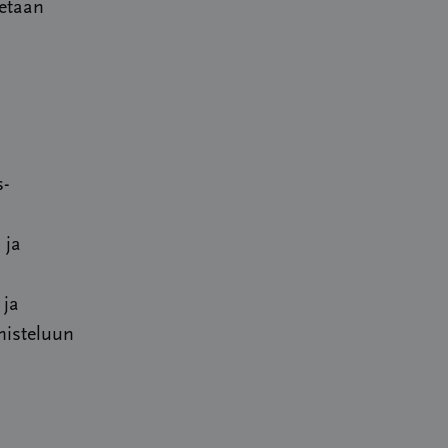
tetaan
s-
 ja
 ja
misteluun