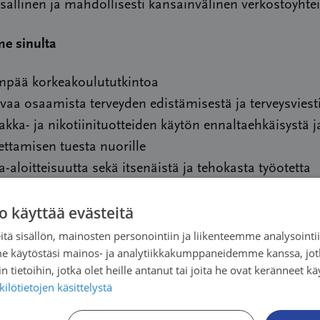
sallinen ja mahdollisesti kansainvälinen verkostoyhte
e sinulta
mpää korkeakoulututkintoa
vaa osaamista terveyden edistämisestä ja terveysviest
akka- ja nikotiinituotteiden käytön ennaltaehkäisystä j
ettamisen tuesta nuorille
-aloitteisuutta sekä itsenäistä ja tehokasta työotetta
emusta vaikuttamistyöstä sekä valmiuksia ja kiinnost
o käyttää evästeitä
intyä mediassa
nomaisia tiimi- ja yhteistyötaitoja
tä sisällön, mainosten personointiin ja liikenteemme analysoint
me käytöstäsi mainos- ja analytiikkakumppaneidemme kanssa, jot
e sinulle:
 tietoihin, jotka olet heille antanut tai joita he ovat keränneet kä
ilötietojen käsittelystä
kitykselliset ja mielenkiintoiset sekä laaja-alaiset työt