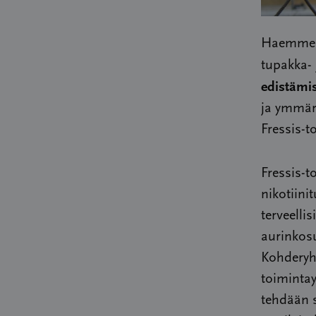
Haemme S
tupakka- 
edistämis
ja ymmärr
Fressis-
Fressis-t
nikotiini
terveellis
aurinkosu
Kohderyh
toimintay
tehdään s