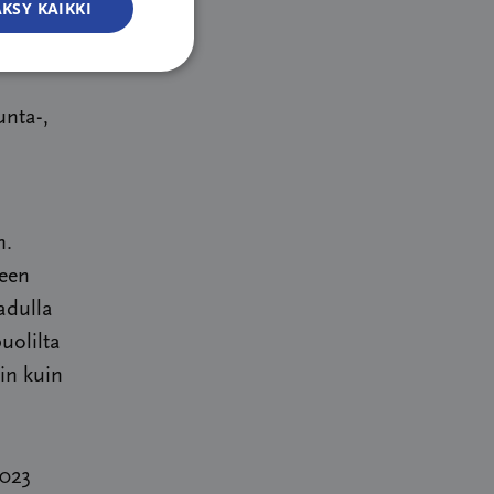
KSY KAIKKI
unta-,
n.
peen
adulla
uolilta
in kuin
2023