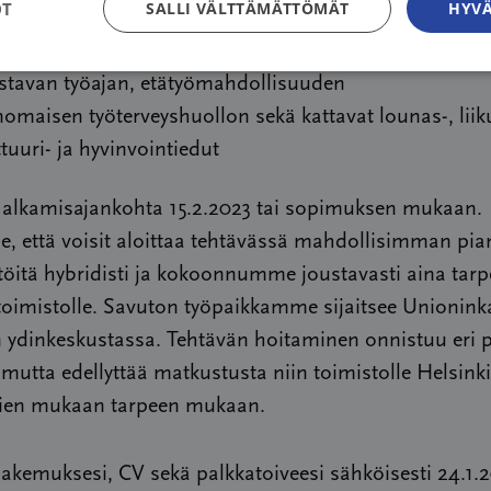
OT
SALLI VÄLTTÄMÄTTÖMÄT
HYVÄ
ostetussa ja isossa kansaterveys- ja potilasjärjestössä
avat ja asiantuntevat kollegat
stavan työajan, etätyömahdollisuuden
nomaisen työterveyshuollon sekä kattavat lounas-, liik
ttuuri- ja hyvinvointiedut
 alkamisajankohta 15.2.2023 tai sopimuksen mukaan.
 että voisit aloittaa tehtävässä mahdollisimman pia
öitä hybridisti ja kokoonnumme joustavasti aina tar
oimistolle. Savuton työpaikkamme sijaitsee Unionink
 ydinkeskustassa. Tehtävän hoitaminen onnistuu eri p
utta edellyttää matkustusta niin toimistolle Helsinki
vien mukaan tarpeen mukaan.
akemuksesi, CV sekä palkkatoiveesi sähköisesti 24.1.