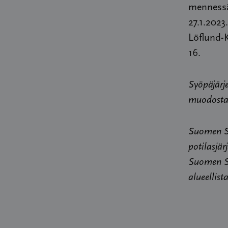
mennessä
27.1.2023
Löflund-K
16.
Syöpäjärj
muodosta
Suomen S
potilasjär
Suomen Sy
alueellist