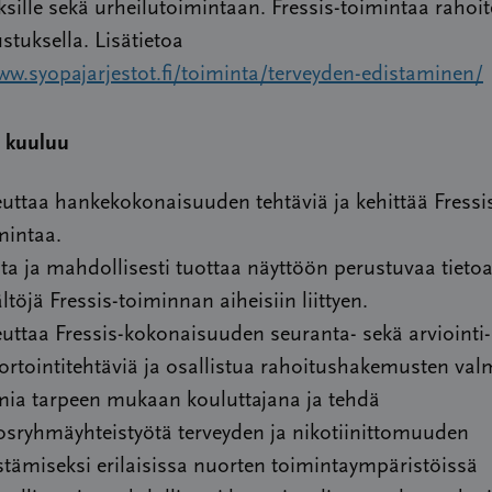
ksille sekä urheilutoimintaan. Fressis-toimintaa rahoi
tuksella. Lisätietoa
ww.syopajarjestot.fi/toiminta/terveyden-edistaminen/
i kuuluu
euttaa hankekokonaisuuden tehtäviä ja kehittää Fressi
mintaa.
ta ja mahdollisesti tuottaa näyttöön perustuvaa tietoa
ältöjä Fressis-toiminnan aiheisiin liittyen.
euttaa Fressis-kokonaisuuden seuranta- sekä arviointi-
ortointitehtäviä ja osallistua rahoitushakemusten val
mia tarpeen mukaan kouluttajana ja tehdä
osryhmäyhteistyötä terveyden ja nikotiinittomuuden
stämiseksi erilaisissa nuorten toimintaympäristöissä