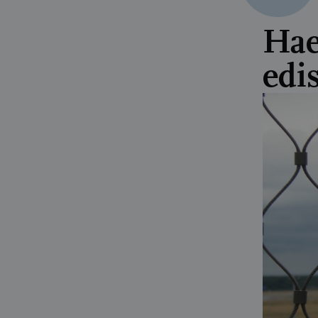
Hae
edi