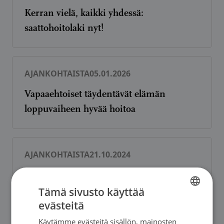
Kerran vielä, kaikki yhdessä:
saattohoitolaki nyt!
AJANKOHTAISTA
05.01.2026
Vapaaehtoiset täydentävät elämän
loppuvaiheen hyvää hoitoa
AJANKOHTAISTA
21.10.2024
Verkostoyhteistyöllä turvaa elämän
loppuvaiheeseen
Tämä sivusto käyttää
evästeitä
FINNISH
Käytämme evästeitä sisällön, mainosten
FINNISH