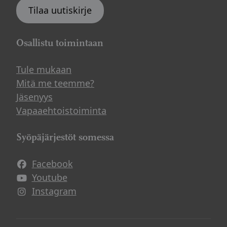
Tilaa uutiskirje
Osallistu toimintaan
Tule mukaan
Mitä me teemme?
Jäsenyys
Vapaaehtoistoiminta
Syöpäjärjestöt somessa
Facebook
Avautuu uuteen ikkunaan
Youtube
Avautuu uuteen ikkunaan
Instagram
Avautuu uuteen ikkunaan