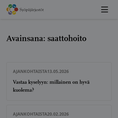
Hyppää
sisältöön
Avainsana:
saattohoito
AJANKOHTAISTA
13.05.2026
Vastaa kyselyyn: millainen on hyvä
kuolema?
AJANKOHTAISTA
20.02.2026