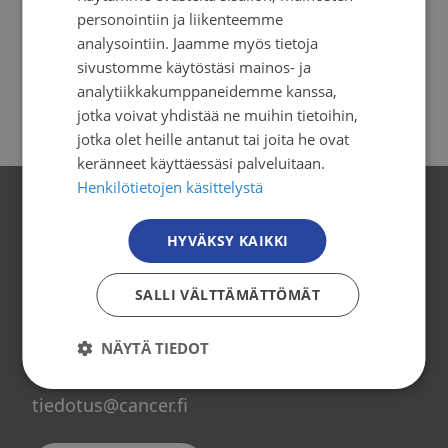
personointiin ja liikenteemme
AJANKOHTAISTA
08.10.2024
SWEDISH
analysointiin. Jaamme myös tietoja
Yhdenvertainen palliatiivinen hoito on
sivustomme käytöstäsi mainos- ja
ENGLISH
analytiikkakumppaneidemme kanssa,
turvattava lainsäädännöllä
jotka voivat yhdistää ne muihin tietoihin,
jotka olet heille antanut tai joita he ovat
keränneet käyttäessäsi palveluitaan.
Henkilötietojen käsittelystä
Yhteystiedot
HYVÄKSY KAIKKI
Syöpäjärjestöt
SALLI VÄLTTÄMÄTTÖMÄT
Mäkelänkatu 2, 4. kerros
00500 Helsinki
NÄYTÄ TIEDOT
puh. 09 135 331
tiedotus@cancer.fi