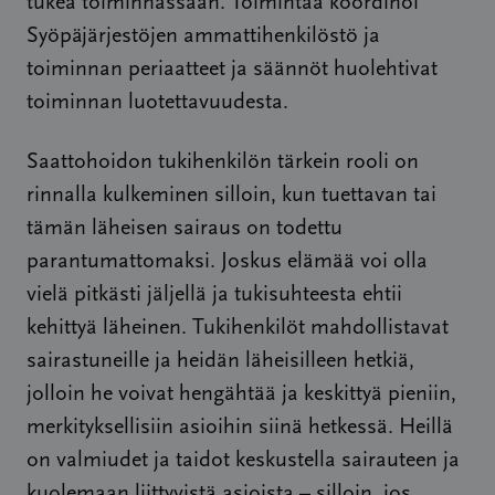
tukea toiminnassaan. Toimintaa koordinoi
Syöpäjärjestöjen ammattihenkilöstö ja
toiminnan periaatteet ja säännöt huolehtivat
toiminnan luotettavuudesta.
Saattohoidon tukihenkilön tärkein rooli on
rinnalla kulkeminen silloin, kun tuettavan tai
tämän läheisen sairaus on todettu
parantumattomaksi. Joskus elämää voi olla
vielä pitkästi jäljellä ja tukisuhteesta ehtii
kehittyä läheinen. Tukihenkilöt mahdollistavat
sairastuneille ja heidän läheisilleen hetkiä,
jolloin he voivat hengähtää ja keskittyä pieniin,
merkityksellisiin asioihin siinä hetkessä. Heillä
on valmiudet ja taidot keskustella sairauteen ja
kuolemaan liittyvistä asioista – silloin, jos