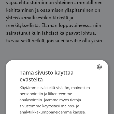
vapaaehtoistoiminnan yhteinen ammatillinen
kehittäminen ja osaamisen ylläpitäminen on
yhteiskunnallisestikin tärkeää ja
merkityksellistä. Elämän loppuvaiheessa niin
sairastunut kuin läheiset kaipaavat lohtua,
turvaa sekä hetkiä, joissa ei tarvitse olla yksin.
Tämä sivusto käyttää
evästeitä
FINNISH
Käytämme evästeitä sisällön, mainosten
FINNISH
personointiin ja liikenteemme
SWEDISH
analysointiin. Jaamme myös tietoja
sivustomme käytöstäsi mainos- ja
ENGLISH
analytiikkakumppaneidemme kanssa,