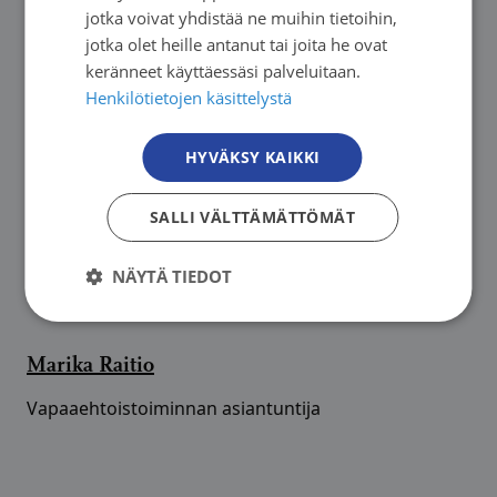
jotka voivat yhdistää ne muihin tietoihin,
jotka olet heille antanut tai joita he ovat
Anne Rautiainen
keränneet käyttäessäsi palveluitaan.
Henkilötietojen käsittelystä
HYVÄKSY KAIKKI
SALLI VÄLTTÄMÄTTÖMÄT
NÄYTÄ TIEDOT
Marika Raitio
Vapaaehtoistoiminnan asiantuntija