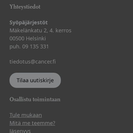
Yhteystiedot
Syöpäjärjestöt
Mäkelänkatu 2, 4. kerros
00500 Helsinki
puh. 09 135 331
tiedotus@cancer.fi
Tilaa uutiskirje
Osallistu toimintaan
Tule mukaan
Mitä me teemme?
Jäsenyys