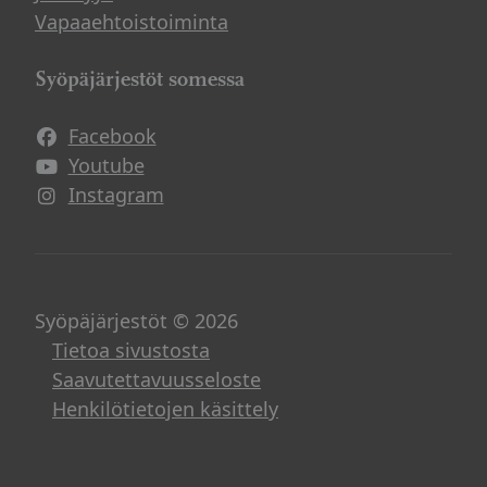
Vapaaehtoistoiminta
Syöpäjärjestöt somessa
Facebook
Avautuu uuteen ikkunaan
Youtube
Avautuu uuteen ikkunaan
Instagram
Avautuu uuteen ikkunaan
Syöpäjärjestöt © 2026
Tietoa sivustosta
Saavutettavuusseloste
Henkilötietojen käsittely