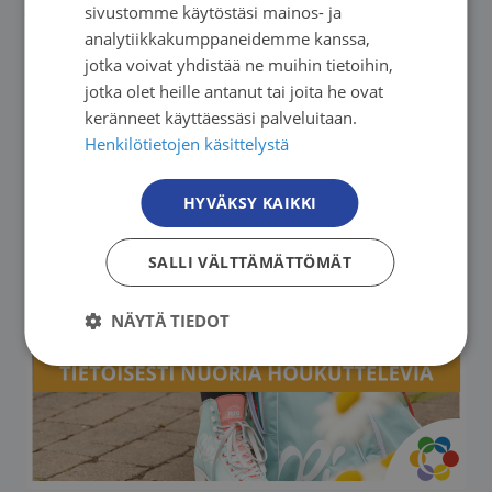
Järjestökoordinaattori
sivustomme käytöstäsi mainos- ja
ENGLISH
analytiikkakumppaneidemme kanssa,
jotka voivat yhdistää ne muihin tietoihin,
jotka olet heille antanut tai joita he ovat
keränneet käyttäessäsi palveluitaan.
Henkilötietojen käsittelystä
Lue lisää
HYVÄKSY KAIKKI
SALLI VÄLTTÄMÄTTÖMÄT
NÄYTÄ TIEDOT