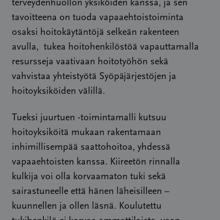
terveydenhuollon yksiköiden kanssa, ja sen
tavoitteena on tuoda vapaaehtoistoiminta
osaksi hoitokäytäntöjä selkeän rakenteen
avulla, tukea hoitohenkilöstöä vapauttamalla
resursseja vaativaan hoitotyöhön sekä
vahvistaa yhteistyötä Syöpäjärjestöjen ja
hoitoyksiköiden välillä.
Tueksi juurtuen -toimintamalli kutsuu
hoitoyksiköitä mukaan rakentamaan
inhimillisempää saattohoitoa, yhdessä
vapaaehtoisten kanssa. Kiireetön rinnalla
kulkija voi olla korvaamaton tuki sekä
sairastuneelle että hänen läheisilleen –
kuunnellen ja ollen läsnä. Koulutettu