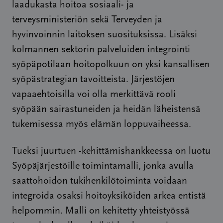
laadukasta hoitoa sosiaali- ja
terveysministeriön sekä Terveyden ja
hyvinvoinnin laitoksen suosituksissa. Lisäksi
kolmannen sektorin palveluiden integrointi
syöpäpotilaan hoitopolkuun on yksi kansallisen
syöpästrategian tavoitteista. Järjestöjen
vapaaehtoisilla voi olla merkittävä rooli
syöpään sairastuneiden ja heidän läheistensä
tukemisessa myös elämän loppuvaiheessa.
Tueksi juurtuen -kehittämishankkeessa on luotu
Syöpäjärjestöille toimintamalli, jonka avulla
saattohoidon tukihenkilötoiminta voidaan
integroida osaksi hoitoyksiköiden arkea entistä
helpommin. Malli on kehitetty yhteistyössä