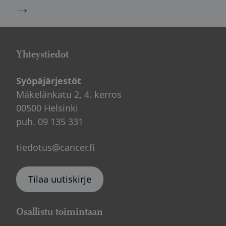
→
Yhteystiedot
Syöpäjärjestöt
Mäkelänkatu 2, 4. kerros
00500 Helsinki
puh. 09 135 331
tiedotus@cancer.fi
Tilaa uutiskirje
Osallistu toimintaan