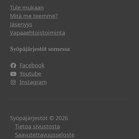
Tule mukaan
Mitä me teemme?
Jäsenyys
Vapaaehtoistoiminta
Syöpäjärjestöt somessa
Facebook
Avautuu uuteen ikkunaan
Youtube
Avautuu uuteen ikkunaan
Instagram
Avautuu uuteen ikkunaan
Syöpäjärjestöt © 2026
Tietoa sivustosta
Saavutettavuusseloste