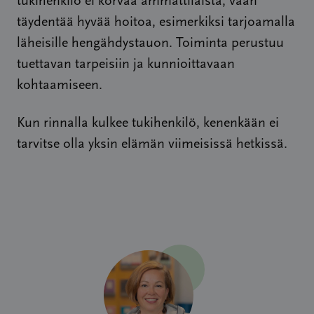
tukihenkilö ei korvaa ammattilaista, vaan
täydentää hyvää hoitoa, esimerkiksi tarjoamalla
läheisille hengähdystauon. Toiminta perustuu
tuettavan tarpeisiin ja kunnioittavaan
kohtaamiseen.
Kun rinnalla kulkee tukihenkilö, kenenkään ei
tarvitse olla yksin elämän viimeisissä hetkissä.