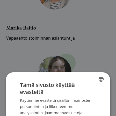
Marika Raitio
Vapaaehtoistoiminnan asiantuntija
Tämä sivusto käyttää
evästeitä
FINNISH
Käytämme evästeitä sisällön, mainosten
FINNISH
personointiin ja liikenteemme
Minttu Aho
SWEDISH
analysointiin. Jaamme myös tietoja