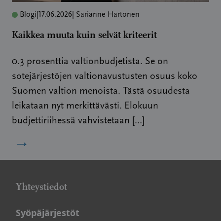
Blogi
|
17.06.2026
| Sarianne Hartonen
Kaikkea muuta kuin selvät kriteerit
0.3 prosenttia valtionbudjetista. Se on
sotejärjestöjen valtionavustusten osuus koko
Suomen valtion menoista. Tästä osuudesta
leikataan nyt merkittävästi. Elokuun
budjettiriihessä vahvistetaan […]
→
Yhteystiedot
Syöpäjärjestöt