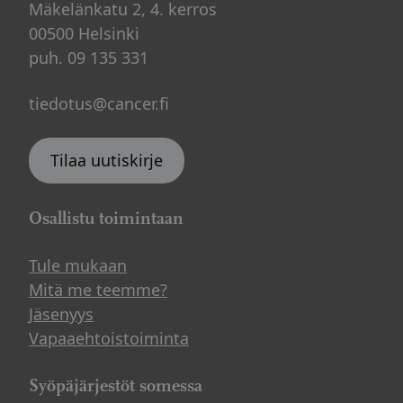
Mäkelänkatu 2, 4. kerros
00500 Helsinki
puh. 09 135 331
tiedotus@cancer.fi
Tilaa uutiskirje
Osallistu toimintaan
Tule mukaan
Mitä me teemme?
Jäsenyys
Vapaaehtoistoiminta
Syöpäjärjestöt somessa