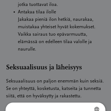
jotka tuottavat iloa.
Antakaa tilaa ilolle
Jakakaa pieniä ilon hetkiä, naurakaa,
muistakaa yhteiset hyvät kokemukset.
Vaikka sairaus tuo epävarmuutta,
elämässä on edelleen tilaa valolle ja
naurulle.
Seksuaalisuus ja läheisyys
Seksuaalisuus on paljon enemmän kuin seksiä.
Se on yhteyttä, kosketusta, katseita ja tunnetta
siitä, että on hyväksytty ja rakastettu.
Syöpä ja sen hoidot voivat muuttaa kehoa,