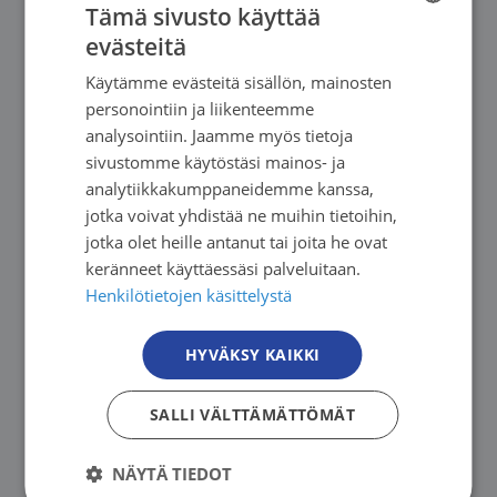
Tämä sivusto käyttää
halua ja minäkuvaa. Joskus seksuaalisuus jää
evästeitä
FINNISH
taka-alalle, joskus se on tärkeä voimavara.
Käytämme evästeitä sisällön, mainosten
FINNISH
Molemmat ovat yhtä oikeita tapoja elää ja olla
personointiin ja liikenteemme
yhdessä.
SWEDISH
analysointiin. Jaamme myös tietoja
sivustomme käytöstäsi mainos- ja
ENGLISH
Tärkeintä on, että myös näistä asioista voi
analytiikkakumppaneidemme kanssa,
jotka voivat yhdistää ne muihin tietoihin,
puhua, omaan tahtiin ja omalla tavalla.
jotka olet heille antanut tai joita he ovat
keränneet käyttäessäsi palveluitaan.
Tukea ja toivoa on olemassa
Henkilötietojen käsittelystä
HYVÄKSY KAIKKI
Sairastuminen muuttaa paljon, mutta siitä ei
tarvitse selvitä yksin.
SALLI VÄLTTÄMÄTTÖMÄT
Syöpäjärjestöt tarjoavat tukea parisuhteeseen ja
NÄYTÄ TIEDOT
läheisiin ihmissuhteisiin, sillä yhteys ja