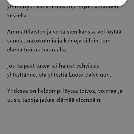
ymmärrys ovat voimavaroja myös sairauden
keskellä.
Ammattilaisten ja vertaisten kanssa voi löytää
sanoja, näkökulmia ja keinoja silloin, kun
elämä tuntuu hauraalta.
Jos kaipaat tukea tai haluat vahvistaa
yhteyttänne, ota yhteyttä Luoto-palveluun.
Yhdessä on helpompi löytää toivoa, voimaa ja
uusia tapoja jatkaa elämää eteenpäin.