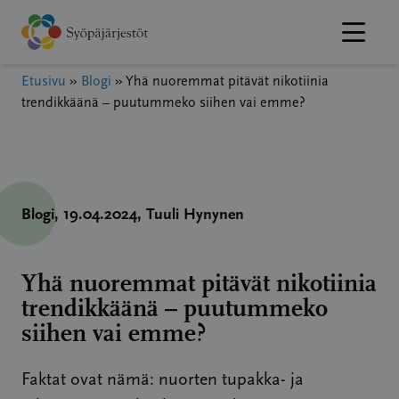
Hyppää
sisältöön
Etusivu
»
Blogi
»
Yhä nuoremmat pitävät nikotiinia
trendikkäänä – puutummeko siihen vai emme?
Blogi
, 19.04.2024
, Tuuli Hynynen
Yhä nuoremmat pitävät nikotiinia
trendikkäänä – puutummeko
siihen vai emme?
Faktat ovat nämä: nuorten tupakka- ja