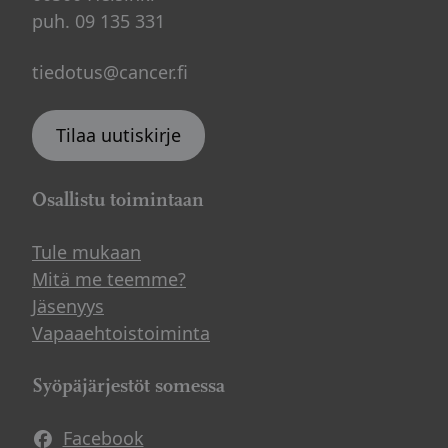
puh. 09 135 331
tiedotus@cancer.fi
Tilaa uutiskirje
Osallistu toimintaan
Tule mukaan
Mitä me teemme?
Jäsenyys
Vapaaehtoistoiminta
Syöpäjärjestöt somessa
Facebook