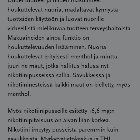
Uudet tuotteet ja niiden makuaineet
houkuttelevat nuoria, madaltavat kynnystä
tuotteiden käyttöön ja luovat nuorille
virheellistä mielikuvaa tuotteen terveyshaitoista.
Makuaineiden ainoa funktio on
houkuttelevuuden lisääminen. Nuoria
houkuttelevat erityisesti menthol ja minttu:
juuri ne maut, jotka hallitus haluaa nyt
nikotiinipusseissa sallia. Savukkeissa ja
nikotiininesteissä kaikki maut on kielletty, myös
menthol.
Myös nikotiinipusseille esitetty 16,6 mg:n
nikotiinipitoisuus on aivan liian korkea.
Nikotiini imeytyy pusseista paremmin kuin
savukkeista. Myrkytystietokeskus ja THL