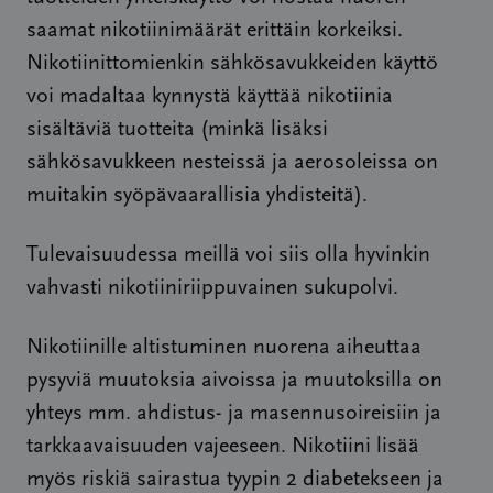
saamat nikotiinimäärät erittäin korkeiksi.
Nikotiinittomienkin sähkösavukkeiden käyttö
voi madaltaa kynnystä käyttää nikotiinia
sisältäviä tuotteita (minkä lisäksi
sähkösavukkeen nesteissä ja aerosoleissa on
muitakin syöpävaarallisia yhdisteitä).
Tulevaisuudessa meillä voi siis olla hyvinkin
vahvasti nikotiiniriippuvainen sukupolvi.
Nikotiinille altistuminen nuorena aiheuttaa
pysyviä muutoksia aivoissa ja muutoksilla on
yhteys mm. ahdistus- ja masennusoireisiin ja
tarkkaavaisuuden vajeeseen. Nikotiini lisää
myös riskiä sairastua tyypin 2 diabetekseen ja