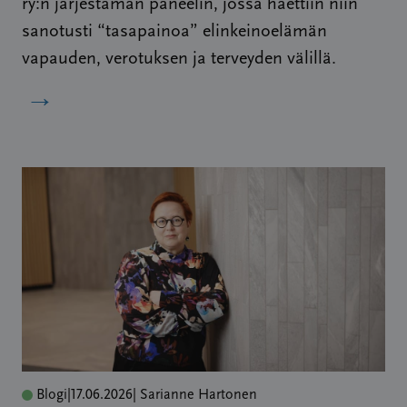
ry:n järjestämän paneelin, jossa haettiin niin
sanotusti “tasapainoa” elinkeinoelämän
vapauden, verotuksen ja terveyden välillä.
→
Blogi
|
17.06.2026
| Sarianne Hartonen