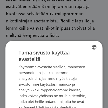
esittivät enintään 8 milligramman rajaa ja
Ruotsissa selvitetään 12 milligramman
nikotiinirajan asettamista. Pienille lapsille ja
lemmikeille vahvat nikotiinipussit voivat olla
nieltynä hengenvaarallisia.
Vetoan kansanedustajiimme: muutoksia voi
Tämä sivusto käyttää
vielä tehdä. Makuaineita ei tule sallia
evästeitä
FINNISH
nikotiinipusseissa ja nikotiinipitoisuutta on
Käytämme evästeitä sisällön, mainosten
FINNISH
laskettava.
personointiin ja liikenteemme
SWEDISH
analysointiin. Jaamme myös tietoja
sivustomme käytöstäsi mainos- ja
ENGLISH
analytiikkakumppaneidemme kanssa,
jotka voivat yhdistää ne muihin tietoihin,
jotka olet heille antanut tai joita he ovat
keränneet käyttäessäsi palveluitaan.