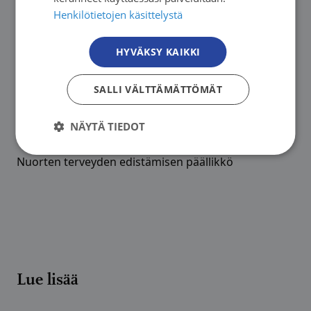
Henkilötietojen käsittelystä
HYVÄKSY KAIKKI
SALLI VÄLTTÄMÄTTÖMÄT
NÄYTÄ TIEDOT
Tuuli Hynynen
Nuorten terveyden edistämisen päällikkö
Lue lisää