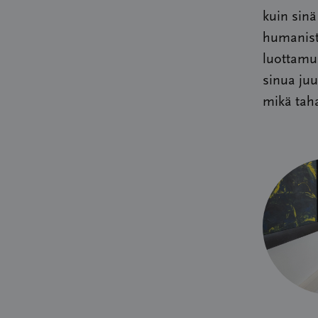
kuin sinä
humanist
luottamuk
sinua juu
mikä tah