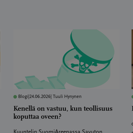
Blogi
|
24.06.2026
| Tuuli Hynynen
Kenellä on vastuu, kun teollisuus
koputtaa oveen?
Kuuntelin SuomiAreenassa Savuton