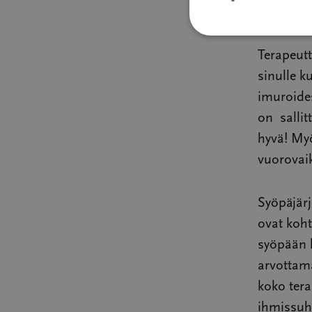
riisu sin
Terapeutt
sinulle k
imuroides
on sallit
hyvä! Myö
vuorovai
Syöpäjärj
ovat koht
syöpään l
arvottama
koko ter
ihmissuh