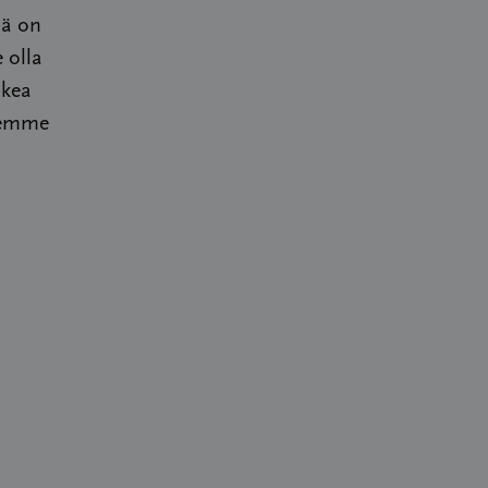
nä on
 olla
ukea
ksemme