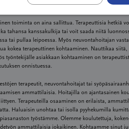
ua alasti tai analysoi sinua sarjamurhaajaksi.
inen toiminta on aina sallittua. Terapeuttisia hetkiä vo
uka tahansa kanssakulkija tai voit saada niitä luonnos
sa tai pullaa leipoessa. Myös neuvontahoitajan vasta
tua kokea terapeuttinen kohtaaminen. Nauttikaa siitä,
s työntekijälle asiakkaan kohtaaminen on terapeuttis
kutuksen onnistuessa.
estöjen terapeutit, neuvontahoitajat tai syöpäsairaanh
aamisen ammattilaisia. Hoitajilla on ajantasainen ko
iittyen. Terapeuteilla osaaminen on erilaista, ammatti
tta. Haluaisin unohtaa tai isolla pyyhekumilla kumitt
apiasanaston työstämme. Olemme koulutettuja, kokene
detyön ammattilaisia jokaikinen. Kohtaamme sinut juu