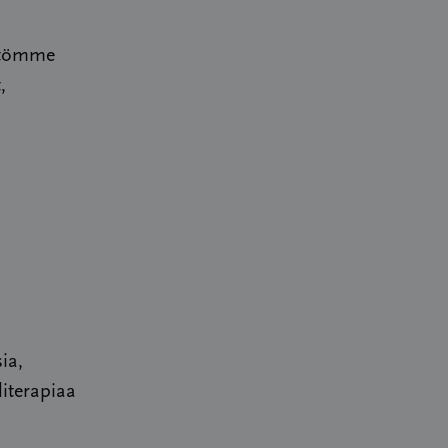
estömme
,
ia,
literapiaa