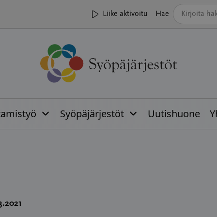
Liike aktivoitu
Hae
tamistyö
Syöpäjärjestöt
Uutishuone
Y
03.2021