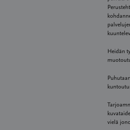
Perusteh
kohdanne
palveluj
kuuntelev
Heidän ty
muotoutu
Puhutaan
kuntoutum
Tarjoamm
kuvataide
vielä jon