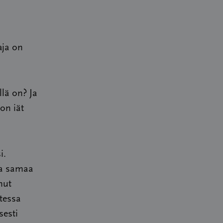
aja on
llä on? Ja
on iät
i.
sa samaa
nut
tessa
sesti