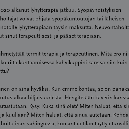
20 alkanut lyhytterapia jatkuu. Syöpäyhdistyksien
oitajat voivat ohjata syöpäkuntoutujan tai läheisen
notolle lyhytterapiaan täysin maksutta. Neuvontahoit
 sinut terapeuttisesti ja pääset terapiaan.
ihmetyttää termit terapia ja terapeuttinen. Mitä ero nii
kö riitä kohtaamisessa kahvikuppini kanssa niin kuin 
ittu?
nen on aina hyväksi. Kun emme kohtaa, se on pahaks
kutus alkaa hiljaisuudesta. Hengitetään kaverin kans
tutustutaan. Kysy: Kuka sinä olet? Miten haluat, että si
a kuullaan? Miten haluat, että sinua autetaan. Kohda
hoito ihan vahingossa, kun antaa tilan täyttyä turvalli