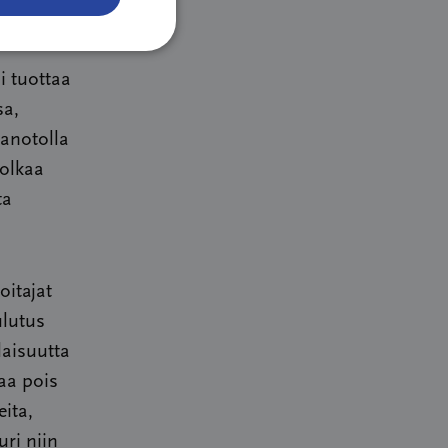
i tuottaa
sa,
anotolla
 olkaa
ta
oitajat
ulutus
laisuutta
aa pois
ita,
ri niin