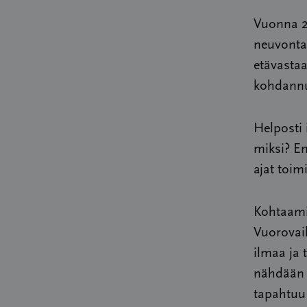
Vuonna 20
neuvontah
etävastaa
kohdannut
Helposti 
miksi? En
ajat toim
Kohtaami
Vuorovai
ilmaa ja 
nähdään j
tapahtuu 