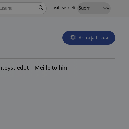
Hae
Valitse kieli
Apua ja tukea
Avautuu uudessa ikkunass
hteystiedot
Meille töihin