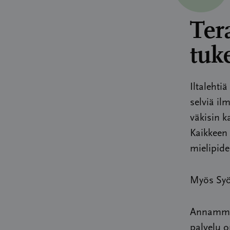
Tera
tuk
Iltalehti
selviä il
väkisin k
Kaikkeen 
mielipide
Myös Syöp
Annamme 
palvelu o