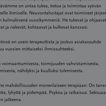
tävämme on antaa tukea, tietoa ja toimintaa syövän
elle ihmiselle. Neuvontahoitajat ovat toimineet järj
en kulmakivenä vuosikymmeniä. He tukevat ja ohjaavat
at ja näkevät, kohtaavat ja kulkevat kanssasi.
önsä on usein terapeuttista ja joskus asiakassuhde
u vuosien mittaiseksi ihmissuhteeksi.
 voimaantumisesta, toimijuuden vahvistamisesta,
isesta, nähdyksi ja kuulluksi tulemisesta.
e mahdollisuuden monenlaiseen terapiaan: On tanss
tta, lyhyttä ja pidempää. Psykoa ja ratkaisua. Seksuaa
on jatkeena.