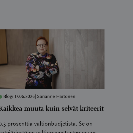
Blogi
|
17.06.2026
| Sarianne Hartonen
Kaikkea muuta kuin selvät kriteerit
0.3 prosenttia valtionbudjetista. Se on
sotejärjestöjen valtionavustusten osuus