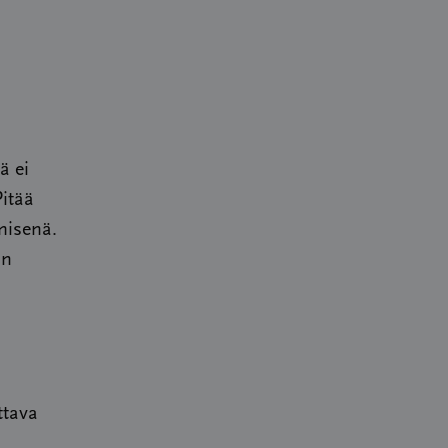
ä ei
Pitää
misenä.
in
ttava