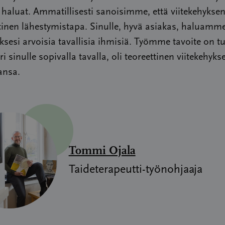
 haluat. Ammatillisesti sanoisimme, että viitekehykse
inen lähestymistapa. Sinulle, hyvä asiakas, haluamme
sesi arvoisia tavallisia ihmisiä. Työmme tavoite on t
ri sinulle sopivalla tavalla, oli teoreettinen viitekehy
ansa.
Tommi Ojala
Taideterapeutti-työnohjaaja