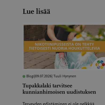
Lue lisää
Blogi
|
09.07.2026
| Tuuli Hynynen
Tupakkalaki tarvitsee
kunnianhimoisen uudistuksen
Terveyden edistäminen ei ole pelkkää