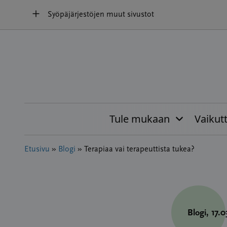
Hyppää
Syöpäjärjestöjen muut sivustot
sisältöön
Tule mukaan
Vaikut
Etusivu
»
Blogi
»
Terapiaa vai terapeuttista tukea?
Blogi
, 17.