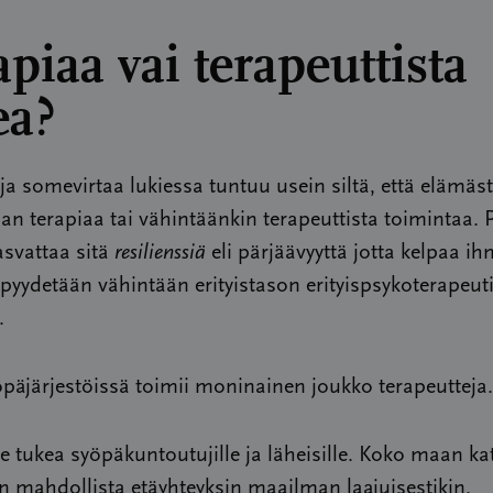
piaa vai terapeuttista
ea?
ä ja somevirtaa lukiessa tuntuu usein siltä, että elämäst
man terapiaa tai vähintäänkin terapeuttista toimintaa. 
asvattaa sitä
resilienssiä
eli pärjäävyyttä jotta kelpaa ih
pyydetään vähintään erityistason erityispsykoterapeut
.
äjärjestöissä toimii moninainen joukko terapeutteja.
tukea syöpäkuntoutujille ja läheisille. Koko maan ka
n mahdollista etäyhteyksin maailman laajuisestikin.