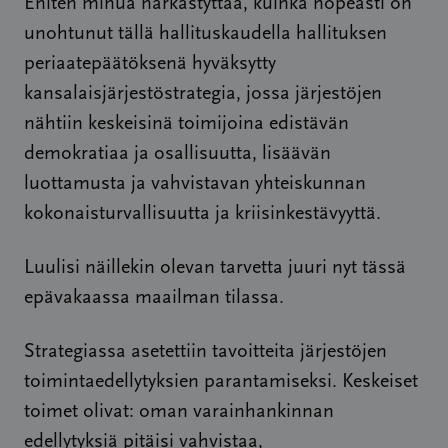
Eniten minua närkästyttää, kuinka nopeasti on
unohtunut tällä hallituskaudella hallituksen
periaatepäätöksenä hyväksytty
kansalaisjärjestöstrategia, jossa järjestöjen
nähtiin keskeisinä toimijoina edistävän
demokratiaa ja osallisuutta, lisäävän
luottamusta ja vahvistavan yhteiskunnan
kokonaisturvallisuutta ja kriisinkestävyyttä.
Luulisi näillekin olevan tarvetta juuri nyt tässä
epävakaassa maailman tilassa.
Strategiassa asetettiin tavoitteita järjestöjen
toimintaedellytyksien parantamiseksi. Keskeiset
toimet olivat: oman varainhankinnan
edellytyksiä pitäisi vahvistaa,