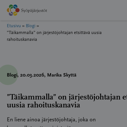
Hyppää
sisältöön
Etusivu
»
Blogi
»
”Täikammalla” on järjestöjohtajan etsittävä uusia
rahoituskanavia
Blogi
, 20.03.2026
, Marika Skyttä
”Täikammalla” on järjestöjohtajan et
uusia rahoituskanavia
En liene ainoa järjestöjohtaja, joka on