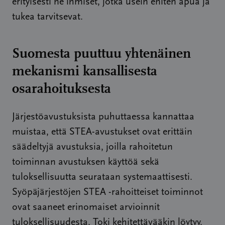
erityisesti ne ihmiset, jotka usein eniten apua ja
tukea tarvitsevat.
Suomesta puuttuu yhtenäinen
mekanismi kansallisesta
osarahoituksesta
Järjestöavustuksista puhuttaessa kannattaa
muistaa, että STEA-avustukset ovat erittäin
säädeltyjä avustuksia, joilla rahoitetun
toiminnan avustuksen käyttöä sekä
tuloksellisuutta seurataan systemaattisesti.
Syöpäjärjestöjen STEA -rahoitteiset toiminnot
ovat saaneet erinomaiset arvioinnit
tuloksellisuudesta. Toki kehitettävääkin löytyy.