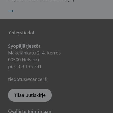
→
Yhteystiedot
Syöpäjärjestöt
Mäkelänkatu 2, 4. kerros
00500 Helsinki
puh. 09 135 331
tiedotus@cancer.fi
Tilaa uutiskirje
Osallistu toimintaan