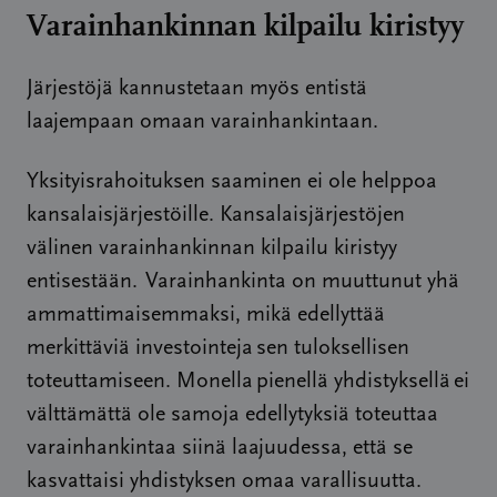
Varainhankinnan kilpailu kiristyy
Järjestöjä kannustetaan myös entistä
laajempaan omaan varainhankintaan.
Yksityisrahoituksen saaminen ei ole helppoa
kansalaisjärjestöille. Kansalaisjärjestöjen
välinen varainhankinnan kilpailu kiristyy
entisestään.
Varainhankinta on muuttunut yhä
ammattimaisemmaksi, mikä edellyttää
merkittäviä investointeja
sen tuloksellisen
toteuttamiseen. Monella
pienellä yhdistyksellä
ei
välttämättä ole samoja edellytyksiä toteuttaa
varainhankintaa siinä laajuudessa, että se
kasvattaisi yhdistyksen omaa varallisuutta.