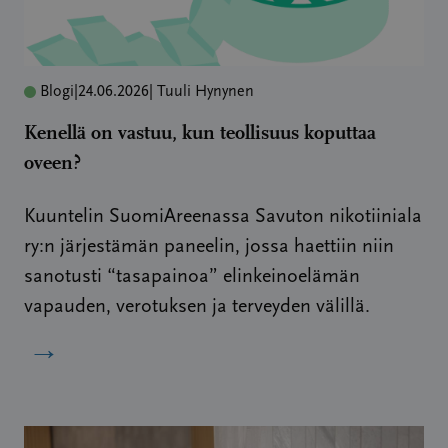
Blogi
|
24.06.2026
| Tuuli Hynynen
Kenellä on vastuu, kun teollisuus koputtaa
oveen?
Kuuntelin SuomiAreenassa Savuton nikotiiniala
ry:n järjestämän paneelin, jossa haettiin niin
sanotusti “tasapainoa” elinkeinoelämän
vapauden, verotuksen ja terveyden välillä.
→