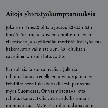
Aitoja yhteistyökumppanuuksia
Jokainen järjestöjohtaja joutuu käyttämään
tiheää täikampaa uusien rahoituskanavien
etsimiseen ja käyttämään merkittävästi työaikaa
hakemusten valmisteluun. Rahoituksen
saaminen on kuin lottovoitto.
Kansallisia ja kansainvälisiä julkisia
rahoituskanavia
edelleen tarvitaan
ja niiden
kehittämiseen tulisi kansallisesti panostaa
myös Suomessa. On
varmistettava, että
rahoituskanavat
olisivat
mahdollisimman
monipuolisia. Myös EU-rahoituskanavia on