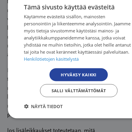
kansalaisjärjestöjen EU-rahoituksen lähes 9
Tämä sivusto käyttää evästeitä
miljardiin demokratian ja osallisuuden
Käytämme evästeitä sisällön, mainosten
FINNI
vahvistamiseksi. On olennaista, että Suomi
personointiin ja liikenteemme analysointiin. Jaamme
FINNI
kehittää myös omaa kansalaisjärjestöjen
myös tietoja sivustomme käytöstäsi mainos- ja
SWEDI
rahoituspohjaa EU:n yhteisten tavoitteiden
analytiikkakumppaneidemme kanssa, jotka voivat
yhdistää ne muihin tietoihin, jotka olet heille antanut
mukaisesti. Kehittämiseen pitää kuitenkin olla
ENGLI
tai joita he ovat keränneet käyttäessäsi palveluitaan.
aito halu.
Henkilötietojen käsittelystä
Kuluvalla vaalikaudella sote-järjestöjen
HYVÄKSY KAIKKI
toimintaedellytyksiä on heikennetty
merkittävästi leikkaamalla valtionavustuksia
SALLI VÄLTTÄMÄTTÖMÄT
lähes 40 prosenttia vuoden 2024 tasoon
nähden. Ministerin mielestä kehysriihessä
NÄYTÄ TIEDOT
pitäisi leikata vielä lisää.
Jos lisäleikkaukset toteutetaan, mitä