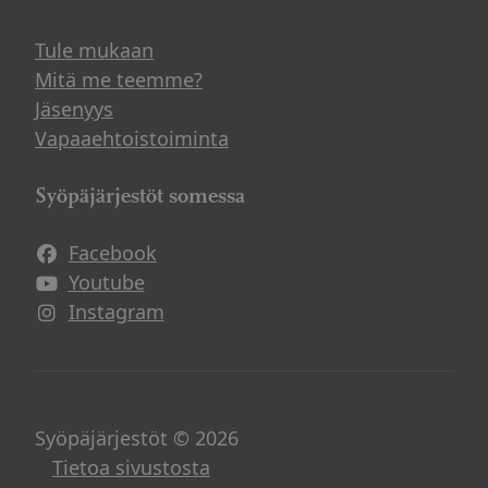
Tule mukaan
Mitä me teemme?
Jäsenyys
Vapaaehtoistoiminta
Syöpäjärjestöt somessa
Facebook
Avautuu uuteen ikkunaan
Youtube
Avautuu uuteen ikkunaan
Instagram
Avautuu uuteen ikkunaan
Syöpäjärjestöt © 2026
Tietoa sivustosta