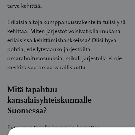
tarve kehittää.
Erilaisia
aitoja
kumppanuusrakenteita tulisi yhä
kehittää. Miten järjestöt voisivat olla mukana
erilaisissa kehittämishankkeissa? Olisi hyvä
pohtia, edellytetäänkö järjestöiltä
omarahoitusosuuksia, mikäli järjestöllä ei ole
merkittävää omaa varallisuutta.
Mitä tapahtuu
kansalaisyhteiskunnalle
Suomessa?
Euroopan tasolla komissio kasvattaa