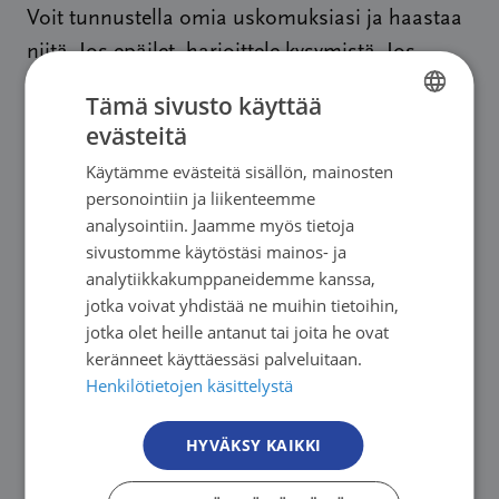
Voit tunnustella omia uskomuksiasi ja haastaa
niitä. Jos epäilet, harjoittele kysymistä. Jos
toivot jotain, harjoittele toiveidesi
Tämä sivusto käyttää
sanoittamista. Kysyminen ja kertominen ovat
evästeitä
FINNISH
toisen kunnioittamista, vaatimukset puolestaan
Käytämme evästeitä sisällön, mainosten
FINNISH
vahingoittavat ystävyyttä. Myötätunto itseä ja
personointiin ja liikenteemme
SWEDISH
ystäviä kohtaan luo pohjaa luottamukselle ja
analysointiin. Jaamme myös tietoja
sivustomme käytöstäsi mainos- ja
avoimuudelle sairauden aikana.
ENGLISH
analytiikkakumppaneidemme kanssa,
jotka voivat yhdistää ne muihin tietoihin,
jotka olet heille antanut tai joita he ovat
keränneet käyttäessäsi palveluitaan.
Henkilötietojen käsittelystä
HYVÄKSY KAIKKI