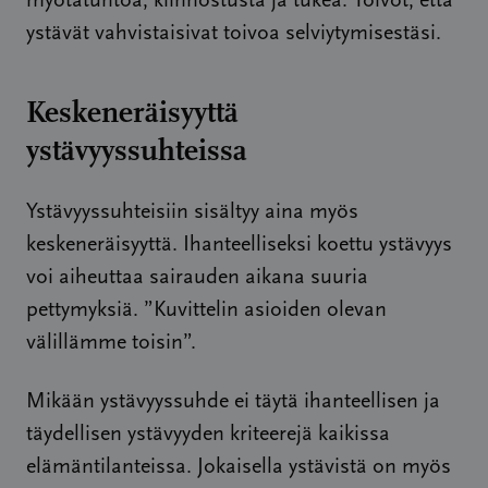
myötätuntoa, kiinnostusta ja tukea. Toivot, että
ystävät vahvistaisivat toivoa selviytymisestäsi.
Keskeneräisyyttä
ystävyyssuhteissa
Ystävyyssuhteisiin sisältyy aina myös
keskeneräisyyttä. Ihanteelliseksi koettu ystävyys
voi aiheuttaa sairauden aikana suuria
pettymyksiä. ”Kuvittelin asioiden olevan
välillämme toisin”.
Mikään ystävyyssuhde ei täytä ihanteellisen ja
täydellisen ystävyyden kriteerejä kaikissa
elämäntilanteissa. Jokaisella ystävistä on myös