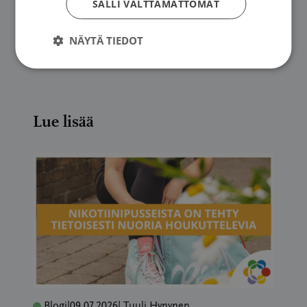
SALLI VÄLTTÄMÄTTÖMÄT
Iiris Pelkonen
NÄYTÄ TIEDOT
Lue lisää
Blogi
|
09.07.2026
| Tuuli Hynynen