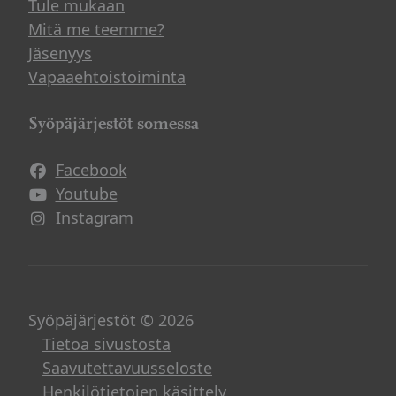
Tule mukaan
Mitä me teemme?
Jäsenyys
Vapaaehtoistoiminta
Syöpäjärjestöt somessa
Facebook
Avautuu uuteen ikkunaan
Youtube
Avautuu uuteen ikkunaan
Instagram
Avautuu uuteen ikkunaan
Syöpäjärjestöt © 2026
Tietoa sivustosta
Saavutettavuusseloste
Henkilötietojen käsittely