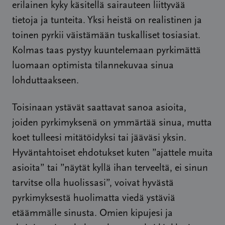
erilainen kyky käsitellä sairauteen liittyvää
tietoja ja tunteita. Yksi heistä on realistinen ja
toinen pyrkii väistämään tuskalliset tosiasiat.
Kolmas taas pystyy kuuntelemaan pyrkimättä
luomaan optimista tilannekuvaa sinua
lohduttaakseen.
Toisinaan ystävät saattavat sanoa asioita,
joiden pyrkimyksenä on ymmärtää sinua, mutta
koet tulleesi mitätöidyksi tai jääväsi yksin.
Hyväntahtoiset ehdotukset kuten ”ajattele muita
asioita” tai ”näytät kyllä ihan terveeltä, ei sinun
tarvitse olla huolissasi”, voivat hyvästä
pyrkimyksestä huolimatta viedä ystäviä
etäämmälle sinusta. Omien kipujesi ja