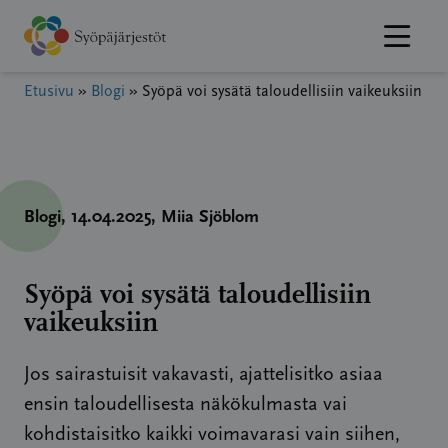
Hyppää
sisältöön
Etusivu
»
Blogi
»
Syöpä voi sysätä taloudellisiin vaikeuksiin
Blogi
, 14.04.2025
, Miia Sjöblom
Syöpä voi sysätä taloudellisiin
vaikeuksiin
Jos sairastuisit vakavasti, ajattelisitko asiaa
ensin taloudellisesta näkökulmasta vai
kohdistaisitko kaikki voimavarasi vain siihen,