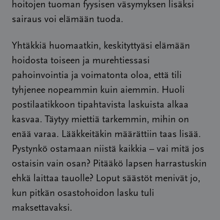
hoitojen tuoman fyysisen väsymyksen lisäksi
sairaus voi elämään tuoda.
Yhtäkkiä huomaatkin, keskityttyäsi elämään
hoidosta toiseen ja murehtiessasi
pahoinvointia ja voimatonta oloa, että tili
tyhjenee nopeammin kuin aiemmin. Huoli
postilaatikkoon tipahtavista laskuista alkaa
kasvaa. Täytyy miettiä tarkemmin, mihin on
enää varaa. Lääkkeitäkin määrättiin taas lisää.
Pystynkö ostamaan niistä kaikkia – vai mitä jos
ostaisin vain osan? Pitääkö lapsen harrastuskin
ehkä laittaa tauolle? Loput säästöt menivät jo,
kun pitkän osastohoidon lasku tuli
maksettavaksi.