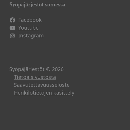
Syöpäjärjestöt somessa
Facebook
Avautuu uuteen ikkunaan
Youtube
Avautuu uuteen ikkunaan
Instagram
Avautuu uuteen ikkunaan
Syöpäjärjestöt © 2026
Tietoa sivustosta
Saavutettavuusseloste
Henkilötietojen käsittely