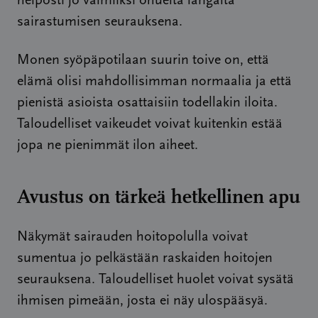
helposti jo valmiiksi ohuelta langalta
sairastumisen seurauksena.
Monen syöpäpotilaan suurin toive on, että
elämä olisi mahdollisimman normaalia ja että
pienistä asioista osattaisiin todellakin iloita.
Taloudelliset vaikeudet voivat kuitenkin estää
jopa ne pienimmät ilon aiheet.
Avustus on tärkeä hetkellinen apu
Näkymät sairauden hoitopolulla voivat
sumentua jo pelkästään raskaiden hoitojen
seurauksena. Taloudelliset huolet voivat sysätä
ihmisen pimeään, josta ei näy ulospääsyä.