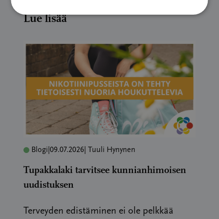
Lue lisää
Blogi
|
09.07.2026
| Tuuli Hynynen
Tupakkalaki tarvitsee kunnianhimoisen
uudistuksen
Terveyden edistäminen ei ole pelkkää