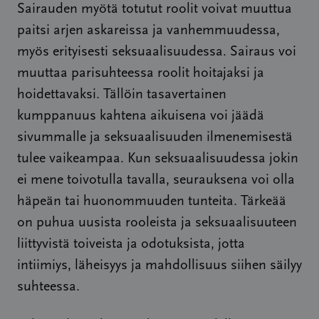
Sairauden myötä totutut roolit voivat muuttua
paitsi arjen askareissa ja vanhemmuudessa,
myös erityisesti seksuaalisuudessa. Sairaus voi
muuttaa parisuhteessa roolit hoitajaksi ja
hoidettavaksi. Tällöin tasavertainen
kumppanuus kahtena aikuisena voi jäädä
sivummalle ja seksuaalisuuden ilmenemisestä
tulee vaikeampaa. Kun seksuaalisuudessa jokin
ei mene toivotulla tavalla, seurauksena voi olla
häpeän tai huonommuuden tunteita. Tärkeää
on puhua uusista rooleista ja seksuaalisuuteen
liittyvistä toiveista ja odotuksista, jotta
intiimiys, läheisyys ja mahdollisuus siihen säilyy
suhteessa.