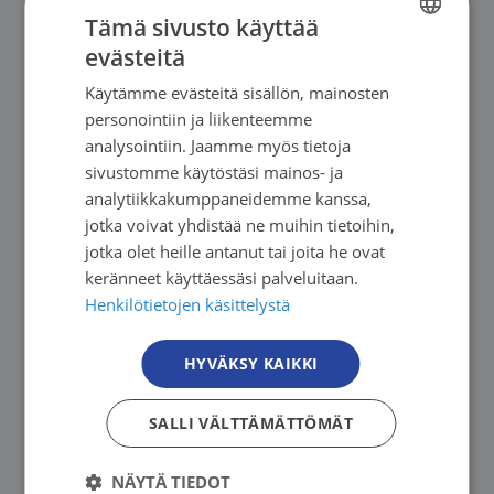
Tämä sivusto käyttää
Lue lisää toiminnasta
Parisuhdekeskus Katajan
evästeitä
FINNISH
verkkosivuilta
Käytämme evästeitä sisällön, mainosten
FINNISH
personointiin ja liikenteemme
SWEDISH
analysointiin. Jaamme myös tietoja
sivustomme käytöstäsi mainos- ja
ENGLISH
analytiikkakumppaneidemme kanssa,
jotka voivat yhdistää ne muihin tietoihin,
jotka olet heille antanut tai joita he ovat
keränneet käyttäessäsi palveluitaan.
Henkilötietojen käsittelystä
HYVÄKSY KAIKKI
Laura Huuskonen
Parisuhdekeskus Kataja ry:n asiantuntija
SALLI VÄLTTÄMÄTTÖMÄT
NÄYTÄ TIEDOT