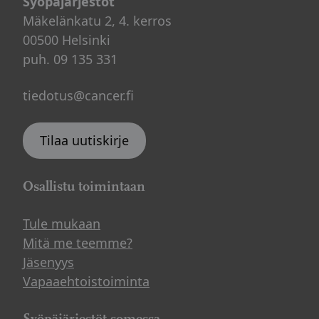
Syöpäjärjestöt
Mäkelänkatu 2, 4. kerros
00500 Helsinki
puh. 09 135 331
tiedotus@cancer.fi
Tilaa uutiskirje
Osallistu toimintaan
Tule mukaan
Mitä me teemme?
Jäsenyys
Vapaaehtoistoiminta
Syöpäjärjestöt somessa