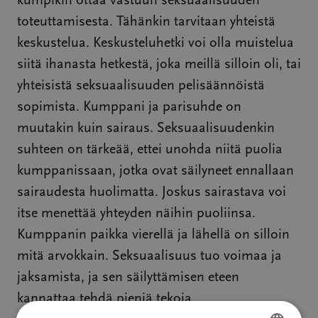
kumpikin ottaa vastuun seksuaalisuuden
toteuttamisesta. Tähänkin tarvitaan yhteistä
keskustelua. Keskusteluhetki voi olla muistelua
siitä ihanasta hetkestä, joka meillä silloin oli, tai
yhteisistä seksuaalisuuden pelisäännöistä
sopimista. Kumppani ja parisuhde on
muutakin kuin sairaus. Seksuaalisuudenkin
suhteen on tärkeää, ettei unohda niitä puolia
kumppanissaan, jotka ovat säilyneet ennallaan
sairaudesta huolimatta. Joskus sairastava voi
itse menettää yhteyden näihin puoliinsa.
Kumppanin paikka vierellä ja lähellä on silloin
mitä arvokkain. Seksuaalisuus tuo voimaa ja
jaksamista, ja sen säilyttämisen eteen
kannattaa tehdä pieniä tekoja.