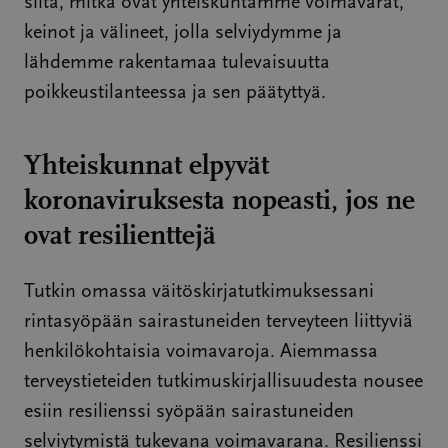
siitä, mitkä ovat yhteiskuntamme voimavarat,
keinot ja välineet, jolla selviydymme ja
lähdemme rakentamaa tulevaisuutta
poikkeustilanteessa ja sen päätyttyä.
Yhteiskunnat elpyvät
koronaviruksesta nopeasti, jos ne
ovat resilienttejä
Tutkin omassa väitöskirjatutkimuksessani
rintasyöpään sairastuneiden terveyteen liittyviä
henkilökohtaisia voimavaroja. Aiemmassa
terveystieteiden tutkimuskirjallisuudesta nousee
esiin resilienssi syöpään sairastuneiden
selviytymistä tukevana voimavarana. Resilienssi