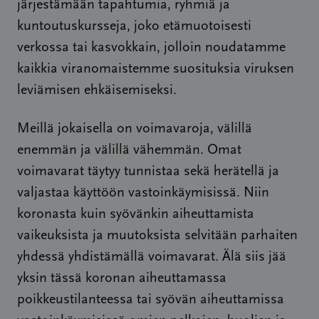
järjestämään tapahtumia, ryhmiä ja
kuntoutuskursseja, joko etämuotoisesti
verkossa tai kasvokkain, jolloin noudatamme
kaikkia viranomaistemme suosituksia viruksen
leviämisen ehkäisemiseksi.
Meillä jokaisella on voimavaroja, välillä
enemmän ja välillä vähemmän. Omat
voimavarat täytyy tunnistaa sekä herätellä ja
valjastaa käyttöön vastoinkäymisissä. Niin
koronasta kuin syövänkin aiheuttamista
vaikeuksista ja muutoksista selvitään parhaiten
yhdessä yhdistämällä voimavarat. Älä siis jää
yksin tässä koronan aiheuttamassa
poikkeustilanteessa tai syövän aiheuttamissa