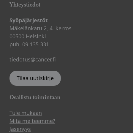
Yhteystiedot
Syöpäjärjestöt
Mäkelänkatu 2, 4. kerros
00500 Helsinki
puh. 09 135 331
tiedotus@cancer.fi
Tilaa uutiskirje
Osallistu toimintaan
Tule mukaan
Mitä me teemme?
Jäsenyys