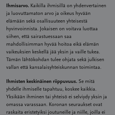
Ihmisarvo.
Kaikilla ihmisillä on yhdenvertainen
ja luovuttamaton arvo ja oikeus hyvään
elämään sekä osallisuuteen yhteisestä
hyvinvoinnista. Jokaisen on voitava luottaa
siihen, että sairastuessaan saa
mahdollisimman hyvää hoitoa eikä elämän
vaikeuksien keskellä jää yksin ja vaille tukea.
Tämän lähtökohdan tulee ohjata sekä julkisen
vallan että kansalaisyhteiskunnan toimintaa.
Ihmisten keskinäinen riippuvuus.
Se mitä
yhdelle ihmiselle tapahtuu, koskee kaikkia.
Yksikään ihminen tai yhteisö ei selviydy yksin ja
omassa varassaan. Koronan seuraukset ovat
raskaita eristetyiksi joutuneille ja niille, joilla ei