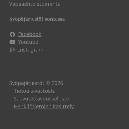
Vapaaehtoistoiminta
Syöpäjärjestöt somessa
Facebook
Avautuu uuteen ikkunaan
Youtube
Avautuu uuteen ikkunaan
Instagram
Avautuu uuteen ikkunaan
Syöpäjärjestöt © 2026
Tietoa sivustosta
Saavutettavuusseloste
Henkilötietojen käsittely