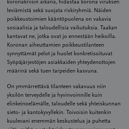
koronakriisin aikana, hidastaa korona viruksen
leviämistä sekä suojata riskiryhmiä. Näiden
poikkeustoimien kääntöpuolena on vakavia
sosiaalisia ja taloudellisia vaikutuksia. Taakan
kantavat ne, jotka ovat jo ennestään heikoilla.
Koronan aiheuttamien poikkeustilanteen
synnyttämät pelot ja huolet konkretisoituvat
Syöpäjärjestöjen asiakkaiden yhteydenottojen
määrinä sekä tuen tarpeiden kasvuna.
On ymmärrettävä tilanteen vakavuus niin
yksilön terveydelle ja hyvinvoinnille kuin
elinkeinoelämälle, taloudelle sekä yhteiskunnan
sieto- ja kantokyvyllekin. Toivoisin kuitenkin
kuulevani enemmän keskustelua ja puhetta