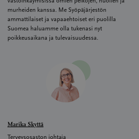
vastoinkäymisissä omien pelkojen, huolien ja
murheiden kanssa. Me Syöpäjärjestön
ammattilaiset ja vapaaehtoiset eri puolilla
Suomea haluamme olla tukenasi nyt
poikkeusaikana ja tulevaisuudessa.
Marika Skyttä
Terveysosaston johtaja