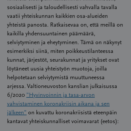
sosiaalisesti ja taloudellisesti vahvalla tavalla
vaatii yhteiskunnan kaikkien osa-alueiden
yhteistä panosta. Ratkaisevaa on, että meillä on
kaikilla yhdensuuntainen päämäärä,
selviytyminen ja eheytyminen. Tämä on näkynyt
esimerkiksi siinä, miten poikkeustilanteessa
kunnat, järjestöt, seurakunnat ja yritykset ovat
löytäneet uusia yhteistyön muotoja, joilla
helpotetaan selviytymistä muuttuneessa
arjessa. Valtioneuvoston kanslian julkaisussa
6/2020
”Hyvinvoinnin ja tasa-arvon
vahvistaminen koronakriisin aikana ja sen
jälkeen”
on kuvattu koronakriisistä eteenpäin
kantavat yhteiskunnalliset voimavarat (eetos):