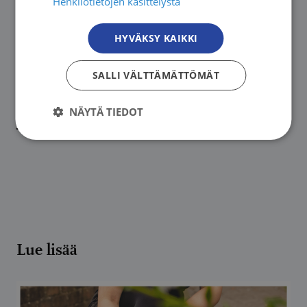
Henkilötietojen käsittelystä
HYVÄKSY KAIKKI
SALLI VÄLTTÄMÄTTÖMÄT
NÄYTÄ TIEDOT
Lassi Kurkijärvi
Lue lisää