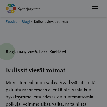
Hyppää
sisältöön
Etusivu
»
Blogi
»
Kulissit vievät voimat
Blogi
, 10.03.2026
, Lassi Kurkijärvi
Kulissit vievät voimat
Monesti meidän on vaikea hyväksyä sitä, että
paluuta menneeseen ei enää ole. Vasta kun
hyväksymme, että edessä on tuntemattomia
polkuja, voimme alkaa valita, mitä niistä