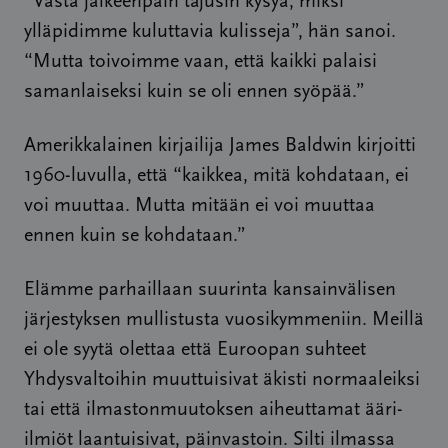
“Vasta jälkeenpäin tajusin kysyä, miksi
ylläpidimme kuluttavia kulisseja”, hän sanoi.
“Mutta toivoimme vaan, että kaikki palaisi
samanlaiseksi kuin se oli ennen syöpää.”
Amerikkalainen kirjailija James Baldwin kirjoitti
1960-luvulla, että “kaikkea, mitä kohdataan, ei
voi muuttaa. Mutta mitään ei voi muuttaa
ennen kuin se kohdataan.”
Elämme parhaillaan suurinta kansainvälisen
järjestyksen mullistusta vuosikymmeniin. Meillä
ei ole syytä olettaa että Euroopan suhteet
Yhdysvaltoihin muuttuisivat äkisti normaaleiksi
tai että ilmastonmuutoksen aiheuttamat ääri-
ilmiöt laantuisivat, päinvastoin. Silti ilmassa