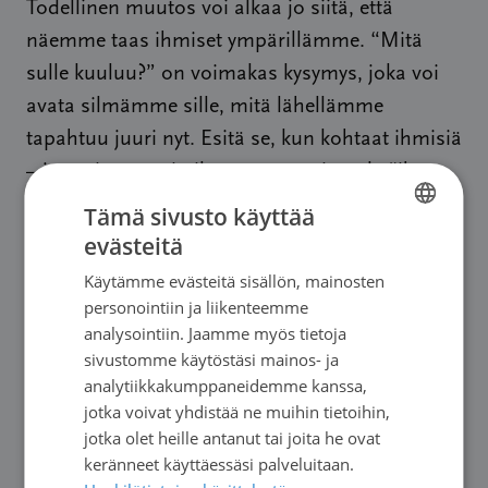
Todellinen muutos voi alkaa jo siitä, että
näemme taas ihmiset ympärillämme. “Mitä
sulle kuuluu?” on voimakas kysymys, joka voi
avata silmämme sille, mitä lähellämme
tapahtuu juuri nyt. Esitä se, kun kohtaat ihmisiä
– ja muista, ettei oikea vastaus aina ole “ihan
hyvää”. Tosiasioiden tunnustaminen auttaa
Tämä sivusto käyttää
meitä näkemään näennäisen vakauden taakse.
evästeitä
FINNISH
Toivottavasti hyvissä ajoin ennen kuin lumikasa
Käytämme evästeitä sisällön, mainosten
FINNISH
romahtaa.
personointiin ja liikenteemme
SWEDISH
analysointiin. Jaamme myös tietoja
sivustomme käytöstäsi mainos- ja
ENGLISH
analytiikkakumppaneidemme kanssa,
jotka voivat yhdistää ne muihin tietoihin,
jotka olet heille antanut tai joita he ovat
keränneet käyttäessäsi palveluitaan.