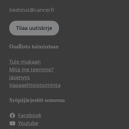
tiedotus@cancer.fi
Tilaa uutiskirje
Osallistu toimintaan
Tule mukaan
Mitä me teemme?
Jäsenyys
Vapaaehtoistoiminta
Syöpäjärjestöt somessa
Facebook
Avautuu uuteen ikkunaan
Youtube
Avautuu uuteen ikkunaan