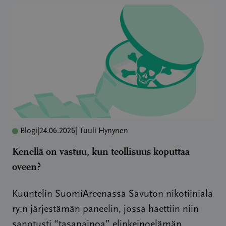
Blogi
|
24.06.2026
| Tuuli Hynynen
Kenellä on vastuu, kun teollisuus koputtaa
oveen?
Kuuntelin SuomiAreenassa Savuton nikotiiniala
ry:n järjestämän paneelin, jossa haettiin niin
sanotusti “tasapainoa” elinkeinoelämän