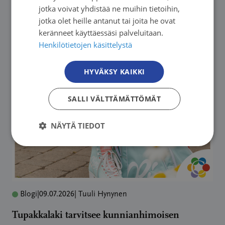
jotka voivat yhdistää ne muihin tietoihin,
jotka olet heille antanut tai joita he ovat
keränneet käyttäessäsi palveluitaan.
Lue lisää
Henkilötietojen käsittelystä
HYVÄKSY KAIKKI
SALLI VÄLTTÄMÄTTÖMÄT
NÄYTÄ TIEDOT
Blogi
|
09.07.2026
| Tuuli Hynynen
Tupakkalaki tarvitsee kunnianhimoisen