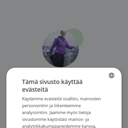
Tämä sivusto käyttää
Sirkku Jyrkkiö
evästeitä
FINNISH
Syöpätautien erikoislääkäri, dosentti, Syöpä-lehden
Käytämme evästeitä sisällön, mainosten
FINNISH
päätoimittaja
personointiin ja liikenteemme
SWEDISH
analysointiin. Jaamme myös tietoja
sivustomme käytöstäsi mainos- ja
ENGLISH
analytiikkakumppaneidemme kanssa,