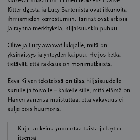
kulkevat mukanani. Hänen teoksensa Olive
Kitteridgestä ja Lucy Bartonista ovat ikkunoita
ihmismielen kerrostumiin. Tarinat ovat arkisia
ja täynnä merkityksiä, hiljaisuuskin puhuu.
Olive ja Lucy avaavat lukijalle, mitä on
yksinäisyys ja yhteyden kaipuu. He jos ketkä
tietävät, että rakkaus on monimutkaista.
Eeva Kilven teksteissä on tilaa hiljaisuudelle,
surulle ja toivolle – kaikelle sille, mitä elämä on.
Hänen äänensä muistuttaa, että vakavuus ei
sulje pois huumoria.
Kirja on keino ymmärtää toista ja löytää
itsensä.