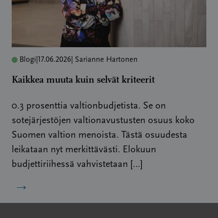
Blogi
|
17.06.2026
| Sarianne Hartonen
Kaikkea muuta kuin selvät kriteerit
0.3 prosenttia valtionbudjetista. Se on
sotejärjestöjen valtionavustusten osuus koko
Suomen valtion menoista. Tästä osuudesta
leikataan nyt merkittävästi. Elokuun
budjettiriihessä vahvistetaan […]
→