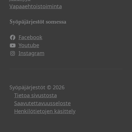
Vapaaehtoistoiminta
Syöpäjärjestöt somessa
Facebook
Avautuu uuteen ikkunaan
Youtube
Avautuu uuteen ikkunaan
Instagram
Avautuu uuteen ikkunaan
Syöpäjärjestöt © 2026
Tietoa sivustosta
Saavutettavuusseloste
Henkilötietojen käsittely