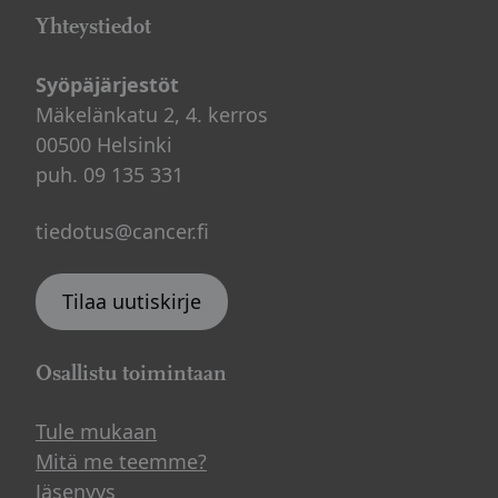
Yhteystiedot
Syöpäjärjestöt
Mäkelänkatu 2, 4. kerros
00500 Helsinki
puh. 09 135 331
tiedotus@cancer.fi
Tilaa uutiskirje
Osallistu toimintaan
Tule mukaan
Mitä me teemme?
Jäsenyys