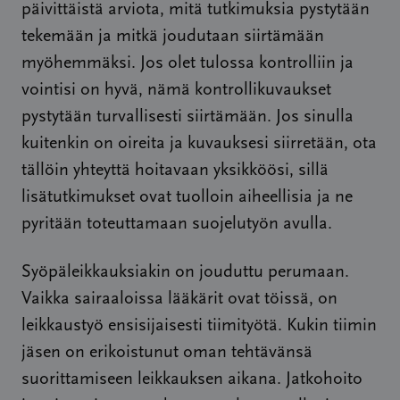
päivittäistä arviota, mitä tutkimuksia pystytään
tekemään ja mitkä joudutaan siirtämään
myöhemmäksi. Jos olet tulossa kontrolliin ja
vointisi on hyvä, nämä kontrollikuvaukset
pystytään turvallisesti siirtämään. Jos sinulla
kuitenkin on oireita ja kuvauksesi siirretään, ota
tällöin yhteyttä hoitavaan yksikköösi, sillä
lisätutkimukset ovat tuolloin aiheellisia ja ne
pyritään toteuttamaan suojelutyön avulla.
Syöpäleikkauksiakin on jouduttu perumaan.
Vaikka sairaaloissa lääkärit ovat töissä, on
leikkaustyö ensisijaisesti tiimityötä. Kukin tiimin
jäsen on erikoistunut oman tehtävänsä
suorittamiseen leikkauksen aikana. Jatkohoito