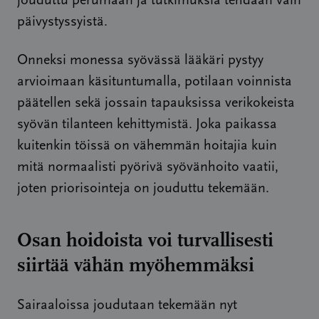
jouduttu perumaan ja tutkimuksia tehdään vain
päivystyssyistä.
Onneksi monessa syövässä lääkäri pystyy
arvioimaan käsituntumalla, potilaan voinnista
päätellen sekä jossain tapauksissa verikokeista
syövän tilanteen kehittymistä. Joka paikassa
kuitenkin töissä on vähemmän hoitajia kuin
mitä normaalisti pyörivä syövänhoito vaatii,
joten priorisointeja on jouduttu tekemään.
Osan hoidoista voi turvallisesti
siirtää vähän myöhemmäksi
Sairaaloissa joudutaan tekemään nyt