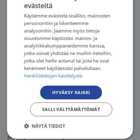
evästeitä
tavallistakin enemmän työtä.
FINNISH
Käytämme evästeitä sisällön, mainosten
FINNISH
Toivomme ja uskomme silti kaikki, että hoitosi
personointiin ja liikenteemme
SWEDISH
analysointiin. Jaamme myös tietoja
tästä huolimatta sujuu turvallisesti.
sivustomme käytöstäsi mainos- ja
ENGLISH
analytiikkakumppaneidemme kanssa,
Potilas ei jää heitteille
jotka voivat yhdistää ne muihin tietoihin,
jotka olet heille antanut tai joita he ovat
keränneet käyttäessäsi palveluitaan.
Jos hoitosi on lakon takia siirtynyt, on tämän
Henkilötietojen käsittelystä
arvion tehnyt lääkäri, joka on tarkistanut
tilanteesi. Jos vointisi huononee, on sinulla
HYVÄKSY KAIKKI
oikeus ja velvollisuus lähteä hoitoon, jotta tilasi
saadaan hoidettua. Kaikki kiireellinen hoito
SALLI VÄLTTÄMÄTTÖMÄT
kuuluu suojelutyön piiriin. Toivokaamme
NÄYTÄ TIEDOT
viisautta ja ratkaisuhaluja neuvottelupöytiin,
jotta syövänhoitokin pääsee taas kulkemaan