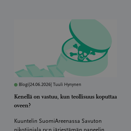
Blogi
|
24.06.2026
| Tuuli Hynynen
Kenellä on vastuu, kun teollisuus koputtaa
oveen?
Kuuntelin SuomiAreenassa Savuton
nikotiiniala ry:n järjestämän paneelin,