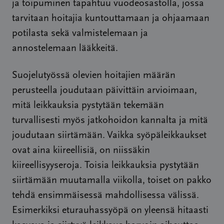
ja toipuminen tapahtuu vuodeosastolla, jossa
tarvitaan hoitajia kuntouttamaan ja ohjaamaan
potilasta sekä valmistelemaan ja
annostelemaan lääkkeitä.
Suojelutyössä olevien hoitajien määrän
perusteella joudutaan päivittäin arvioimaan,
mitä leikkauksia pystytään tekemään
turvallisesti myös jatkohoidon kannalta ja mitä
joudutaan siirtämään. Vaikka syöpäleikkaukset
ovat aina kiireellisiä, on niissäkin
kiireellisyyseroja. Toisia leikkauksia pystytään
siirtämään muutamalla viikolla, toiset on pakko
tehdä ensimmäisessä mahdollisessa välissä.
Esimerkiksi eturauhassyöpä on yleensä hitaasti