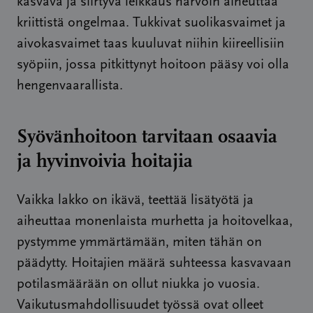
kasvava ja siirtyvä leikkaus harvoin aiheuttaa
kriittistä ongelmaa. Tukkivat suolikasvaimet ja
aivokasvaimet taas kuuluvat niihin kiireellisiin
syöpiin, jossa pitkittynyt hoitoon pääsy voi olla
hengenvaarallista.
Syövänhoitoon tarvitaan osaavia
ja hyvinvoivia hoitajia
Vaikka lakko on ikävä, teettää lisätyötä ja
aiheuttaa monenlaista murhetta ja hoitovelkaa,
pystymme ymmärtämään, miten tähän on
päädytty. Hoitajien määrä suhteessa kasvavaan
potilasmäärään on ollut niukka jo vuosia.
Vaikutusmahdollisuudet työssä ovat olleet