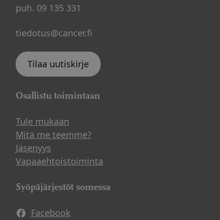
puh. 09 135 331
tiedotus@cancer.fi
Tilaa uutiskirje
Osallistu toimintaan
Tule mukaan
Mitä me teemme?
Jäsenyys
Vapaaehtoistoiminta
Syöpäjärjestöt somessa
Facebook
Avautuu uuteen ikkunaan