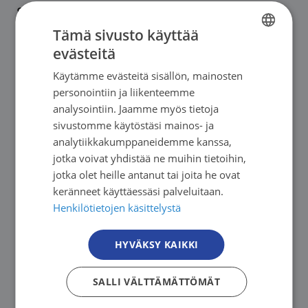
Syöpäjärjestöjen etuusneuvonnan palvelusta on
Tämä sivusto käyttää
esimerkiksi helppo vinkata asiakkaan kanssa
evästeitä
jutellessa.
FINNISH
Käytämme evästeitä sisällön, mainosten
FINNISH
personointiin ja liikenteemme
Häpeän kokemuksen vähentäminen onkin
SWEDISH
analysointiin. Jaamme myös tietoja
sitten isompi haaste. Talousvaikeudet ovat
sivustomme käytöstäsi mainos- ja
ENGLISH
yksinkertaisimmillan haaste muiden syövän
analytiikkakumppaneidemme kanssa,
aiheuttamien haasteiden joukossa. Ymmärrys
jotka voivat yhdistää ne muihin tietoihin,
jotka olet heille antanut tai joita he ovat
toivottavasti kasvaa vähitellen siitä, että
keränneet käyttäessäsi palveluitaan.
taloudellisista vaikeuksista kärsii yhä useampi
Henkilötietojen käsittelystä
sairastunut ja tuen tarve syöpään sairastuneilla
on lopulta kokonaisvaltaista. Ratkomalla
HYVÄKSY KAIKKI
talousvaikeuksia ja tarjoamalla tukea voidaan
edistää myös mielenterveyttä ja sairastuneen
SALLI VÄLTTÄMÄTTÖMÄT
jaksamista.