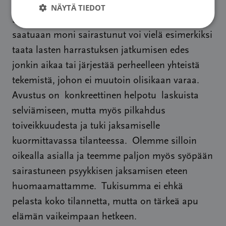
NÄYTÄ TIEDOT
Syöpäsäätiön taloudellisen avustuksen
saatuaan moni sairastunut voi vielä esimerkiksi
taata lasten harrastuksen jatkumisen edes
jonkin aikaa tai järjestää perheelleen yhteistä
tekemistä, johon ei muutoin olisikaan varaa.
Avustus on konkreettinen helpotu laskuista
selviämiseen, mutta myös pilkahdus
toiveikkuudesta ja tuki jaksamiselle
kuormittavassa tilanteessa. Olemme silloin
oikealla asialla ja teemme paljon myös syöpään
sairastuneen psyykkisen jaksamisen eteen
huomaamattamme. Tukisumma ei ehkä
pelasta koko tilannetta, mutta on tärkeä apu
elämän vaikeimpaan hetkeen.