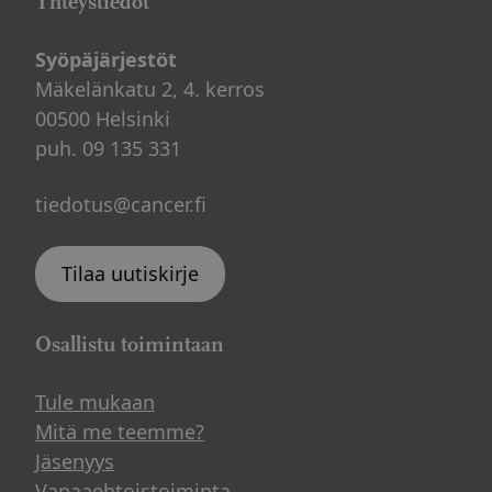
Yhteystiedot
Syöpäjärjestöt
Mäkelänkatu 2, 4. kerros
00500 Helsinki
puh. 09 135 331
tiedotus@cancer.fi
Tilaa uutiskirje
Osallistu toimintaan
Tule mukaan
Mitä me teemme?
Jäsenyys
Vapaaehtoistoiminta