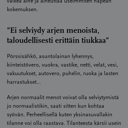
vaikea aihe ja aiheuttaa useimmiten häpeän
kokemuksen.
”Ei selviydy arjen menoista,
taloudellisesti erittäin tiukkaa”
Pörssisähkö, asuntolainan lyhennys,
kiinteistövero, vuokra, vastike, netti, velat, vesi,
vakuutukset, autovero, puhelin, ruoka ja lasten
harrastukset…
Arjen normaalit menot voivat olla selviytymistä
jo normaalistikin, saati sitten kun kohtaa
syövän. Perheellisellä kuten yksinasuvallakin
tilanne voi olla raastava. Tilanteesta kärsii usein