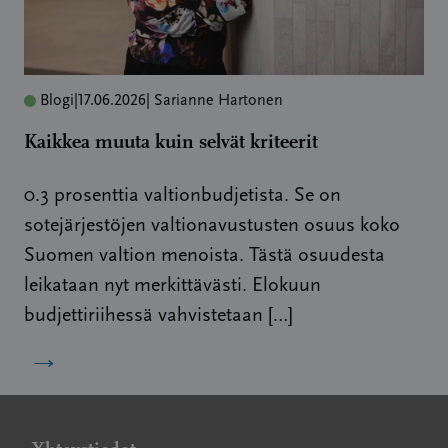
Blogi
|
17.06.2026
| Sarianne Hartonen
Kaikkea muuta kuin selvät kriteerit
0.3 prosenttia valtionbudjetista. Se on
sotejärjestöjen valtionavustusten osuus koko
Suomen valtion menoista. Tästä osuudesta
leikataan nyt merkittävästi. Elokuun
budjettiriihessä vahvistetaan […]
→