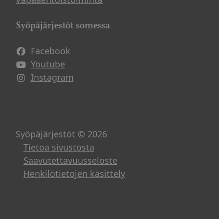
Syöpäjärjestöt somessa
Facebook
Avautuu uuteen ikkunaan
Youtube
Avautuu uuteen ikkunaan
Instagram
Avautuu uuteen ikkunaan
Syöpäjärjestöt © 2026
Tietoa sivustosta
Saavutettavuusseloste
Henkilötietojen käsittely