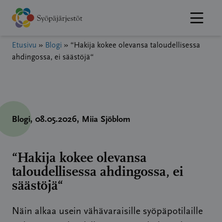
Hyppää
sisältöön
Etusivu
»
Blogi
»
“Hakija kokee olevansa taloudellisessa
ahdingossa, ei säästöjä“
Blogi
, 08.05.2026
, Miia Sjöblom
“Hakija kokee olevansa
taloudellisessa ahdingossa, ei
säästöjä“
Näin alkaa usein vähävaraisille syöpäpotilaille