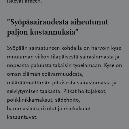
iskevät arkeen.
”Syöpäsairaudesta aiheutunut
paljon kustannuksia”
Syöpään sairastuneen kohdalla on harvoin kyse
muutaman viikon tilapäisestä sairaslomasta ja
nopeasta paluusta takaisin työelämään. Kyse on
oman elämän epävarmuudesta,
määräämättömän pituisesta sairaslomasta ja
selviytymisen taakasta. Pitkät hoitojaksot,
poliklinikkamaksut, sädehoito,
hammaslääkärikulut ja matkakulut
kasaantuvat.