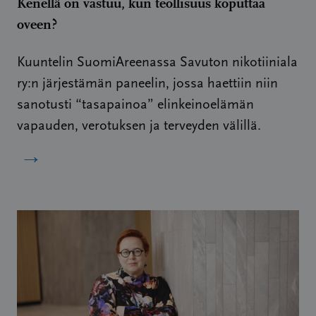
Kenellä on vastuu, kun teollisuus koputtaa
oveen?
Kuuntelin SuomiAreenassa Savuton nikotiiniala
ry:n järjestämän paneelin, jossa haettiin niin
sanotusti “tasapainoa” elinkeinoelämän
vapauden, verotuksen ja terveyden välillä.
→