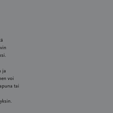
kä
vin
si.
 ja
nen voi
 apuna tai
yksin.