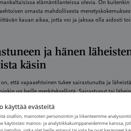
ankaltaisissa elämäntilanteissa olevia. On kuitenkin 
aaehtoisen omasta mahdollisesta menetyskokemukses
iittävän kauan aikaa, jotta voi ja jaksaa olla aidosti to
astuneen ja hänen läheiste
eista käsin
 on, että vapaaehtoinen tukee sairastunutta ja läheistä
oinkin on heille merkityksellistä. Sairastunut tai lähei
ee sen, mille olisi eniten tarvetta tai mistä voisi kokea 
o käyttää evästeitä
tä sisällön, mainosten personointiin ja liikenteemme analysoint
me käytöstäsi mainos- ja analytiikkakumppaneidemme kanssa, jot
ölle on mahdollista joskus puhua myös sellaisia asioita, j
 tietoihin, jotka olet heille antanut tai joita he ovat keränneet kä