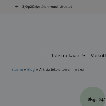
Hyppää
Syöpäjärjestöjen muut sivustot
sisältöön
Tule mukaan
Vaikut
Etusivu
»
Blogi
»
Arkisia tekoja toisen hyväksi
Blogi
, 04.