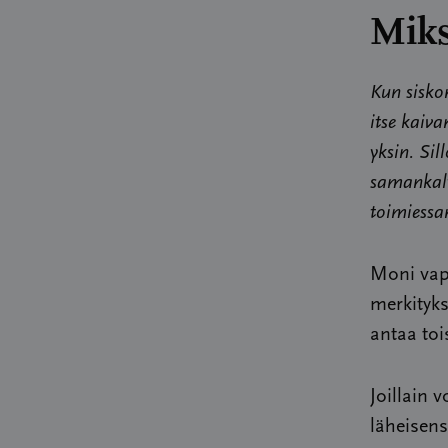
Miks
Kun siskon
itse kaiv
yksin. Sil
samankalt
toimiessa
Moni vap
merkityks
antaa toi
Joillain
läheisen