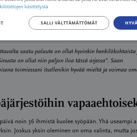
ty tai halua puhua muiden kanssa. Joskus esimerkiksi sair
ilötietojen käsittelystä
jatella, ettei haluaisi kuormittaa omia läheisiään yhtään
OT
SALLI VÄLTTÄMÄTTÖMÄT
HYVÄ
 vaikeneminen kuluttaa enemmän voimia kuin asian jak
ssa.
ttavalta saatu palaute on ollut hyvinkin henkilökohtaista 
inusta on ollut niin paljon iloa tässä arjessa”. Saan
isena toimiessani itsellenikin hyvää mieltä ja voimaa o
äjärjestöihin vapaaehtoise
 päivä noin 36 ihmistä kuolee syöpään. Yhä useampi 
ksin. Joskus yksin oleminen on oma valinta, mutta jo