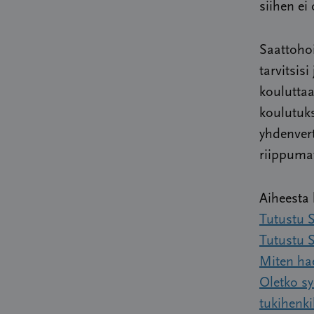
siihen ei 
Saattohoi
tarvitsis
kouluttaa
koulutuks
yhdenvert
riippumat
Aiheesta 
Tutustu 
Tutustu S
Miten hae
Oletko sy
tukihenki