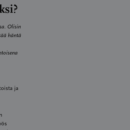
ksi?
sa. Olisin
ttää häntä
htoisena
oista ja
n
yös