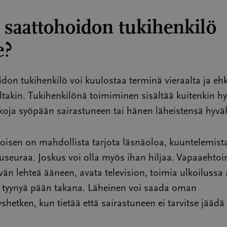
 saattohoidon tukihenkilö
e?
don tukihenkilö voi kuulostaa terminä vieraalta ja eh
ltakin. Tukihenkilönä toimiminen sisältää kuitenkin hy
ekoja syöpään sairastuneen tai hänen läheistensä hyväk
isen on mahdollista tarjota läsnäoloa, kuuntelemista
useuraa. Joskus voi olla myös ihan hiljaa. Vapaaehtoi
vän lehteä ääneen, avata television, toimia ulkoilussa
 tyynyä pään takana. Läheinen voi saada oman
hetken, kun tietää että sairastuneen ei tarvitse jäädä 