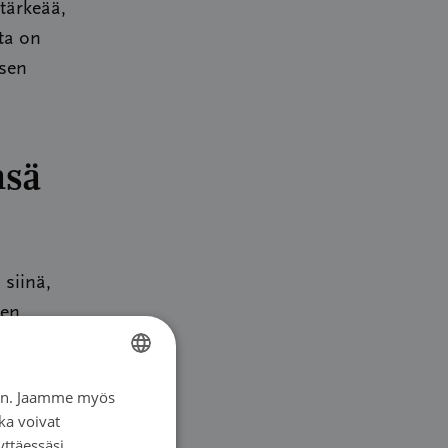
tärkeää,
ta on
isen
nsä
 siinä,
nen
kenties
iin. Jaamme myös
FINNISH
ka voivat
FINNISH
oista ei
yttäessäsi