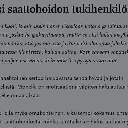
i saattohoidon tukihenkilö
i kuoli, ja olin usein hänen vierellään kotona ja sairaalas
annut joskus hengähdystaukoa, mutta en olisi halunnut jä
loin päätin, että jos minusta joskus voisi olla apua jollekin
aisessa tilanteessa, haluan auttaa. Koen saavani vapaae
ni paljon enemmän, kuin mitä itse pystyn antamaan.
aaehtoinen kertoo haluavansa tehdä hyvää ja jotain
ellistä. Monella on motivaationa vilpitön halu auttaa t
selle omaa aikaa.
 voi olla myös omakohtainen, aikaisempi kokemus oma
sä saattohoidosta, minkä kautta kokee halua auttaa m