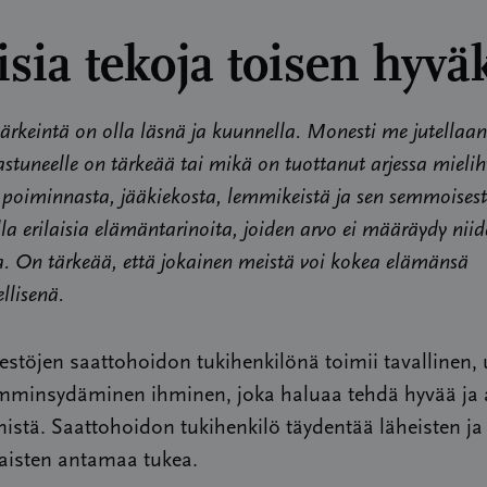
isia tekoja toisen hyvä
ärkeintä on olla läsnä ja kuunnella. Monesti me jutellaan 
astuneelle on tärkeää tai mikä on tuottanut arjessa mieli
poiminnasta, jääkiekosta, lemmikeistä ja sen semmoises
la erilaisia elämäntarinoita, joiden arvo ei määräydy nii
a. On tärkeää, että jokainen meistä voi kokea elämänsä
llisenä.
estöjen saattohoidon tukihenkilönä toimii tavallinen, 
ämminsydäminen ihminen, joka haluaa tehdä hyvää ja 
mistä. Saattohoidon tukihenkilö täydentää läheisten ja
aisten antamaa tukea.