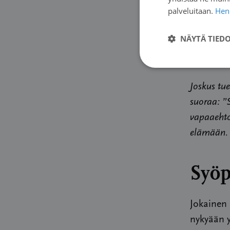
vielä pys
palveluitaan.
Henk
saattaa a
NÄYTÄ TIED
Kuitenkin
toisen kan
Joskus tue
suoraa: ”S
vapaaehto
elämään.
Syöp
Jokainen
nykyään y