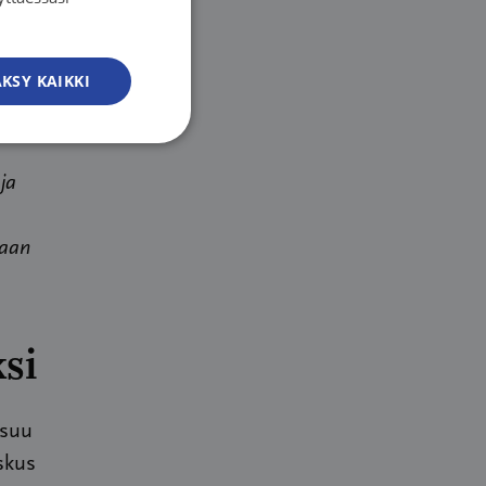
astunut
SWEDISH
 enempää.
ENGLISH
KSY KAIKKI
aminen
ja
maan
ksi
asuu
skus