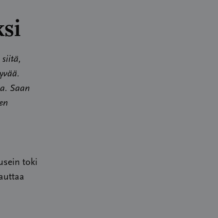
ksi
siitä,
hyvää.
ta. Saan
den
usein toki
auttaa