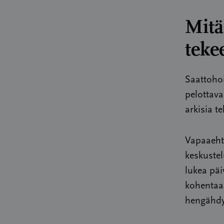
Mitä
teke
Saattohoi
pelottava
arkisia t
Vapaaehto
keskustel
lukea päi
kohentaa
hengähdys