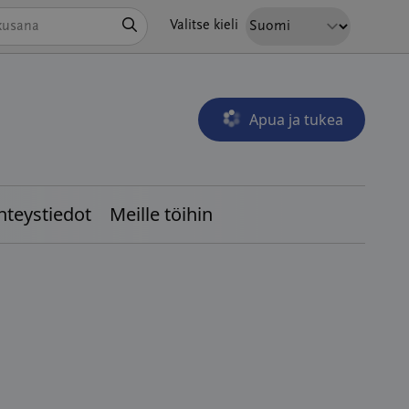
Hae
Valitse kieli
Apua ja tukea
Avautuu uudessa ikkunass
hteystiedot
Meille töihin