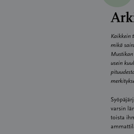
Ark
Kaikkein t
mikä sair
Mustikan 
usein kuul
pituudest
merkitykse
Syöpäjärj
varsin l
toista ih
ammattil