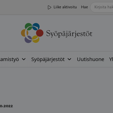
Liike aktivoitu
Hae
tamistyö
Syöpäjärjestöt
Uutishuone
Y
10.2022