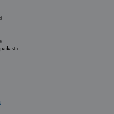
ei
a
npaikasta
t