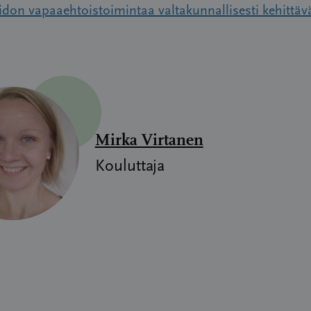
idon vapaaehtoistoimintaa valtakunnallisesti kehittä
Mirka Virtanen
Kouluttaja