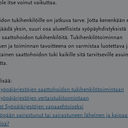
ole itse voinut vaikuttaa.
don tukihenkilöille on jatkuva tarve. Jotta kenenkään 
i jäädä yksin, suuri osa alueellisista syöpäyhdistyksistä
 saattohoidon tukihenkilöitä. Tukihenkilötoiminnan
en ja toiminnan tavoitteena on varmistaa luotettava j
ainen saattohoidon tuki kaikille sitä tarvitseville asui
ta.
lisää:
Syöpäjärjestöjen saattohoidon tukihenkilötoimintaan
yöpäjärjestöjen vertaistukitoimintaan
t Syöpäjärjestöjen vapaaehtoiseksi
öpään sairastunut tai sairastuneen läheinen ja kaipaa
löä?