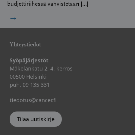
budjettiriihessä vahvistetaan […]
→
Yhteystiedot
Syöpäjärjestöt
Mäkelänkatu 2, 4. kerros
00500 Helsinki
puh. 09 135 331
tiedotus@cancer.fi
Tilaa uutiskirje