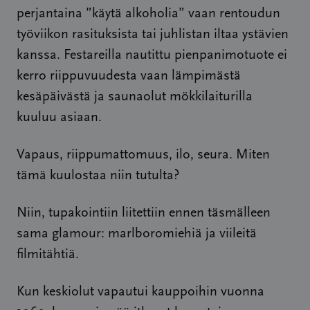
perjantaina ”käytä alkoholia” vaan rentoudun
työviikon rasituksista tai juhlistan iltaa ystävien
kanssa. Festareilla nautittu pienpanimotuote ei
kerro riippuvuudesta vaan lämpimästä
kesäpäivästä ja saunaolut mökkilaiturilla
kuuluu asiaan.
Vapaus, riippumattomuus, ilo, seura. Miten
tämä kuulostaa niin tutulta?
Niin, tupakointiin liitettiin ennen täsmälleen
sama glamour: marlboromiehiä ja viileitä
filmitähtiä.
Kun keskiolut vapautui kauppoihin vuonna