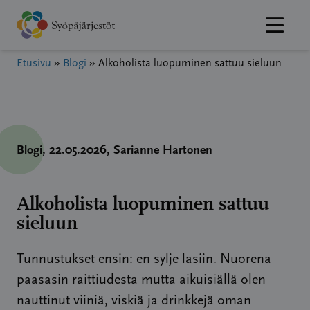
Hyppää
sisältöön
Etusivu
»
Blogi
»
Alkoholista luopuminen sattuu sieluun
Blogi
, 22.05.2026
, Sarianne Hartonen
Alkoholista luopuminen sattuu
sieluun
Tunnustukset ensin: en sylje lasiin. Nuorena
paasasin raittiudesta mutta aikuisiällä olen
nauttinut viiniä, viskiä ja drinkkejä oman