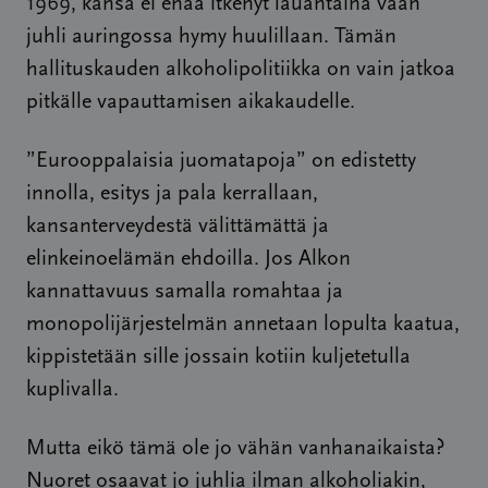
1969, kansa ei enää itkenyt lauantaina vaan
juhli auringossa hymy huulillaan. Tämän
hallituskauden alkoholipolitiikka on vain jatkoa
pitkälle vapauttamisen aikakaudelle.
”Eurooppalaisia juomatapoja” on edistetty
innolla, esitys ja pala kerrallaan,
kansanterveydestä välittämättä ja
elinkeinoelämän ehdoilla. Jos Alkon
kannattavuus samalla romahtaa ja
monopolijärjestelmän annetaan lopulta kaatua,
kippistetään sille jossain kotiin kuljetetulla
kuplivalla.
Mutta eikö tämä ole jo vähän vanhanaikaista?
Nuoret osaavat jo juhlia ilman alkoholiakin,