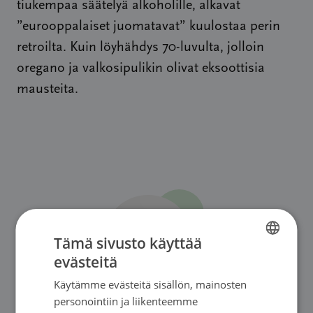
tiukempaa säätelyä alkoholille, alkavat
”eurooppalaiset juomatavat” kuulostaa perin
retroilta. Kuin löyhähdys 70-luvulta, jolloin
oregano ja valkosipulikin olivat eksoottisia
mausteita.
Tämä sivusto käyttää
evästeitä
FINNISH
Käytämme evästeitä sisällön, mainosten
FINNISH
personointiin ja liikenteemme
SWEDISH