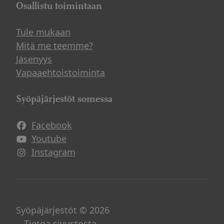
Osallistu toimintaan
Tule mukaan
Mitä me teemme?
Jäsenyys
Vapaaehtoistoiminta
Syöpäjärjestöt somessa
Facebook
Avautuu uuteen ikkunaan
Youtube
Avautuu uuteen ikkunaan
Instagram
Avautuu uuteen ikkunaan
Syöpäjärjestöt © 2026
Tietoa sivustosta