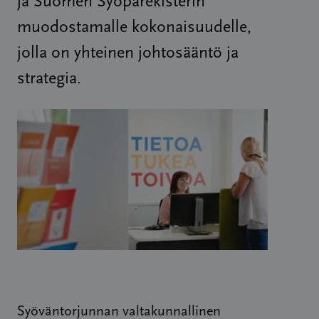
ja Suomen Syöpärekisterin
muodostamalle kokonaisuudelle,
jolla on yhteinen johtosääntö ja
strategia.
Syöväntorjunnan valtakunnallinen