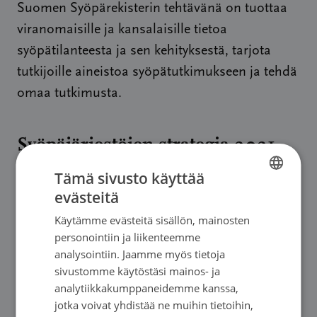
Suomen Syöpärekisterin tehtävänä on tuottaa
viranomaisille ja kansalaisille tietoa
syöpätilanteesta ja sen kehityksestä, tarjota
tutkijoille aineistoa syöpätutkimukseen ja tehdä
omaa tutkimusta.
Syöpäjärjestöjen strategia 2021–
25
Tämä sivusto käyttää
evästeitä
FINNISH
Strategia on Syöpäjärjestöjen lupaus toimia
Käytämme evästeitä sisällön, mainosten
FINNISH
määrätietoisesti terveyden edistämiseksi,
personointiin ja liikenteemme
SWEDISH
syövän ehkäisemiseksi, sairastuneiden
analysointiin. Jaamme myös tietoja
sivustomme käytöstäsi mainos- ja
ENGLISH
tukemiseksi ja syövästä aiheutuvien haittojen
analytiikkakumppaneidemme kanssa,
vähentämiseksi koko maassa.
jotka voivat yhdistää ne muihin tietoihin,