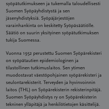
syöpätutkimukseen ja tukemalla taloudellisesti
Suomen Syöpäyhdistystä ja sen
jäsenyhdistyksiä. Syöpäjärjestöjen
varainhankinta on keskitetty Syöpäsäätiölle.
Säätiö on suurin yksityinen syöpätutkimuksen
tukija Suomessa.
Vuonna 1952 perustettu Suomen Syöpärekisteri
on syöpätautien epidemiologinen ja
tilastollinen tutkimuslaitos. Sen ytimen
muodostavat väestöpohjainen syöpärekisteri ja
seulontarekisterit. Terveyden ja hyvinvoinnin
laitos (THL) on Syöpärekisterin rekisterinpitäjä.
Suomen Syöpäyhdistys ry on Syöpärekisterin
tekninen ylläpitäjä ja henkilötietojen käsittelijä.