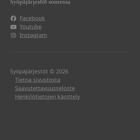
Syöpäjärjestöt somessa
Facebook
Avautuu uuteen ikkunaan
Youtube
Avautuu uuteen ikkunaan
Instagram
Avautuu uuteen ikkunaan
Syöpäjärjestöt © 2026
Tietoa sivustosta
Saavutettavuusseloste
Henkilötietojen käsittely