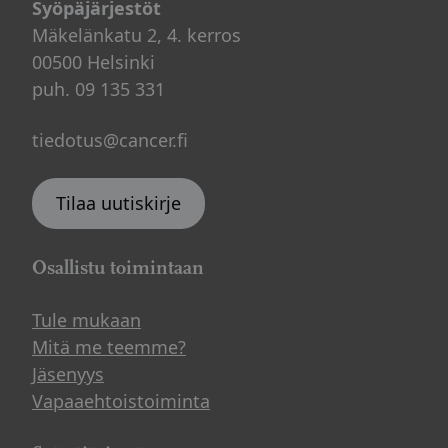
Syöpäjärjestöt
Mäkelänkatu 2, 4. kerros
00500 Helsinki
puh. 09 135 331
tiedotus@cancer.fi
Tilaa uutiskirje
Osallistu toimintaan
Tule mukaan
Mitä me teemme?
Jäsenyys
Vapaaehtoistoiminta