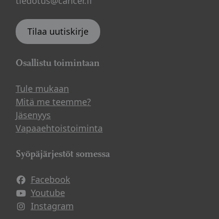
tiedotus@cancer.fi
Tilaa uutiskirje
Osallistu toimintaan
Tule mukaan
Mitä me teemme?
Jäsenyys
Vapaaehtoistoiminta
Syöpäjärjestöt somessa
Facebook
Avautuu uuteen ikkunaan
Youtube
Avautuu uuteen ikkunaan
Instagram
Avautuu uuteen ikkunaan