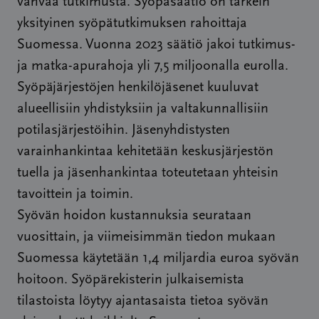
vahvaa tutkimusta. Syöpäsäätiö on tärkein
yksityinen syöpätutkimuksen rahoittaja
Suomessa. Vuonna 2023 säätiö jakoi tutkimus-
ja matka-apurahoja yli 7,5 miljoonalla eurolla.
Syöpäjärjestöjen henkilöjäsenet kuuluvat
alueellisiin yhdistyksiin ja valtakunnallisiin
potilasjärjestöihin. Jäsenyhdistysten
varainhankintaa kehitetään keskusjärjestön
tuella ja jäsenhankintaa toteutetaan yhteisin
tavoittein ja toimin.
Syövän hoidon kustannuksia seurataan
vuosittain, ja viimeisimmän tiedon mukaan
Suomessa käytetään 1,4 miljardia euroa syövän
hoitoon. Syöpärekisterin julkaisemista
tilastoista löytyy ajantasaista tietoa syövän