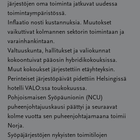
järjestöjen oma toiminta jatkuvat uudessa
toimintaympäristössä.
Inflaatio nosti kustannuksia. Muutokset
vaikuttivat kolmannen sektorin toimintaan ja
varainhankintaan.
Valtuuskunta, hallitukset ja valiokunnat
kokoontuivat pääosin hybridikokouksissa.
Muut kokoukset järjestettiin etäyhteyksin.
Perinteiset järjestöpäivät pidettiin Helsingissä
hotelli VALO:ssa toukokuussa.
Pohjoismaisen Syöpäunionin (NCU)
puheenjohtajuuskausi päättyi ja seuraavat
kolme vuotta sen puheenjohtajamaana toimii
Norja.
Syöpäjärjestöjen nykyisten toimitilojen