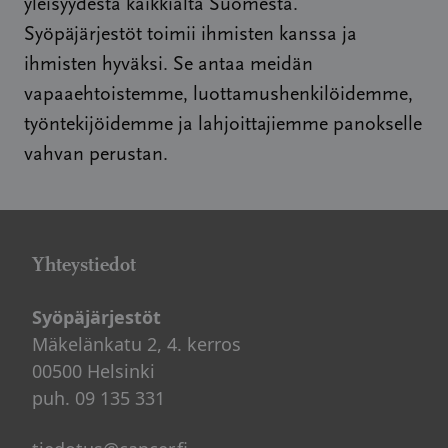
yleisyydestä kaikkialta Suomesta.
Syöpäjärjestöt toimii ihmisten kanssa ja
ihmisten hyväksi. Se antaa meidän
vapaaehtoistemme, luottamushenkilöidemme,
työntekijöidemme ja lahjoittajiemme panokselle
vahvan perustan.
Yhteystiedot
Syöpäjärjestöt
Mäkelänkatu 2, 4. kerros
00500 Helsinki
puh. 09 135 331