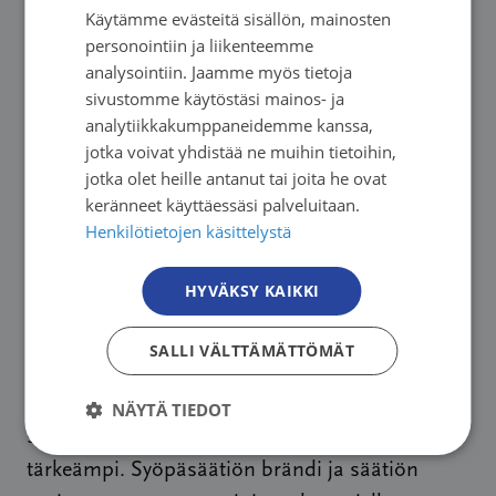
jäsenmaksutuloista (jäsenyhdistykset) ja
Käytämme evästeitä sisällön, mainosten
FINNISH
omasta varainhankinnasta. Terveyden ja
personointiin ja liikenteemme
SWEDISH
analysointiin. Jaamme myös tietoja
sosiaalisen hyvinvoinnin edistämisen
sivustomme käytöstäsi mainos- ja
ENGLISH
valtionavustuksen (STM)
analytiikkakumppaneidemme kanssa,
määrärahaehdotuksen valmistelee sosiaali- ja
jotka voivat yhdistää ne muihin tietoihin,
terveysministeriön osana toimiva Sosiaali- ja
jotka olet heille antanut tai joita he ovat
keränneet käyttäessäsi palveluitaan.
terveysjärjestöjen avustuskeskus (STEA).
Henkilötietojen käsittelystä
Avustuspäätöksen tekee avustusasioista
päättävä ministeri.
HYVÄKSY KAIKKI
Oma ammattimainen varainhankinta
SALLI VÄLTTÄMÄTTÖMÄT
mahdollistaa vakaan rahoituspohjan. Säätiön
rahoittajan rooli Suomen Syöpäyhdistyksen ja
NÄYTÄ TIEDOT
sen jäsenyhdistysten tukijana on entistä
tärkeämpi. Syöpäsäätiön brändi ja säätiön