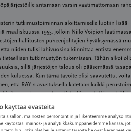
yöpäjärjestöille antamaan varsin vaatimattomaan raho
sterin tutkimustoiminnan aloittamiselle luotiin lisää
siä maaliskuussa 1955, jolloin Niilo Voipion laatimassa
jestöjen hallitusten puheenjohtajien hyväksymässä mu
, että niiden tulisi lähivuosina kiinnittää entistä enem
tieteellisen tutkimustyön tukemiseen. Tähän alkoi ol
uuksia, sillä järjestöjen talous oli pääsemässä tasa
den kuluessa. Kun tämä tavoite olisi saavutettu, voita
ihen, että RAY:n avustuksella katetaan kaikki perustoi
 lahjoitusvarat suunnataan tieteelliseen tutkimustyöhö
o käyttää evästeitä
istyksen valtuuskunnan kokouksessa marraskuussa 1
tä sisällön, mainosten personointiin ja liikenteemme analysoint
olloin Syöpärekisteritoimikunta ilmoitti, että nyt oli sa
me käytöstäsi mainos- ja analytiikkakumppaneidemme kanssa, jot
ituksista kokoon niin suuri aineisto, että tilastollisen
 tietoihin, jotka olet heille antanut tai joita he ovat keränneet kä