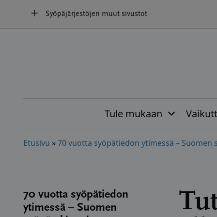
Hyppää
Syöpäjärjestöjen muut sivustot
sisältöön
Tule mukaan
Vaikut
Etusivu
»
70 vuotta syöpätiedon ytimessä – Suomen s
Tu
70 vuotta syöpätiedon
ytimessä – Suomen