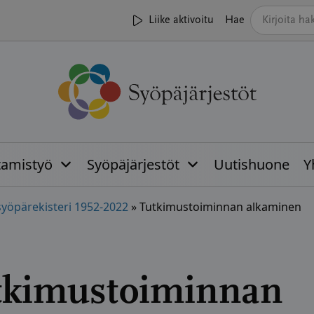
Liike aktivoitu
Hae
tamistyö
Syöpäjärjestöt
Uutishuone
Y
yöpärekisteri 1952-2022
»
Tutkimustoiminnan alkaminen
tkimustoiminnan