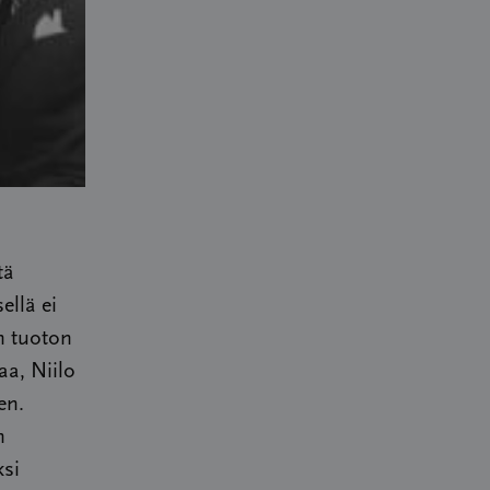
tä
ellä ei
n tuoton
aa, Niilo
en.
n
ksi