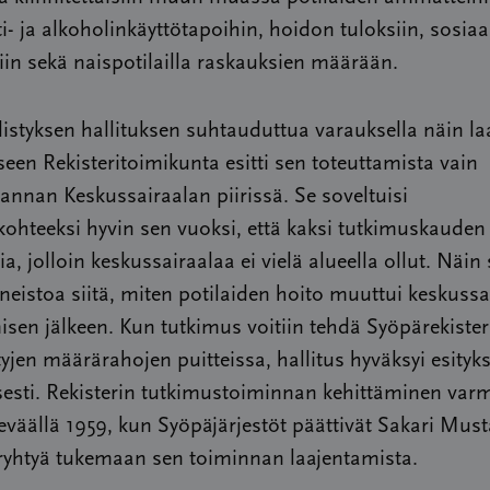
i- ja alkoholinkäyttötapoihin, hoidon tuloksiin, sosiaal
in sekä naispotilailla raskauksien määrään.
styksen hallituksen suhtauduttua varauksella näin la
een Rekisteritoimikunta esitti sen toteuttamista vain
nnan Keskussairaalan piirissä. Se soveltuisi
ohteeksi hyvin sen vuoksi, että kaksi tutkimuskauden
sia, jolloin keskussairaalaa ei vielä alueella ollut. Näin
ineistoa siitä, miten potilaiden hoito muuttui keskuss
sen jälkeen. Kun tutkimus voitiin tehdä Syöpärekisteri
jen määrärahojen puitteissa, hallitus hyväksyi esityk
sesti. Rekisterin tutkimustoiminnan kehittäminen varm
eväällä 1959, kun Syöpäjärjestöt päättivät Sakari Must
 ryhtyä tukemaan sen toiminnan laajentamista.