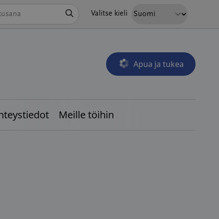
Hae
Valitse kieli
Apua ja tukea
Avautuu uudessa ikkunass
hteystiedot
Meille töihin