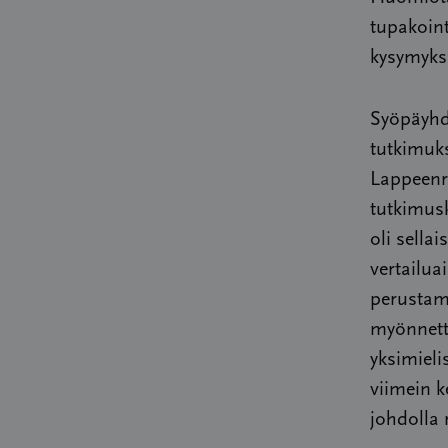
tupakoint
kysymyksi
Syöpäyhdi
tutkimuks
Lappeenra
tutkimusk
oli sellai
vertailua
perustami
myönnetty
yksimieli
viimein k
johdolla