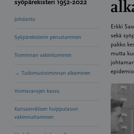
al
syöpärekisteri 1952-2022
Johdanto
Erkki Sax
sekä syöp
Syöpärekisterin perustaminen
pakko kes
mutta kun
Toiminnan vakiintuminen
johtaman 
epidemio
Tutkimustoiminnan alkaminen
Voimavarojen kasvu
Kansainvälisen huipputason
vakiinnuttaminen