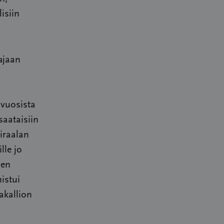
isiin
ajaan
 vuosista
 saataisiin
airaalan
lle jo
sen
istui
akallion