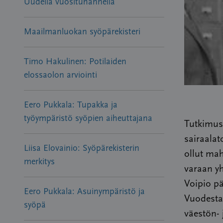
Uudella vuosituhannella
Maailmanluokan syöpärekisteri
Timo Hakulinen: Potilaiden
elossaolon arviointi
Eero Pukkala: Tupakka ja
työympäristö syöpien aiheuttajana
Tutkimust
sairaalat
Liisa Elovainio: Syöpärekisterin
ollut mah
merkitys
varaan yh
Voipio p
Eero Pukkala: Asuinympäristö ja
Vuodesta
syöpä
väestön- 