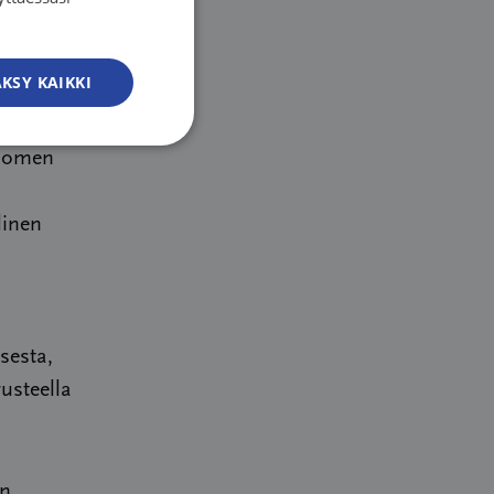
SWEDISH
vat. Oli
ENGLISH
sitellä
KSY KAIKKI
 Saxénin
än
Suomen
linen
sesta,
usteella
n,