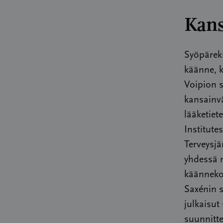
Kans
Syöpäreki
käänne, k
Voipion 
kansainv
lääketiet
Institut
Terveysj
yhdessä 
käänneko
Saxénin s
julkaisut
suunnitt