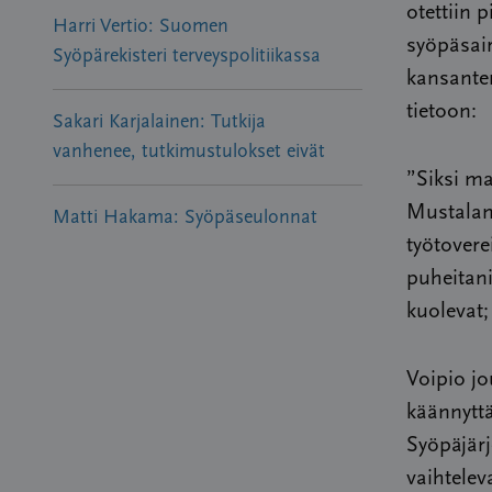
otettiin 
Harri Vertio: Suomen
syöpäsai
Syöpärekisteri terveyspolitiikassa
kansanter
tietoon:
Sakari Karjalainen: Tutkija
vanhenee, tutkimustulokset eivät
”Siksi m
Mustalan 
Matti Hakama: Syöpäseulonnat
työtover
puheitani
kuolevat;
Voipio jo
käännyttä
Syöpäjärj
vaihtelev