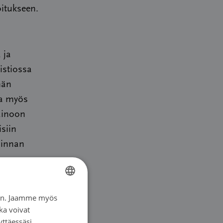
itukseen.
 ja
istiossa
män
la myös
painoon
isiin
minnan
n.
957 asia
iin. Jaamme myös
FINNISH
atu
ka voivat
FINNISH
yttäessäsi