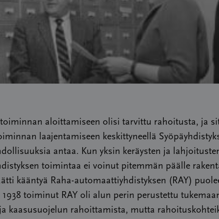
oiminnan aloittamiseen olisi tarvittu rahoitusta, ja si
oiminnan laajentamiseen keskittyneellä Syöpäyhdistyks
dollisuuksia antaa. Kun yksin keräysten ja lahjoituste
distyksen toimintaa ei voinut pitemmän päälle rakent
äätti kääntyä Raha-automaattiyhdistyksen (RAY) puole
 1938 toiminut RAY oli alun perin perustettu tukemaa
ja kaasusuojelun rahoittamista, mutta rahoituskohtei