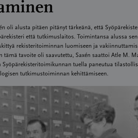
kaminen
én oli alusta pitäen pitänyt tärkeänä, että Syöpärekiste
ärekisteri että tutkimuslaitos. Toimintansa alussa sen 
kittyä rekisteritoiminnan luomiseen ja vakiinnuttamis
 tämä tavoite oli saavutettu, Saxén saattoi Atle M. M
Syöpärekisteritoimikunnan tuella paneutua tilastollis
logisen tutkimustoiminnan kehittämiseen.