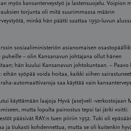
pian myös kansanterveystyö ja lastensuojelu. Voipion m
rauksien torjunta oli mitä suurimmassa määrin
veystyötä, minkä hän päätti saattaa 1950-luvun aluss
arssin sosiaaliministeriön asianomaisen osastopäälli
puheille – olin Kansanavun johtajana ollut hänen
eitaan; hän kuului Kansanavun johtokuntaan. – Paavo 
: eihän syöpää voida hoitaa, kaikki siihen sairastunee
 raha-automaattivaroja saa käyttää vain kansantervey
utui käyttämään laajoja Hyvä (ase)veli -verkostojaan
miseen, mutta lopulta painostus tepsi tai järki voitti:
estöt pääsivät RAY:n tuen piiriin 1952. Tuki oli epäsään
aa ja tiukasti kohdennettua, mutta se oli kuitenkin hyvä