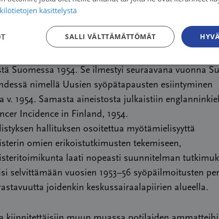
ilötietojen käsittelystä
öisyyden keskeisimmät virhemahdollisuudet kumoutui
äästy tilanteeseen, jossa saatuja ilmoituksia voitiin kä
OT
SALLI VÄLTTÄMÄTTÖMÄT
HYVÄ
sin menetelmin, minkä vahvisti juuri valmistunut Erkki
orpelan rekisteriaineistoon perustunut tutkimus syöv
estä Suomessa 1954. Se ilmestyi seuraavana vuonna 
ehdessä nimellä Uusien syöpätapausten esiintyminen
v. 1954. Samasta aineistosta julkaistiin englanninkie
ncer Incidence in Finland, 1954.
styksen hallituksen osoitettua myötämielisyyttä
sterin omien erikoistutkimusten tekemiseen,
steritoimikunta laati nopeasti suunnitelman tutkimuk
isi selvittämään vuosien 1953–56 syöpäilmoitusten per
astavuutta joidenkin keskussairaalapiirien alueella.
 kiinnitettäisiin muun muassa potilaiden ammatteihi