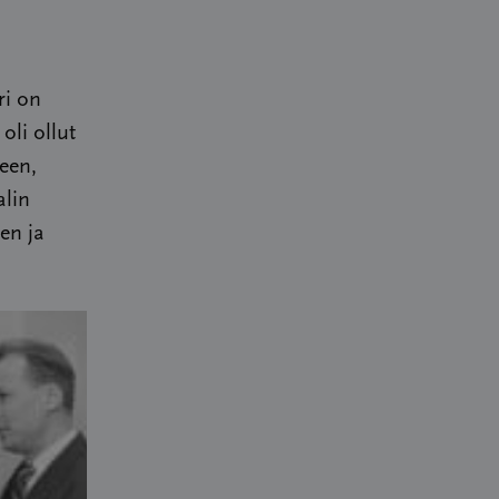
ri on
oli ollut
een,
alin
en ja