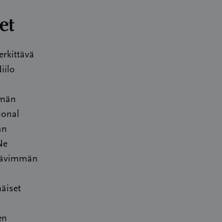
et
erkittävä
iilo
mmän
ional
an
Ne
ttävimmän
äiset
en