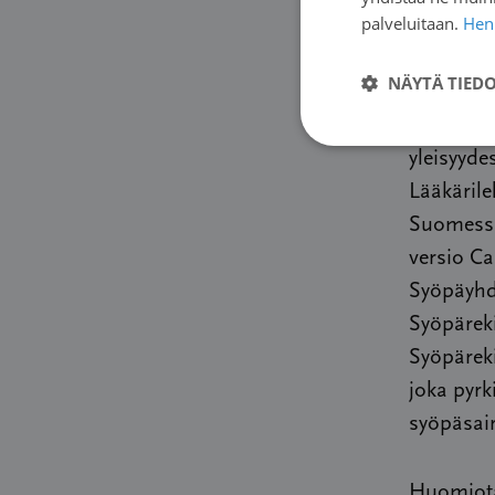
palveluitaan.
Henk
todennäk
vihdoin p
NÄYTÄ TIED
tieteelli
ja Aino K
yleisyyd
Lääkäril
Suomessa 
versio Ca
Syöpäyhdi
Syöpäreki
Syöpäreki
joka pyrk
syöpäsair
Huomiota