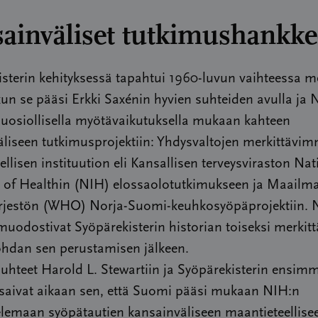
ainväliset tutkimushankke
sterin kehityksessä tapahtui 1960-luvun vaihteessa m
un se pääsi Erkki Saxénin hyvien suhteiden avulla ja N
suosiollisella myötävaikutuksella mukaan kahteen
äliseen tutkimusprojektiin: Yhdysvaltojen merkittävi
eellisen instituution eli Kansallisen terveysviraston Nat
es of Healthin (NIH) elossaolotutkimukseen ja Maailm
ärjestön (WHO) Norja-Suomi-keuhkosyöpäprojektiin. 
muodostivat Syöpärekisterin historian toiseksi merki
hdan sen perustamisen jälkeen.
uhteet Harold L. Stewartiin ja Syöpärekisterin ensimm
 saivat aikaan sen, että Suomi pääsi mukaan NIH:n
elemaan syöpätautien kansainväliseen maantieteellise