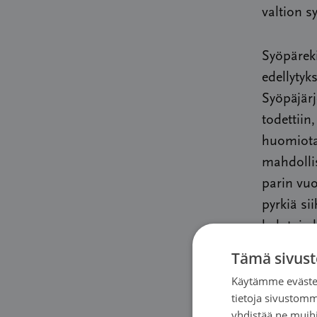
valtion s
Syöpäreki
edellytyk
Syöpäjär
todettiin
huomiota 
mahdollis
parin vuo
pyrkiä si
kulut, ja
Tämä sivust
Syöpäyhd
Käytämme evästei
eteni. Tu
tietoja sivustom
syöpäilmo
yhdistää ne muihin