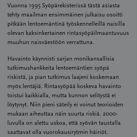
Vuonna 1995 Syöpärekisterissä tästä asiasta
tehty maailman ensimmäinen julkaisu osoitti
pitkään lentoemäntinä työskennelleillä naisilla
olevan kaksinkertainen rintasyöpäilmaantuvuus
muuhun naisväestöön verrattuna.
Havainto käynnisti sarjan monikansallisia
tutkimushankkeita lentoemäntien syöpä
riskistä, ja pian tutkimus laajeni koskemaan
myös lentäjiä. Rintasyöpää koskeva havainto
toistui kaikkialla, mutta kunnon selitystä ei
löytynyt. Niin pieni säteily ei voinut teorioiden
mukaan aiheuttaa näin suurta riskiä. 2000-
luvulla on alettu uskoa, että syövän taustalla
saattavat olla vuorokausirytmin häiriöt.