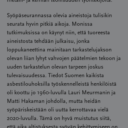
metalli- ja kemian teollisuuden työntekijöitä.
Syöpäseurannassa olevia aineistoja tulisikin
seurata hyvin pitkiä aikoja. Monissa
tutkimuksissa on käynyt niin, että tuoreesta
aineistosta tehdään julkaisu, jonka
loppukaneettina mainitaan tarkastelujakson
olevan liian lyhyt vahvojen päätelmien tekoon ja
uuden tarkastelun olevan tarpeen joskus
tulevaisuudessa. Tiedot Suomen kaikista
asbestilouhoksilla työskennelleistä henkilöistä
oli koottu jo 1960-luvulla Lauri Meurmanin ja
Matti Hakaman johdolla, mutta heidän
syöpäriskeistään oli uutta kerrottavaa vielä
2020-luvulla. Tämä on hyvä muistutus siitä,
että aika altistuksesta syövän kehittymiseen on