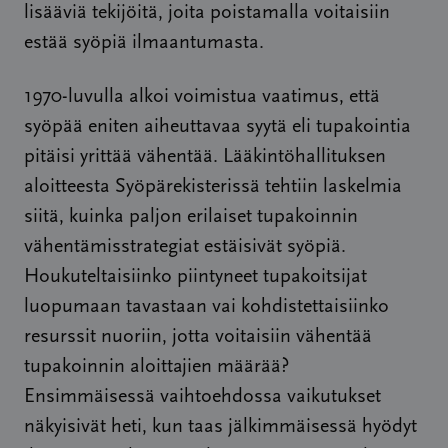
lisääviä tekijöitä, joita poistamalla voitaisiin
estää syöpiä ilmaantumasta.
1970-luvulla alkoi voimistua vaatimus, että
syöpää eniten aiheuttavaa syytä eli tupakointia
pitäisi yrittää vähentää. Lääkintöhallituksen
aloitteesta Syöpärekisterissä tehtiin laskelmia
siitä, kuinka paljon erilaiset tupakoinnin
vähentämisstrategiat estäisivät syöpiä.
Houkuteltaisiinko piintyneet tupakoitsijat
luopumaan tavastaan vai kohdistettaisiinko
resurssit nuoriin, jotta voitaisiin vähentää
tupakoinnin aloittajien määrää?
Ensimmäisessä vaihtoehdossa vaikutukset
näkyisivät heti, kun taas jälkimmäisessä hyödyt