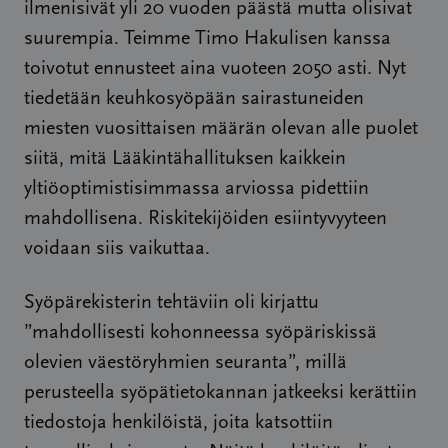
ilmenisivät yli 20 vuoden päästä mutta olisivat
suurempia. Teimme Timo Hakulisen kanssa
toivotut ennusteet aina vuoteen 2050 asti. Nyt
tiedetään keuhkosyöpään sairastuneiden
miesten vuosittaisen määrän olevan alle puolet
siitä, mitä Lääkintähallituksen kaikkein
yltiöoptimistisimmassa arviossa pidettiin
mahdollisena. Riskitekijöiden esiintyvyyteen
voidaan siis vaikuttaa.
Syöpärekisterin tehtäviin oli kirjattu
”mahdollisesti kohonneessa syöpäriskissä
olevien väestöryhmien seuranta”, millä
perusteella syöpätietokannan jatkeeksi kerättiin
tiedostoja henkilöistä, joita katsottiin