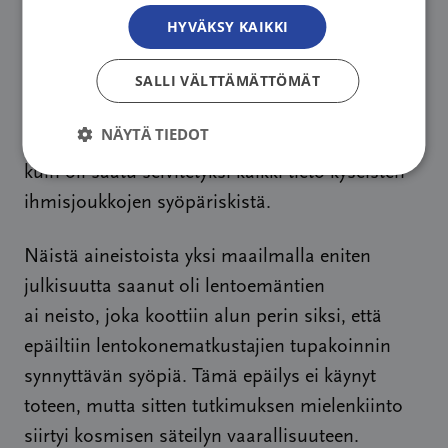
mahdottomaksi ja jopa laittomaksi.
HYVÄKSY KAIKKI
Syöpärekisteriin yritettiin sitkeästi vuosikausien
SALLI VÄLTTÄMÄTTÖMÄT
ajan turhaan saada tutkimusaineistojen
arkistointioikeutta, ja 2020-luvulla lopulta suuri
NÄYTÄ TIEDOT
joukko aineistoja jouduttiin tuhoamaan ennen
kuin oli saatu selvitetyksi kaikki tieto kyseisten
ihmisjoukkojen syöpäriskistä.
Näistä aineistoista yksi maailmalla eniten
julkisuutta saanut oli lentoemäntien
ai neisto, joka koottiin alun perin siksi, että
epäiltiin lentokonematkustajien tupakoinnin
synnyttävän syöpiä. Tämä epäilys ei käynyt
toteen, mutta sitten tutkimuksen mielenkiinto
siirtyi kosmisen säteilyn vaarallisuuteen.