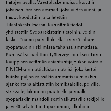
tietojen avulla. Väestölaskennoissa kysyttiin
jokaisen ihmisen ammatti joka viides vuosi, ja
tiedot koodattiin ja talletettiin
Tilastokeskuksessa. Kun nämä tiedot
yhdistettiin Syöpärekisterin tietoihin, voitiin
laskea ”napin painalluksella” minkä tahansa
syöpätaudin riski missä tahansa ammatissa.
Kun lisäksi laadittiin Työterveyslaitoksen Timo
Kauppisen vetämän asiantuntijajoukon voimin
FINJEM-ammattialtistusmatriisi, joka kertoi,
kuinka paljon missäkin ammatissa minäkin
ajankohtana altistuttiin kemikaaleille, pölyille,
stressille, liikunnan puutteelle ja muille
syöpäriskiin mahdollisesti vaikuttaville tekijöille
ja vielä selvitettiin tupakoinnin, alkoholin