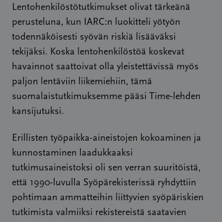
Lentohenkilöstötutkimukset olivat tärkeänä
perusteluna, kun IARC:n luokitteli yötyön
todennäköisesti syövän riskiä lisääväksi
tekijäksi. Koska lentohenkilöstöä koskevat
havainnot saattoivat olla yleistettävissä myös
paljon lentäviin liikemiehiin, tämä
suomalaistutkimuksemme pääsi Time-lehden
kansijutuksi.
Erillisten työpaikka-aineistojen kokoaminen ja
kunnostaminen laadukkaaksi
tutkimusaineistoksi oli sen verran suuritöistä,
että 1990-luvulla Syöpärekisterissä ryhdyttiin
pohtimaan ammatteihin liittyvien syöpäriskien
tutkimista valmiiksi rekistereistä saatavien