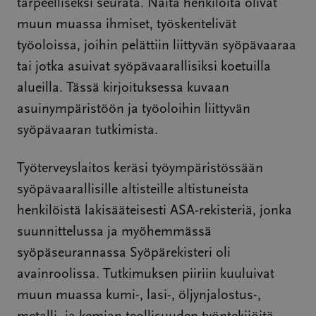
tarpeelliseksi seurata. Näitä henkilöitä olivat
muun muassa ihmiset, työskentelivät
työoloissa, joihin pelättiin liittyvän syöpävaaraa
tai jotka asuivat syöpävaarallisiksi koetuilla
alueilla. Tässä kirjoituksessa kuvaan
asuinympäristöön ja työoloihin liittyvän
syöpävaaran tutkimista.
Työterveyslaitos keräsi työympäristössään
syöpävaarallisille altisteille altistuneista
henkilöistä lakisääteisesti ASA-rekisteriä, jonka
suunnittelussa ja myöhemmässä
syöpäseurannassa Syöpärekisteri oli
avainroolissa. Tutkimuksen piiriin kuuluivat
muun muassa kumi-, lasi-, öljynjalostus-,