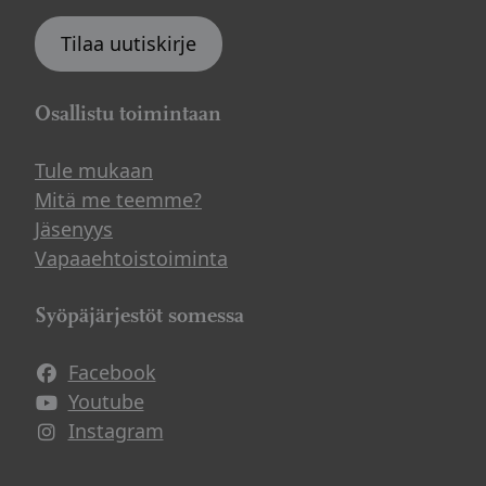
Tilaa uutiskirje
Osallistu toimintaan
Tule mukaan
Mitä me teemme?
Jäsenyys
Vapaaehtoistoiminta
Syöpäjärjestöt somessa
Facebook
Avautuu uuteen ikkunaan
Youtube
Avautuu uuteen ikkunaan
Instagram
Avautuu uuteen ikkunaan