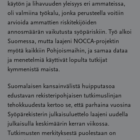
käytön ja lihavuuden yleisyys eri ammateissa,
oli valmiina työkalu, jonka perusteella voitiin
arvioida ammattien riskitekijöiden
annosmäärän vaikutusta syöpäriskiin. Työ alkoi
Suomessa, mutta laajeni NOCCA-projektin
myötä kaikkiin Pohjoismaihin, ja samaa dataa
ja menetelmiä käyttivät lopulta tutkijat
kymmenistä maista.
Suomalaisen kansainvälistä huipputasoa
edustavan rekisteripohjaisen tutkimuslinjan
tehokkuudesta kertoo se, että parhaina vuosina
Syöpärekisterin julkaisuluettelo laajeni uudella
julkaisulla keskimäärin kerran viikossa.
Tutkimusten merkityksestä puolestaan on