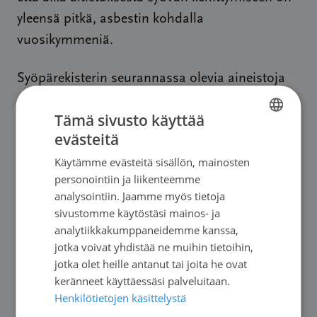
yleensä pitkä, asbestin kohdalla
vuosikymmeniä.
Syöpärekisterin seurannassa olevia aineistoja
oli toista sataa, ja ne pidettiin niin alati
Tämä sivusto käyttää
muuttuvan tietojenkäsittelytekniikan kuin
evästeitä
vuosittaisten kuolinpäivitysten puolesta
FINNISH
Käytämme evästeitä sisällön, mainosten
ajanmukaisina niin, että milloin tahansa
FINNISH
personointiin ja liikenteemme
pystyttiin tarvittaessa laskemaan
SWEDISH
analysointiin. Jaamme myös tietoja
syöpäriskiluvut noin päivän varoajalla.
sivustomme käytöstäsi mainos- ja
ENGLISH
Nykyisten tutkimuslupatulkintojen ja -
analytiikkakumppaneidemme kanssa,
jotka voivat yhdistää ne muihin tietoihin,
käytänteiden aikana on valitettavasti käynyt
jotka olet heille antanut tai joita he ovat
niin, että aineistojen säilyttäminen
keränneet käyttäessäsi palveluitaan.
Syöpärekisterissä myöhemmin tehtävää
Henkilötietojen käsittelystä
tutkimusta varten on muuttunut jokseenkin