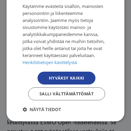
Tähkä kertoo.
Käytämme evästeitä sisällön, mainosten
FINNISH
personointiin ja liikenteemme
SWEDISH
analysointiin. Jaamme myös tietoja
Sairastuneiden elämäntilanteet ovat entistä
sivustomme käytöstäsi mainos- ja
ENGLISH
moninaisempia ja vaikeampia. Taloudelliset
analytiikkakumppaneidemme kanssa,
haasteet lisäävät sosiaalisia ja
jotka voivat yhdistää ne muihin tietoihin,
mielenterveysongelmia, ja ne voivat jopa
jotka olet heille antanut tai joita he ovat
keränneet käyttäessäsi palveluitaan.
heikentää syövästä selviytymistä.
Henkilötietojen käsittelystä
– Jos lääkäriin ei hakeuduta, vastaanottoja
HYVÄKSY KAIKKI
perutaan tai lääkkeitä jätetään hankkimatta
rahapulan vuoksi, niin se on paitsi surullista,
SALLI VÄLTTÄMÄTTÖMÄT
myös epäinhimillistä, Skyttä päättää.
NÄYTÄ TIEDOT
Tutkimus julkaistiin syöpälääketieteeseen
keskittyvässä ESMO Open -tiedelehdessä. Se