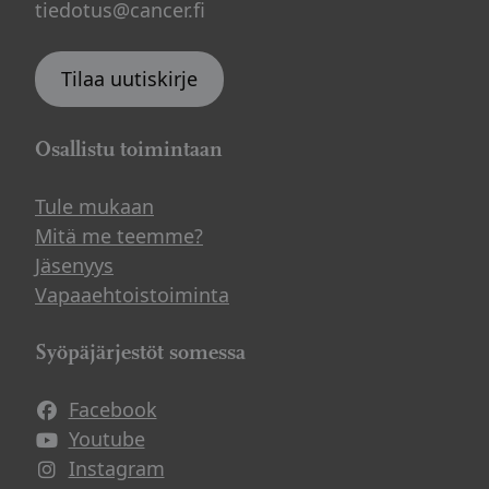
tiedotus@cancer.fi
Tilaa uutiskirje
Osallistu toimintaan
Tule mukaan
Mitä me teemme?
Jäsenyys
Vapaaehtoistoiminta
Syöpäjärjestöt somessa
Facebook
Avautuu uuteen ikkunaan
Youtube
Avautuu uuteen ikkunaan
Instagram
Avautuu uuteen ikkunaan