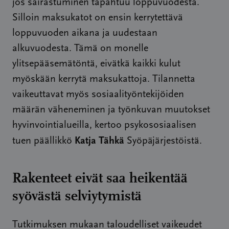
jos sairastuminen tapahtuu loppuvuodesta.
Silloin maksukatot on ensin kerrytettävä
loppuvuoden aikana ja uudestaan
alkuvuodesta. Tämä on monelle
ylitsepääsemätöntä, eivätkä kaikki kulut
myöskään kerrytä maksukattoja. Tilannetta
vaikeuttavat myös sosiaalityöntekijöiden
määrän väheneminen ja työnkuvan muutokset
hyvinvointialueilla, kertoo psykososiaalisen
Katja Tähkä
tuen päällikkö
Syöpäjärjestöistä.
Rakenteet eivät saa heikentää
syövästä selviytymistä
Tutkimuksen mukaan taloudelliset vaikeudet