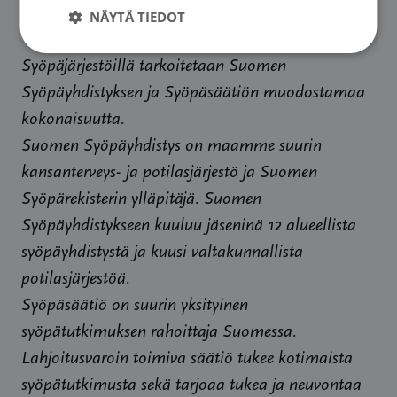
NÄYTÄ TIEDOT
rekrytointi@cancer.fi
Syöpäjärjestöillä tarkoitetaan Suomen
Syöpäyhdistyksen ja Syöpäsäätiön muodostamaa
kokonaisuutta.
Suomen Syöpäyhdistys on maamme suurin
kansanterveys- ja potilasjärjestö ja Suomen
Syöpärekisterin ylläpitäjä. Suomen
Syöpäyhdistykseen kuuluu jäseninä 12 alueellista
syöpäyhdistystä ja kuusi valtakunnallista
potilasjärjestöä.
Syöpäsäätiö on suurin yksityinen
syöpätutkimuksen rahoittaja Suomessa.
Lahjoitusvaroin toimiva säätiö tukee kotimaista
syöpätutkimusta sekä tarjoaa tukea ja neuvontaa