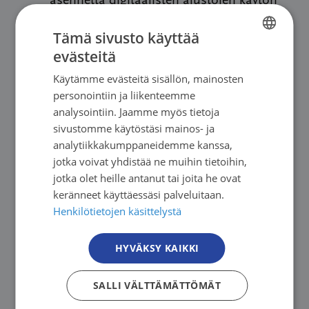
asennetta digitaalisten alustojen käytön
oppimiseen
Tämä sivusto käyttää
Kokemusta CRM järjestelmän käytöstä
evästeitä
FINNISH
(Salesforce)
Käytämme evästeitä sisällön, mainosten
FINNISH
Ajokortti ja auto katsotaan hakijan eduksi
personointiin ja liikenteemme
SWEDISH
analysointiin. Jaamme myös tietoja
Lisätietoja tehtävästä ja hakuprosessista
sivustomme käytöstäsi mainos- ja
ENGLISH
antavat Sari Meller, varainhankintajohtaja 16.2.
analytiikkakumppaneidemme kanssa,
jotka voivat yhdistää ne muihin tietoihin,
klo 13-14 ja 21.2. klo 13-14 puhelinnumero 050
jotka olet heille antanut tai joita he ovat
40 90 550 sekä Asta Merenmies,
keränneet käyttäessäsi palveluitaan.
asiakkuuspäällikkö 21.2. klo 10-11 ja 26.2. klo 15-
Henkilötietojen käsittelystä
16 puhelinnumero 050 5505 113.
HYVÄKSY KAIKKI
Lähetä hakemuksesi ansioluetteloineen ja
palkkatoivomuksineen viimeistään 29.2.klo
SALLI VÄLTTÄMÄTTÖMÄT
16.00 mennessä osoitteeseen