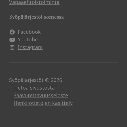
Vapaaehtoistoiminta
Syöpäjärjestöt somessa
Facebook
Avautuu uuteen ikkunaan
Youtube
Avautuu uuteen ikkunaan
Instagram
Avautuu uuteen ikkunaan
Syöpäjärjestöt © 2026
Tietoa sivustosta
Saavutettavuusseloste
Henkilötietojen käsittely