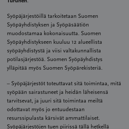
Turunen
.
Syöpäjärjestöillä tarkoitetaan Suomen
Syöpäyhdistyksen ja Syöpäsäätiön
muodostamaa kokonaisuutta. Suomen
Syöpäyhdistykseen kuuluu 12 alueellista
syöpäyhdistystä ja viisi valtakunnallista
potilasjärjestöä. Suomen Syöpäyhdistys
ylläpitää myös Suomen Syöpärekisteriä.
– Syöpäjärjestöt toteuttavat sitä toimintaa, mitä
syöpään sairastuneet ja heidän läheisensä
tarvitsevat, ja juuri sitä toimintaa meiltä
odottavat myös jo entuudestaan
resurssipulasta kärsivät ammattilaiset.
Syöpäjärjestöjen tuen piirissä tällä hetkellä