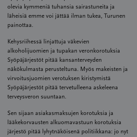
olevia kymmeniä tuhansia sairastuneita ja
läheisiä emme voi jättää ilman tukea, Turunen
painottaa.
Kehysriihessä linjattuja väkevien
alkoholijuomien ja tupakan veronkorotuksia
Syöpäjärjestöt pitää kansanterveyden
näkökulmasta perusteltuna. Myös makeisten ja
virvoitusjuomien verotuksen kiristymistä
Syöpäjärjestöt pitää tervetulleena askeleena
terveysveron suuntaan.
Sen sijaan asiakasmaksujen korotuksia ja
lääkekorvausten alkuomavastuun korotuksia
järjestö pitää lyhytnäköisenä politiikkana: jo nyt