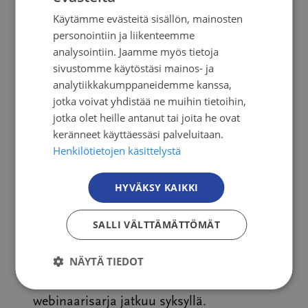
Lue lisää
Käytämme evästeitä sisällön, mainosten
FINNISH
personointiin ja liikenteemme
SWEDISH
analysointiin. Jaamme myös tietoja
sivustomme käytöstäsi mainos- ja
ENGLISH
analytiikkakumppaneidemme kanssa,
jotka voivat yhdistää ne muihin tietoihin,
jotka olet heille antanut tai joita he ovat
keränneet käyttäessäsi palveluitaan.
Henkilötietojen käsittelystä
HYVÄKSY KAIKKI
Uutinen
|
03.08.2026
Syöpäjärjestöjen syksyn webinaarit
SALLI VÄLTTÄMÄTTÖMÄT
tarjoavat tietoa, tukea ja toivoa
NÄYTÄ TIEDOT
Syöpäjärjestöjen kaikille avoin
webinaarisarja jatkuu syksyllä.