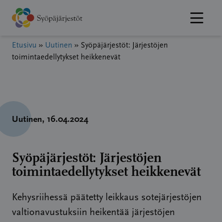
Hyppää
sisältöön
Etusivu
»
Uutinen
»
Syöpäjärjestöt: Järjestöjen
toimintaedellytykset heikkenevät
Uutinen
, 16.04.2024
Syöpäjärjestöt: Järjestöjen
toimintaedellytykset heikkenevät
Kehysriihessä päätetty leikkaus sotejärjestöjen
valtionavustuksiin heikentää järjestöjen