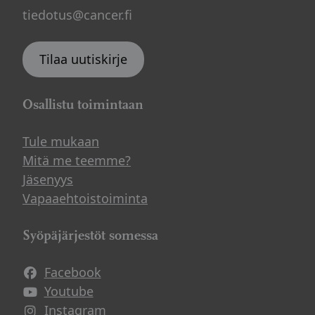
tiedotus@cancer.fi
Tilaa uutiskirje
Osallistu toimintaan
Tule mukaan
Mitä me teemme?
Jäsenyys
Vapaaehtoistoiminta
Syöpäjärjestöt somessa
Facebook
Avautuu uuteen ikkunaan
Youtube
Avautuu uuteen ikkunaan
Instagram