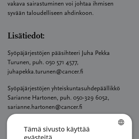
vakava sairastuminen voi johtaa ihmisen
syvään taloudelliseen ahdinkoon.
Lisätiedot:
Syöpäjärjestöjen pääsihteeri Juha Pekka
Turunen, puh. 050 571 4577,
juhapekka.turunen@cancer.fi
Syöpäjärjestöjen yhteiskuntasuhdepäällikkö
Sarianne Hartonen, puh. 050-329 6052,
sarianne.hartonen@cancer.fi
Tämä sivusto käyttää
evästeitä
FINNISH