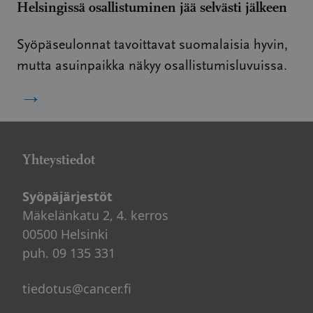
Helsingissä osallistuminen jää selvästi jälkeen
Syöpäseulonnat tavoittavat suomalaisia hyvin,
mutta asuinpaikka näkyy osallistumisluvuissa.
→
Yhteystiedot
Syöpäjärjestöt
Mäkelänkatu 2, 4. kerros
00500 Helsinki
puh. 09 135 331
tiedotus@cancer.fi