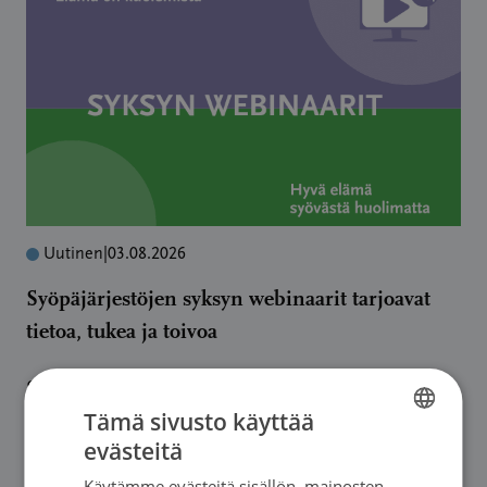
Uutinen
|
03.08.2026
Syöpäjärjestöjen syksyn webinaarit tarjoavat
tietoa, tukea ja toivoa
Syöpäjärjestöjen kaikille avoin webinaarisarja
Tämä sivusto käyttää
jatkuu syksyllä.
evästeitä
→
FINNISH
Käytämme evästeitä sisällön, mainosten