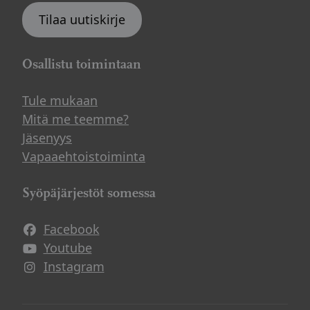
Tilaa uutiskirje
Osallistu toimintaan
Tule mukaan
Mitä me teemme?
Jäsenyys
Vapaaehtoistoiminta
Syöpäjärjestöt somessa
Facebook
Avautuu uuteen ikkunaan
Youtube
Avautuu uuteen ikkunaan
Instagram
Avautuu uuteen ikkunaan