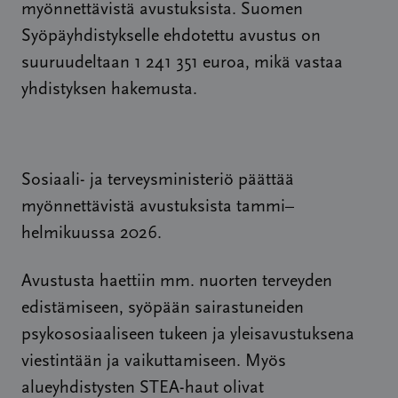
myönnettävistä avustuksista. Suomen
Syöpäyhdistykselle ehdotettu avustus on
suuruudeltaan 1 241 351 euroa, mikä vastaa
yhdistyksen hakemusta.
Sosiaali- ja terveysministeriö päättää
myönnettävistä avustuksista tammi–
helmikuussa 2026.
Avustusta haettiin mm. nuorten terveyden
edistämiseen, syöpään sairastuneiden
psykososiaaliseen tukeen ja yleisavustuksena
viestintään ja vaikuttamiseen. Myös
alueyhdistysten STEA-haut olivat