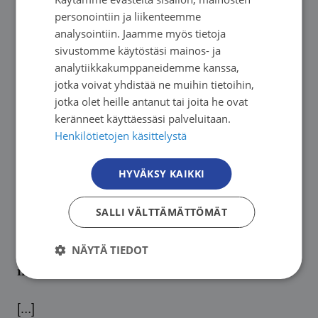
FINNISH
personointiin ja liikenteemme
SWEDISH
analysointiin. Jaamme myös tietoja
sivustomme käytöstäsi mainos- ja
ENGLISH
analytiikkakumppaneidemme kanssa,
jotka voivat yhdistää ne muihin tietoihin,
jotka olet heille antanut tai joita he ovat
keränneet käyttäessäsi palveluitaan.
Henkilötietojen käsittelystä
HYVÄKSY KAIKKI
SALLI VÄLTTÄMÄTTÖMÄT
Uutinen
|
02.07.2026
EU valmistelee uudistuksia tupakka- ja
NÄYTÄ TIEDOT
nikotiinituotteiden sääntelyyn
[…]