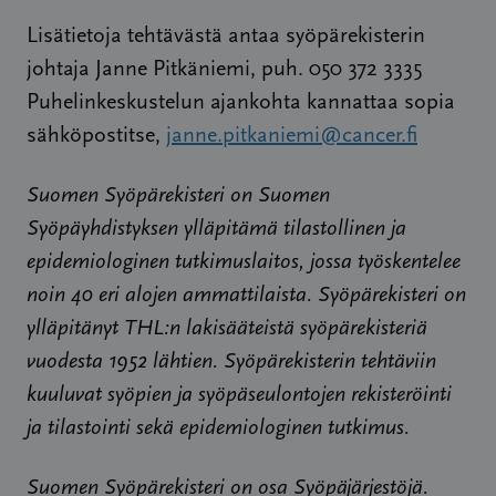
Lisätietoja tehtävästä antaa syöpärekisterin
johtaja Janne Pitkäniemi, puh. 050 372 3335
Puhelinkeskustelun ajankohta kannattaa sopia
sähköpostitse,
janne.pitkaniemi@cancer.fi
Suomen Syöpärekisteri on Suomen
Syöpäyhdistyksen ylläpitämä tilastollinen ja
epidemiologinen tutkimuslaitos, jossa työskentelee
noin 40 eri alojen ammattilaista. Syöpärekisteri on
ylläpitänyt THL:n lakisääteistä syöpärekisteriä
vuodesta 1952 lähtien. Syöpärekisterin tehtäviin
kuuluvat syöpien ja syöpäseulontojen rekisteröinti
ja tilastointi sekä epidemiologinen tutkimus.
Suomen Syöpärekisteri on osa Syöpäjärjestöjä.