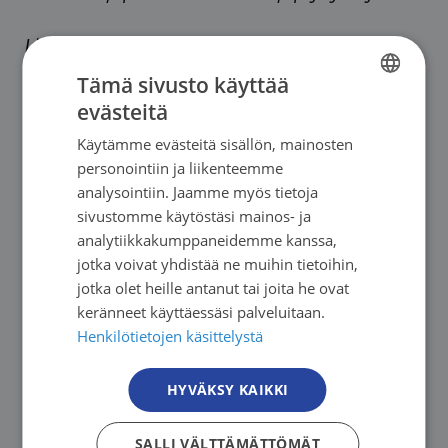
Lisää tietoa toiminnastamme:
www.syoparekisteri.fi
Tämä sivusto käyttää
evästeitä
FINNISH
Käytämme evästeitä sisällön, mainosten
FINNISH
personointiin ja liikenteemme
SWEDISH
analysointiin. Jaamme myös tietoja
sivustomme käytöstäsi mainos- ja
ENGLISH
analytiikkakumppaneidemme kanssa,
Lue lisää
jotka voivat yhdistää ne muihin tietoihin,
jotka olet heille antanut tai joita he ovat
keränneet käyttäessäsi palveluitaan.
Henkilötietojen käsittelystä
HYVÄKSY KAIKKI
SALLI VÄLTTÄMÄTTÖMÄT