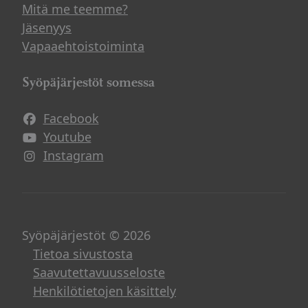
Mitä me teemme?
Jäsenyys
Vapaaehtoistoiminta
Syöpäjärjestöt somessa
Facebook
Avautuu uuteen ikkunaan
Youtube
Avautuu uuteen ikkunaan
Instagram
Avautuu uuteen ikkunaan
Syöpäjärjestöt © 2026
Tietoa sivustosta
Saavutettavuusseloste
Henkilötietojen käsittely