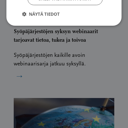
NÄYTÄ TIEDOT
Uutinen
|
03.08.2026
Syöpäjärjestöjen syksyn webinaarit
tarjoavat tietoa, tukea ja toivoa
Syöpäjärjestöjen kaikille avoin
webinaarisarja jatkuu syksyllä.
→