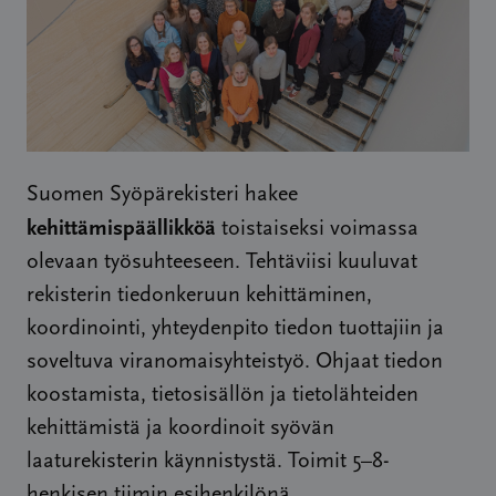
Suomen Syöpärekisteri hakee
kehittämispäällikköä
toistaiseksi voimassa
olevaan työsuhteeseen. Tehtäviisi kuuluvat
rekisterin tiedonkeruun kehittäminen,
koordinointi, yhteydenpito tiedon tuottajiin ja
soveltuva viranomaisyhteistyö. Ohjaat tiedon
koostamista, tietosisällön ja tietolähteiden
kehittämistä ja koordinoit syövän
laaturekisterin käynnistystä. Toimit 5–8-
henkisen tiimin esihenkilönä.