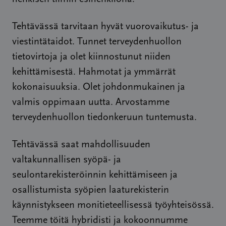
Tehtävässä tarvitaan hyvät vuorovaikutus- ja
viestintätaidot. Tunnet terveydenhuollon
tietovirtoja ja olet kiinnostunut niiden
kehittämisestä. Hahmotat ja ymmärrät
kokonaisuuksia. Olet johdonmukainen ja
valmis oppimaan uutta. Arvostamme
terveydenhuollon tiedonkeruun tuntemusta.
Tehtävässä saat mahdollisuuden
valtakunnallisen syöpä- ja
seulontarekisteröinnin kehittämiseen ja
osallistumista syöpien laaturekisterin
käynnistykseen monitieteellisessä työyhteisössä.
Teemme töitä hybridisti ja kokoonnumme