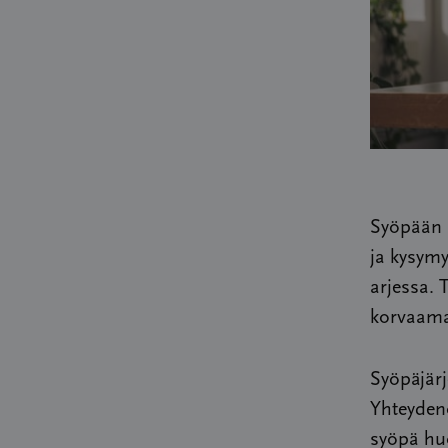
Syöpään s
ja kysymy
arjessa. 
korvaama
Syöpäjärj
Yhteydeno
syöpä huo