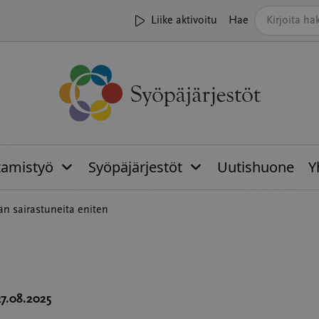
Liike aktivoitu
Hae
tamistyö
Syöpäjärjestöt
Uutishuone
Y
n sairastuneita eniten
27.08.2025