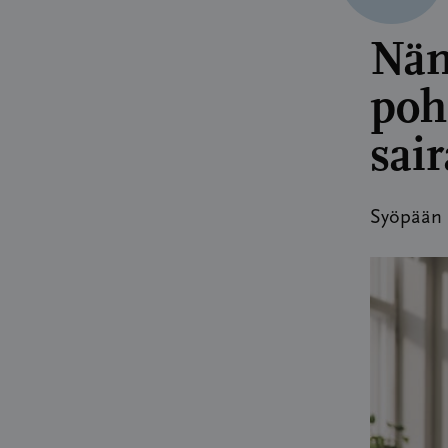
Näm
poh
sai
Syöpään s