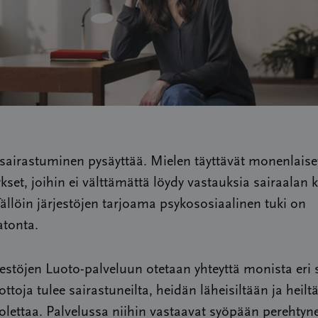
airastuminen pysäyttää. Mielen täyttävät monenlaiset
kset, joihin ei välttämättä löydy vastauksia sairaalan k
Tällöin järjestöjen tarjoama psykososiaalinen tuki on
tonta.
estöjen Luoto-palveluun otetaan yhteyttä monista eri s
ttoja tulee sairastuneilta, heidän läheisiltään ja heiltä
lettaa. Palvelussa niihin vastaavat syöpään perehtyn