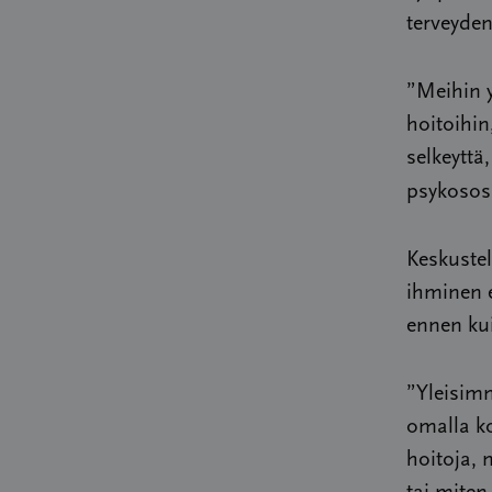
terveyde
”Meihin y
hoitoihin
selkeyttä
psykososi
Keskustel
ihminen e
ennen kui
”Yleisimm
omalla ko
hoitoja, 