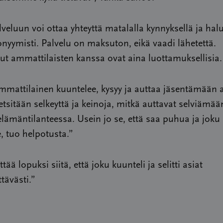
veluun voi ottaa yhteyttä matalalla kynnyksellä ja hal
yymisti. Palvelu on maksuton, eikä vaadi lähetettä.
ut ammattilaisten kanssa ovat aina luottamuksellisia.
mattilainen kuuntelee, kysyy ja auttaa jäsentämään a
tsitään selkeyttä ja keinoja, mitkä auttavat selviämää
lämäntilanteessa. Usein jo se, että saa puhua ja joku 
, tuo helpotusta.”
tää lopuksi siitä, että joku kuunteli ja selitti asiat
tävästi.”