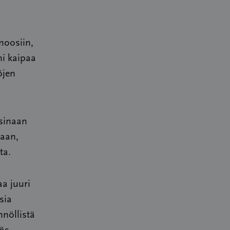
gnoosiin,
ni kaipaa
öjen
isinaan
saan,
ta.
aa juuri
sia
nnöllistä