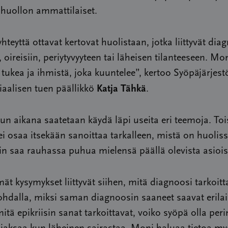
nhuollon ammattilaiset.
hteyttä ottavat kertovat huolistaan, jotka liittyvät dia
, oireisiin, periytyvyyteen tai läheisen tilanteeseen. Mo
, tukea ja ihmistä, joka kuuntelee”, kertoo Syöpäjärjest
Katja Tähkä
aalisen tuen päällikkö
.
un aikana saatetaan käydä läpi useita eri teemoja. To
i osaa itsekään sanoittaa tarkalleen, mistä on huolis
n saa rauhassa puhua mielensä päällä olevista asiois
ät kysymykset liittyvät siihen, mitä diagnoosi tarkoitt
hdalla, miksi saman diagnoosin saaneet saavat erilai
mitä epikriisin sanat tarkoittavat, voiko syöpä olla peri