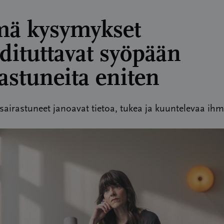
ä kysymykset
dituttavat syöpään
rastuneita eniten
airastuneet janoavat tietoa, tukea ja kuuntelevaa ihm