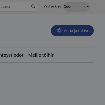
Hae
Valitse kieli
Apua ja tukea
Avautuu uudessa ikkunass
hteystiedot
Meille töihin