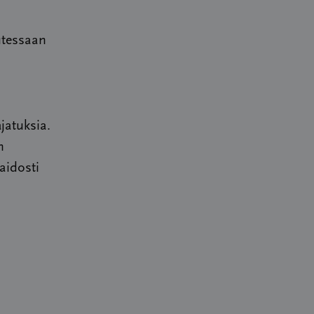
utessaan
jatuksia.
n
aidosti