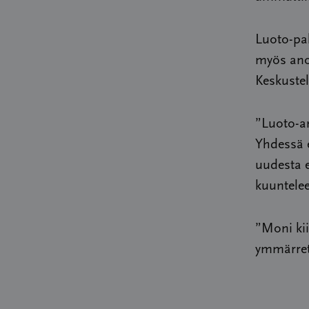
Luoto-pal
myös anon
Keskustel
”Luoto-am
Yhdessä e
uudesta e
kuuntelee
”Moni kiit
ymmärret