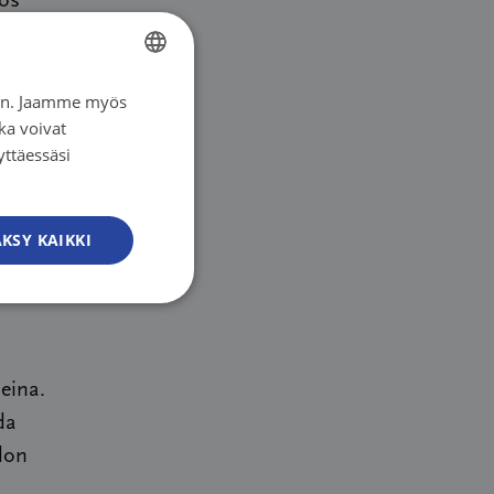
yös
iin. Jaamme myös
FINNISH
 juuri
ka voivat
FINNISH
yttäessäsi
SWEDISH
ENGLISH
KSY KAIKKI
aisuuden
eina.
da
lon