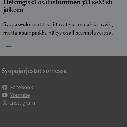
Helsingissä osallistuminen jää selvästi
jälkeen
Syöpäseulonnat tavoittavat suomalaisia hyvin,
mutta asuinpaikka näkyy osallistumisluvuissa.
→
Syöpäjärjestöt somessa
Facebook
Avautuu uuteen ikkunaan
Youtube
Avautuu uuteen ikkunaan
Instagram
Avautuu uuteen ikkunaan