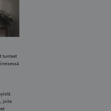
 tunteet
iireisessä
yistä.
, joita
eet