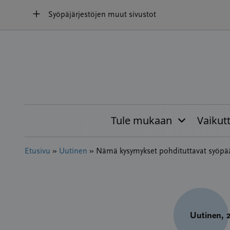
Hyppää
Syöpäjärjestöjen muut sivustot
sisältöön
Tule mukaan
Vaikut
Etusivu
»
Uutinen
»
Nämä kysymykset pohdituttavat syöpää
Uutinen
, 