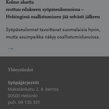
Kolme aluetta
erottuu edukseen syöpäseulonnoissa –
Helsingissä osallistuminen jää selvästi jälkeen
Syöpäseulonnat tavoittavat suomalaisia hyvin,
mutta asuinpaikka näkyy osallistumisluvuissa.
→
Yhteystiedot
Syöpäjärjestöt
Mäkelänkatu 2, 4. kerros
00500 Helsinki
puh. 09 135 331