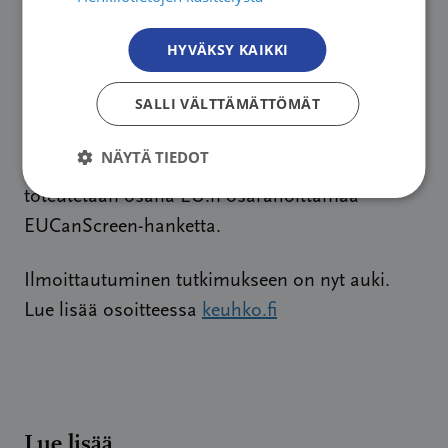
jatkaa.
HYVÄKSY KAIKKI
Seulontapilotin tavoitteena on tuottaa tietoa
SALLI VÄLTTÄMÄTTÖMÄT
keuhkosyövän seulonnan vaikuttavuudesta,
edistää taudin varhaista tunnistamista sekä
NÄYTÄ TIEDOT
tukea tupakoinnin lopettamista. Tutkimus
toteutetaan osana EU:n osarahoittamaa
EUCanScreen-hanketta.
Ilmoittautuminen tutkimukseen on nyt auki.
Lue lisää osoitteessa
keuhko.fi
Lue lisää