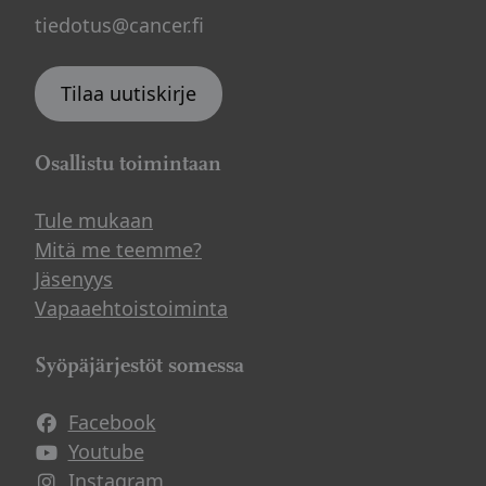
tiedotus@cancer.fi
Tilaa uutiskirje
Osallistu toimintaan
Tule mukaan
Mitä me teemme?
Jäsenyys
Vapaaehtoistoiminta
Syöpäjärjestöt somessa
Facebook
Avautuu uuteen ikkunaan
Youtube
Avautuu uuteen ikkunaan
Instagram