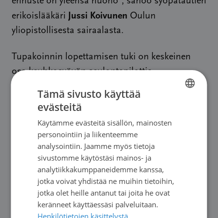
ennuste on yleensä huono”, sanoo syöpätautien
Jussi Koivunen
erikoislääkäri
Oulun
yliopistollisesta sairaalasta.
Tupakoinnin lopettamisen tuki on keskeinen
osa keuhkosyövän seulontapilottia.
Kansainvälisten tutkimusten mukaan yli 70
Tämä sivusto käyttää
prosenttia seulontaan osallistuneista on
evästeitä
FINNISH
kokenut seulonnan lisänneen motivaatiota
Käytämme evästeitä sisällön, mainosten
FINNISH
lopettaa tupakointi.
personointiin ja liikenteemme
SWEDISH
analysointiin. Jaamme myös tietoja
”Kun seulonta yhdistetään tupakoinnin
sivustomme käytöstäsi mainos- ja
ENGLISH
analytiikkakumppaneidemme kanssa,
lopettamisen tukeen, hyödyt voivat ulottua
jotka voivat yhdistää ne muihin tietoihin,
myös muiden tupakointiin liittyvien sairauksien
jotka olet heille antanut tai joita he ovat
ehkäisyyn ja terveydenhuollon
keränneet käyttäessäsi palveluitaan.
kokonaiskustannusten hallintaan”, Koivunen
Henkilötietojen käsittelystä