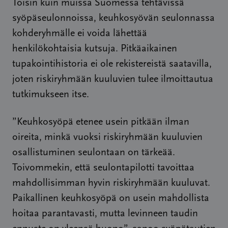
Toisin kuin muissa Suomessa tehtävissä
syöpäseulonnoissa, keuhkosyövän seulonnassa
kohderyhmälle ei voida lähettää
henkilökohtaisia kutsuja. Pitkäaikainen
tupakointihistoria ei ole rekistereistä saatavilla,
joten riskiryhmään kuuluvien tulee ilmoittautua
tutkimukseen itse.
”Keuhkosyöpä etenee usein pitkään ilman
oireita, minkä vuoksi riskiryhmään kuuluvien
osallistuminen seulontaan on tärkeää.
Toivommekin, että seulontapilotti tavoittaa
mahdollisimman hyvin riskiryhmään kuuluvat.
Paikallinen keuhkosyöpä on usein mahdollista
hoitaa parantavasti, mutta levinneen taudin